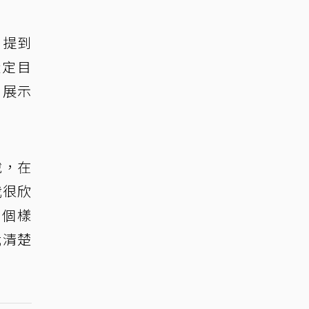
。提到
設定目
到展示
說，在
我很欣
那個樣
我清楚