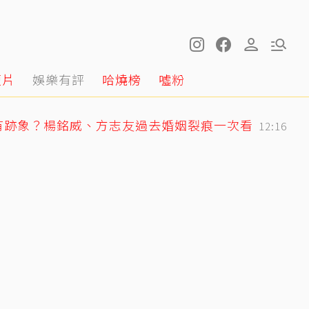
短片
娛樂有評
哈燒榜
噓粉
有跡象？楊銘威、方志友過去婚姻裂痕一次看
12:16