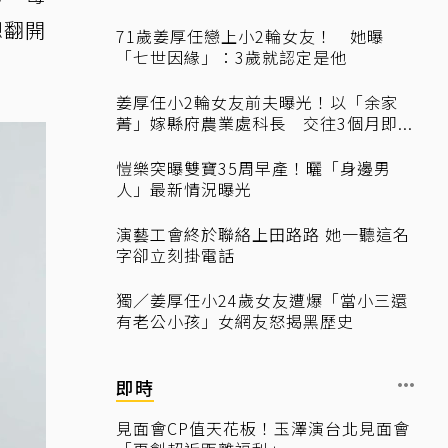
想翻開
71歲姜厚任戀上小2輪女友！ 她曝
「七世因緣」：3歲就認定是他
姜厚任小2輪女友前夫曝光！以「余家
菁」嫁縣府農業處科長 交往3個月即...
愷樂突曝雙寶35周早產！曬「身邊男
人」最新情況曝光
演藝工會終於聯絡上田路路 她一聽這名
字卻立刻掛電話
獨／姜厚任小24歲女友遭爆「當小三還
有老公小孩」女網友怒揭黑歷史
即時
見面會CP值天花板！玉澤演台北見面會