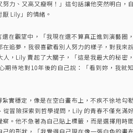
又努力、又高又瘦啊！」這句話讓他突然明白，
 Lily」的情緒。
 坦言還在觀望中，「我現在還不算真正進到演藝圈
都在追夢，我很喜歡看別人努力的樣子，對我來
人，Lily 賣起了大關子，「這是我最大的秘密
心期待地對10年後的自己說：「看到妳，我就
步走得紮實穩定，像是在空白畫布上，不疾不徐地勾
從冒險探索到哲學提問，Lily 的青春不僅充滿
覺察。他不急著為自己貼上標籤，而是選擇用時
自己的形狀，「我覺得自己現在像一張白色的畫