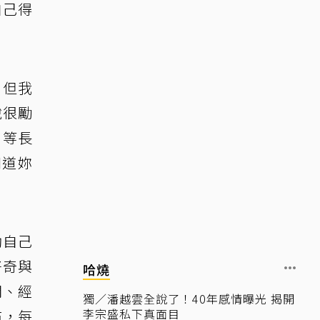
自己得
，但我
說很勵
，等長
知道妳
勒自己
好奇與
哈燒
間、經
獨／潘越雲全說了！40年感情曝光 揭開
李宗盛私下真面目
布，每