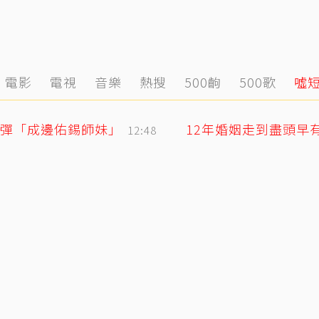
電影
電視
音樂
熱搜
500齣
500歌
噓
撼彈「成邊佑錫師妹」
12年婚姻走到盡頭早
12:48
快訊／方志友、楊銘威離婚了！結束12年婚「無法再做情人永遠是家人」
12:11