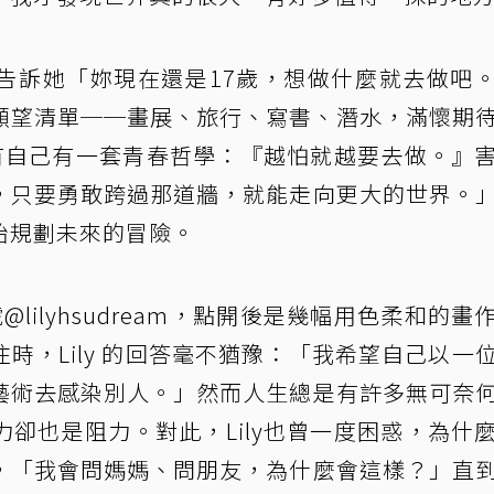
姊曾告訴她「妳現在還是17歲，想做什麼就去做吧
願望清單──畫展、旅行、寫書、潛水，滿懷期
我有自己有一套青春哲學：『越怕就越要去做。』
，只要勇敢跨過那道牆，就能走向更大的世界。
始規劃未來的冒險。
帳號@lilyhsudream，點開後是幾幅用色柔和的畫
時，Lily 的回答毫不猶豫：「我希望自己以一
藝術去感染別人。」然而人生總是有許多無可奈
卻也是阻力。對此，Lily也曾一度困惑，為什
，「我會問媽媽、問朋友，為什麼會這樣？」直