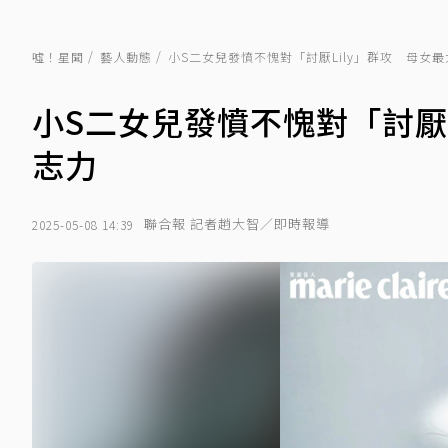
噓！星聞
藝人動態
小S二女兒發憤不愧對「討厭Lily」群攻 母女
小S二女兒發憤不愧對「討厭
志力
聯合報 記者趙大智／即時報導
2025-05-08 14:39