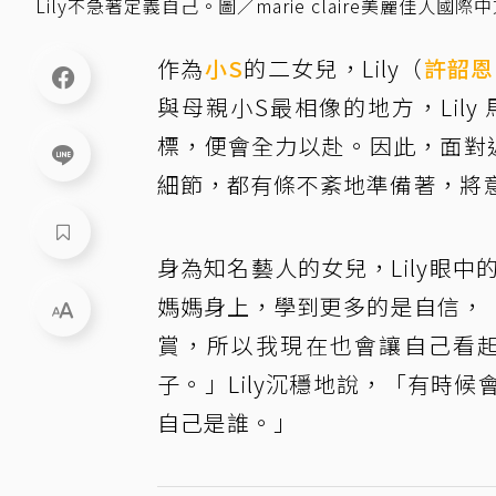
Lily不急著定義自己。圖／marie claire美麗佳人國際
作為
小S
的二女兒，Lily（
許韶恩
與母親小S最相像的地方，Lil
標，便會全力以赴。因此，面對近
細節，都有條不紊地準備著，將
身為知名藝人的女兒，Lily眼中
媽媽身上，學到更多的是自信，
賞，所以我現在也會讓自己看
子。」Lily沉穩地說，「有時
自己是誰。」