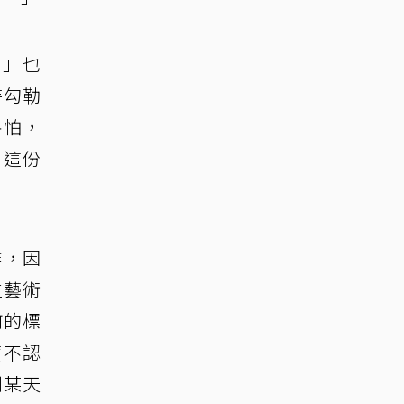
。」也
待勾勒
害怕，
」這份
作，因
位藝術
何的標
麼不認
到某天