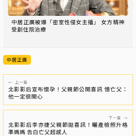
中居正廣被爆「密室性侵女主播」 女方精神
受創住院治療
中居正廣
←
上一篇
北影影后宣布懷孕！父親節公開喜訊 憶亡父：
他一定很開心
下一篇
→
北影影后李亦捷父親節拋喜訊！曬產檢照升格
準媽媽 告白亡父超感人