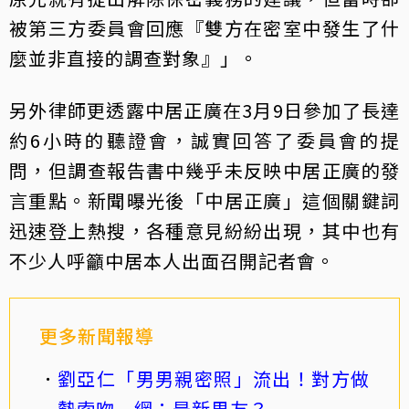
被第三方委員會回應『雙方在密室中發生了什
麼並非直接的調查對象』」。
另外律師更透露中居正廣在3月9日參加了長達
約6小時的聽證會，誠實回答了委員會的提
問，但調查報告書中幾乎未反映中居正廣的發
言重點。新聞曝光後「中居正廣」這個關鍵詞
迅速登上熱搜，各種意見紛紛出現，其中也有
不少人呼籲中居本人出面召開記者會。
更多新聞報導
劉亞仁「男男親密照」流出！對方做
勢索吻 網：是新男友？