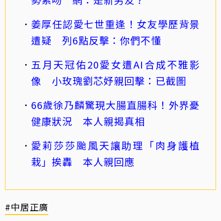
姜厚任認愛七世重逢！女友學歷背景
遭疑 列6點反擊：你們不懂
五月天冠佑20愛女遭AI合成不雅影
像 小玫瑰劉芯妤親回擊：已截圖
66歲徐乃麟驚現大腸直腸科！外界憂
健康狀況 本人親揭真相
愛莉莎莎颱風天讓助理「肉身護植
栽」挨轟 本人親回應
#中居正廣