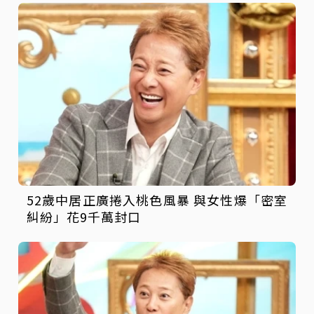
52歲中居正廣捲入桃色風暴 與女性爆「密室
糾紛」花9千萬封口