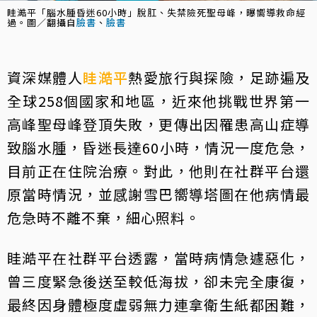
眭澔平「腦水腫昏迷60小時」脫肛、失禁險死聖母峰，曝嚮導救命經
過。圖／翻攝自
臉書
、
臉書
資深媒體人
眭澔平
熱愛旅行與探險，足跡遍及
全球258個國家和地區，近來他挑戰世界第一
高峰聖母峰登頂失敗，更傳出因罹患高山症導
致腦水腫，昏迷長達60小時，情況一度危急，
目前正在住院治療。對此，他則在社群平台還
原當時情況，並感謝雪巴嚮導塔圖在他病情最
危急時不離不棄，細心照料。
眭澔平在社群平台透露，當時病情急遽惡化，
曾三度緊急後送至較低海拔，卻未完全康復，
最終因身體極度虛弱無力連拿衛生紙都困難，