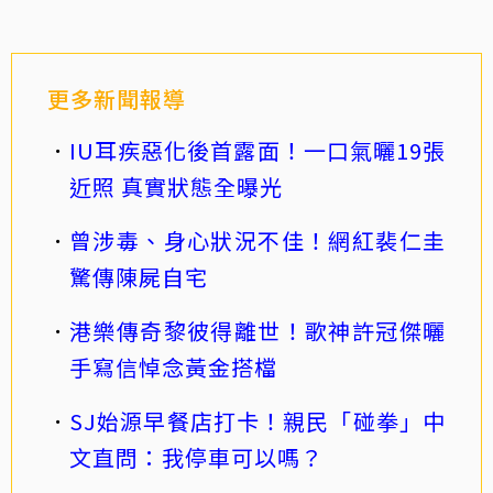
更多新聞報導
IU耳疾惡化後首露面！一口氣曬19張
近照 真實狀態全曝光
曾涉毒、身心狀況不佳！網紅裴仁圭
驚傳陳屍自宅
港樂傳奇黎彼得離世！歌神許冠傑曬
手寫信悼念黃金搭檔
SJ始源早餐店打卡！親民「碰拳」中
文直問：我停車可以嗎？