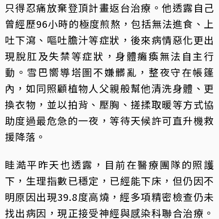
只得忍痛放棄登頂計畫返台治療。他透露自己
曾經歷96小時的極度煎熬，包括無法進食、上
吐下瀉、嘔吐膽汁等症狀，後來病情惡化更出
現脫肛及失禁等症狀，身體癱瘓無法自主行
動。雪巴嚮導塔圖不嫌髒亂，整夜守在帳篷
內，如同照顧植物人父親般幫他清洗身體、更
換衣物，並以拍背、壓胸、搓揉取暖等方式協
助度過最危急的一夜，等待天候許可直升機救
援降落。
眭澔平昨天也透露，目前在醫療團隊的照護
下，生理指數已穩定，已經能下床，但仍因不
明原因出現39.8度高燒，經多項精密檢查仍未
找出病因，現正接受神經與感染科聯合治療。