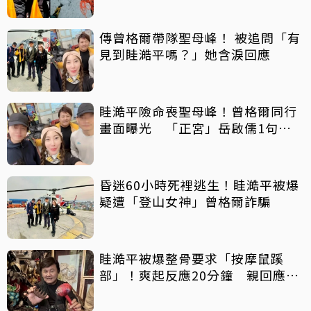
傳曾格爾帶隊聖母峰！ 被追問「有
見到眭澔平嗎？」她含淚回應
眭澔平險命喪聖母峰！曾格爾同行
畫面曝光 「正宮」岳啟儒1句話
酸爆
昏迷60小時死裡逃生！眭澔平被爆
疑遭「登山女神」曾格爾詐騙
眭澔平被爆整骨要求「按摩鼠蹊
部」！爽起反應20分鐘 親回應否
認