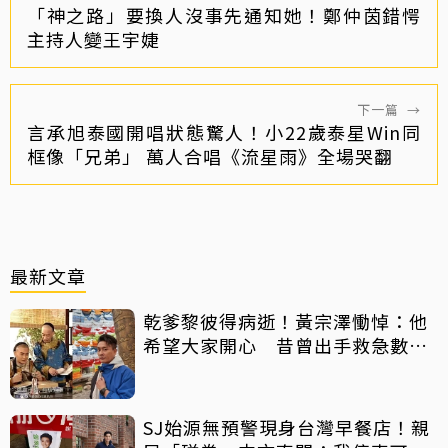
「神之路」要換人沒事先通知她！鄭仲茵錯愕
主持人變王宇婕
下一篇
→
言承旭泰國開唱狀態驚人！小22歲泰星Win同
框像「兄弟」 萬人合唱《流星雨》全場哭翻
最新文章
乾爹黎彼得病逝！黃宗澤慟悼：他
希望大家開心 昔曾出手救急數十
萬手術費
SJ始源無預警現身台灣早餐店！親