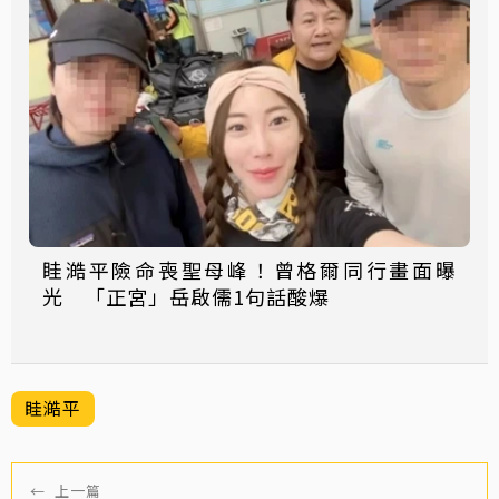
眭澔平險命喪聖母峰！曾格爾同行畫面曝
光 「正宮」岳啟儒1句話酸爆
眭澔平
←
上一篇