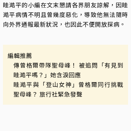
眭澔平的小編在文末懇請各界朋友諒解，因眭
澔平病情不明且曾幾度惡化，導致他無法隨時
向外界通報最新狀況，也因此不便開放探病。
編輯推薦
傳曾格爾帶隊聖母峰！ 被追問「有見到
眭澔平嗎？」她含淚回應
眭澔平與「登山女神」曾格爾同行挑戰
聖母峰？ 旅行社緊急發聲