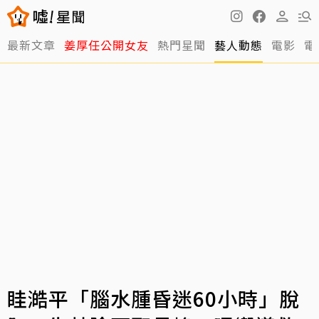
最新文章
姜厚任公開女友
熱門星聞
藝人動態
電影
電
眭澔平「腦水腫昏迷60小時」脫