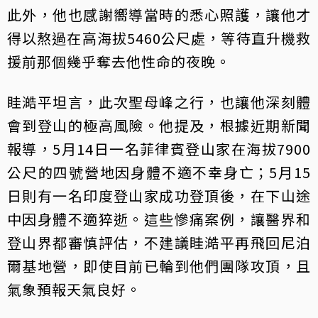
此外，他也感謝嚮導當時的悉心照護，讓他才
得以熬過在高海拔5460公尺處，等待直升機救
援前那個幾乎奪去他性命的夜晚。
眭澔平坦言，此次聖母峰之行，也讓他深刻體
會到登山的極高風險。他提及，根據近期新聞
報導，5月14日一名菲律賓登山家在海拔7900
公尺的四號營地因身體不適不幸身亡；5月15
日則有一名印度登山家成功登頂後，在下山途
中因身體不適猝逝。這些慘痛案例，讓醫界和
登山界都審慎評估，不建議眭澔平再飛回尼泊
爾基地營，即使目前已輪到他們團隊攻頂，且
氣象預報天氣良好。