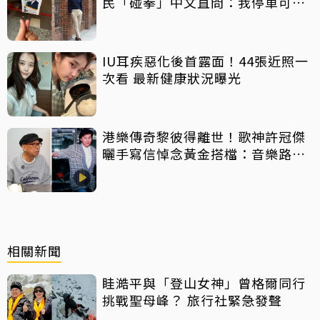
民「碰拳」中文直問：我停車可以
嗎？
IU耳疾惡化後首露面！44張近照一
次看 最新健康狀況曝光
港樂傳奇黎彼得離世！歌神許冠傑
曬手寫信悼念黃金搭檔：音樂路上
感恩有您
相關新聞
眭澔平與「登山女神」曾格爾同行
挑戰聖母峰？ 旅行社緊急發聲