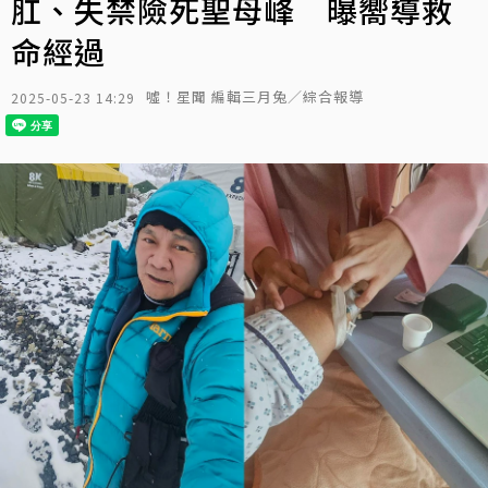
肛、失禁險死聖母峰 曝嚮導救
命經過
噓！星聞 編輯三月兔／綜合報導
2025-05-23 14:29