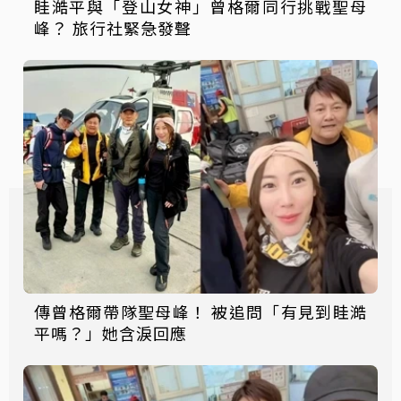
眭澔平與「登山女神」曾格爾同行挑戰聖母
峰？ 旅行社緊急發聲
傳曾格爾帶隊聖母峰！ 被追問「有見到眭澔
平嗎？」她含淚回應