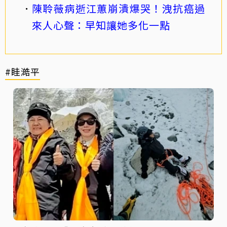
陳聆薇病逝江蕙崩潰爆哭！洩抗癌過
來人心聲：早知讓她多化一點
#眭澔平