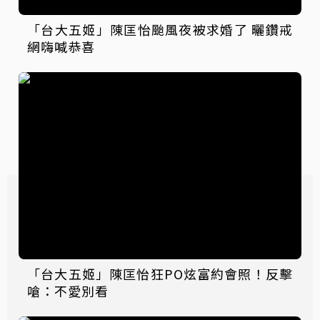
「台大五姬」陳匡怡颱風夜被求婚了 曬鑽戒
網嗨喊恭喜
「台大五姬」陳匡怡狂PO炫富約會照！反擊
嗆：不愛別看