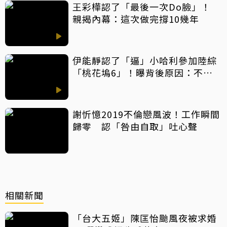
王彩樺認了「最後一次Do臉」！
親揭內幕：這次做完撐10幾年
伊能靜認了「逼」小哈利參加陸綜
「桃花塢6」！曝背後原因：不希
望孩子過得太容易
謝忻憶2019不倫戀風波！工作瞬間
歸零 認「咎由自取」吐心聲
相關新聞
「台大五姬」陳匡怡颱風夜被求婚