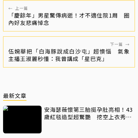
←
上一篇
「慶餘年」男星驚傳病逝！才不適住院1周 圈
內好友悲痛悼念
下一篇
→
伍婉華把「白海豚說成白沙屯」超懊惱 氣象
主播王淑麗秒懂：我曾講成「星巴克」
最新文章
安海瑟薇懷第三胎挺孕肚亮相！43
歲紅毯造型超驚艷 挖空上衣秀孕
肚美翻