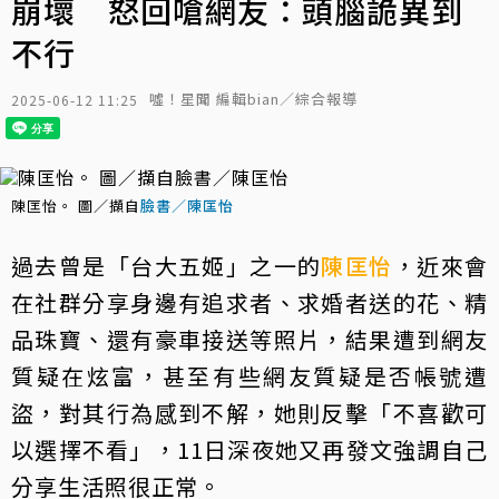
崩壞 怒回嗆網友：頭腦詭異到
不行
噓！星聞 編輯bian／綜合報導
2025-06-12 11:25
陳匡怡。 圖／擷自
臉書／陳匡怡
過去曾是「台大五姬」之一的
陳匡怡
，近來會
在社群分享身邊有追求者、求婚者送的花、精
品珠寶、還有豪車接送等照片，結果遭到網友
質疑在炫富，甚至有些網友質疑是否帳號遭
盜，對其行為感到不解，她則反擊「不喜歡可
以選擇不看」，11日深夜她又再發文強調自己
分享生活照很正常。