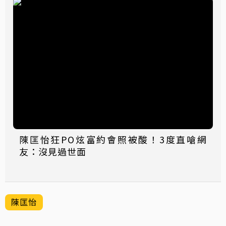
陳匡怡狂PO炫富約會照被酸！3度直嗆網
友：沒見過世面
陳匡怡