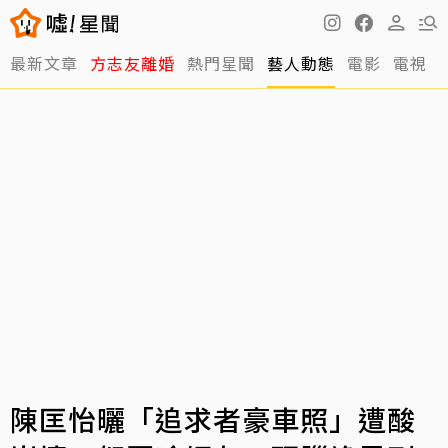
最新文章
方志友離婚
熱門星聞
藝人動態
電影
電視
陳匡怡曬「追求者豪車照」遭酸