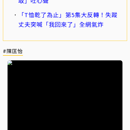
取」吐心聲
「T恤乾了為止」第5集大反轉！失蹤
丈夫突喊「我回來了」全網氣炸
#陳匡怡