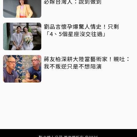
必嫁台灣人：說到做到
劉品言懷孕爆驚人情史！只剩
「4、5個星座沒交往過」
蔣友柏深耕大陸當藝術家！親吐：
我不叛逆只是不想陪演