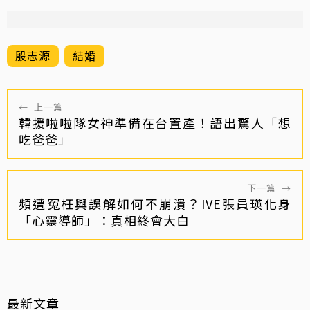
殷志源
結婚
←
上一篇
韓援啦啦隊女神準備在台置產！語出驚人「想
吃爸爸」
下一篇
→
頻遭冤枉與誤解如何不崩潰？IVE張員瑛化身
「心靈導師」：真相終會大白
最新文章