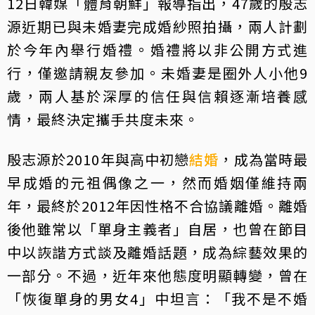
12日韓媒「體育朝鮮」報導指出，47歲的殷志
源近期已與未婚妻完成婚紗照拍攝，兩人計劃
於今年內舉行婚禮。婚禮將以非公開方式進
行，僅邀請親友參加。未婚妻是圈外人小他9
歲，兩人基於深厚的信任與信賴逐漸培養感
情，最終決定攜手共度未來。
殷志源於2010年與高中初戀
結婚
，成為當時最
早成婚的元祖偶像之一，然而婚姻僅維持兩
年，最終於2012年因性格不合協議離婚。離婚
後他雖常以「單身主義者」自居，也曾在節目
中以詼諧方式談及離婚話題，成為綜藝效果的
一部分。不過，近年來他態度明顯轉變，曾在
「恢復單身的男女4」中坦言：「我不是不婚