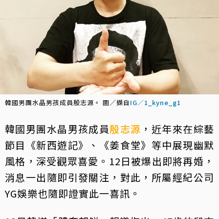
韓國男團水晶男孩成員殷志源。 圖／擷自
IG／1_kyne_g1
韓國男團水晶男孩成員
殷志源
，近年來在綜藝
節目《新西遊記》、《姜食堂》等中展現幽默
風格，深受觀眾喜愛。12日被爆出即將再婚，
消息一出隨即引發關注，對此，所屬經紀公司
YG娛樂也隨即證實此一喜訊。