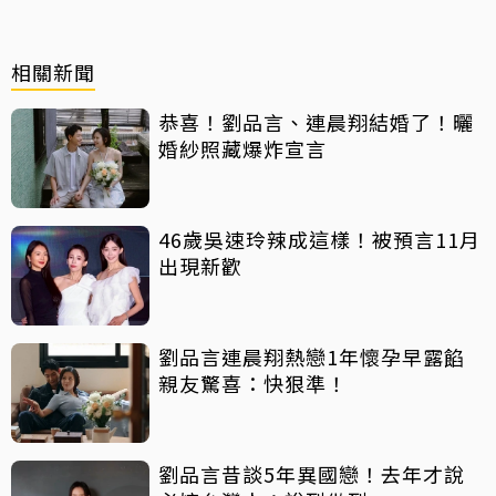
相關新聞
恭喜！劉品言、連晨翔結婚了！曬
婚紗照藏爆炸宣言
46歲吳速玲辣成這樣！被預言11月
出現新歡
劉品言連晨翔熱戀1年懷孕早露餡
親友驚喜：快狠準！
劉品言昔談5年異國戀！去年才說