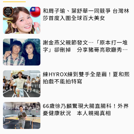
和周子瑜、葉舒華一同競爭 台灣林
莎首度入圍全球百大美女
謝金燕父親節發文…「原本打一堆
字」卻刪掉 分享豬哥亮歌廳秀歌
曲懷念
練HYROX練到雙手全是繭！夏和熙
拍戲不能拍特寫
66歲徐乃麟驚現大腸直腸科！外界
憂健康狀況 本人親揭真相