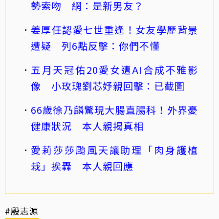
勢索吻 網：是新男友？
姜厚任認愛七世重逢！女友學歷背景
遭疑 列6點反擊：你們不懂
五月天冠佑20愛女遭AI合成不雅影
像 小玫瑰劉芯妤親回擊：已截圖
66歲徐乃麟驚現大腸直腸科！外界憂
健康狀況 本人親揭真相
愛莉莎莎颱風天讓助理「肉身護植
栽」挨轟 本人親回應
#殷志源