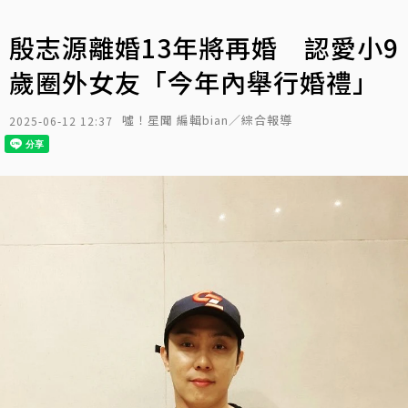
殷志源離婚13年將再婚 認愛小9
歲圈外女友「今年內舉行婚禮」
噓！星聞 編輯bian／綜合報導
2025-06-12 12:37