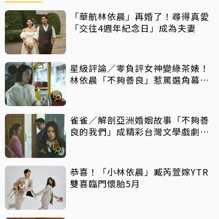
「華航林依晨」再婚了！尋得真愛
「交往4週年紀念日」成為夫妻
星級評論／零負評女神變綠茶婊！
林依晨「不夠善良」惹罵選角幕後
揭密
雀雀／解剖亞洲婚姻故事「不夠善
良的我們」成精彩台灣文學戲劇作
品
恭喜！「小林依晨」臧芮萱嫁YTR
雙喜臨門懷胎5月