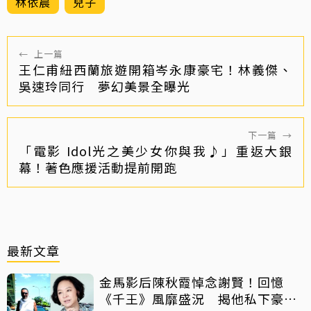
林依晨
兒子
←
上一篇
王仁甫紐西蘭旅遊開箱岑永康豪宅！林義傑、
吳速玲同行 夢幻美景全曝光
下一篇
→
「電影 Idol光之美少女你與我♪」重返大銀
幕！著色應援活動提前開跑
最新文章
金馬影后陳秋霞悼念謝賢！回憶
《千王》風靡盛況 揭他私下豪爽