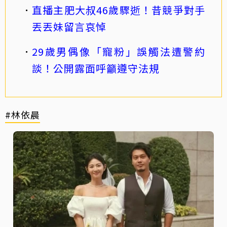
直播主肥大叔46歲驟逝！昔競爭對手
丟丟妹留言哀悼
29歲男偶像「寵粉」誤觸法遭警約
談！公開露面呼籲遵守法規
#林依晨