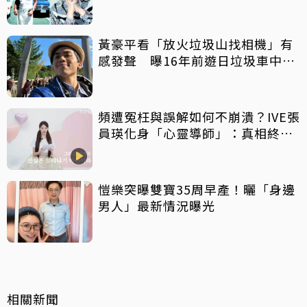
給鉅額小費
黃豪平看「放火垃圾山找相機」有
感發聲 曝16年前遊日垃圾車中含
淚找御守
頻遭冤枉與誤解如何不崩潰？IVE張
員瑛化身「心靈導師」：真相終會
大白
愷樂突曝雙寶35周早產！曬「身邊
男人」最新情況曝光
相關新聞