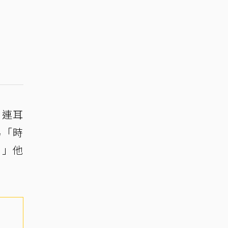
，連耳
為「時
？」他