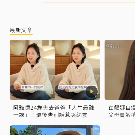
最新文章
阿雅憶24歲失去爸爸「人生最難
崔叡娜自
一課」！最後告別話惹哭網友
父母賣飯
覺得都是