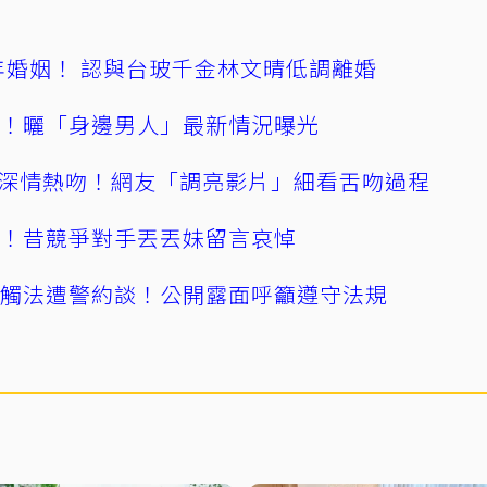
4年婚姻！ 認與台玻千金林文晴低調離婚
產！曬「身邊男人」最新情況曝光
深情熱吻！網友「調亮影片」細看舌吻過程
逝！昔競爭對手丟丟妹留言哀悼
誤觸法遭警約談！公開露面呼籲遵守法規