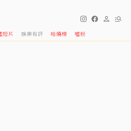
噓短片
娛樂有評
哈燒榜
噓粉