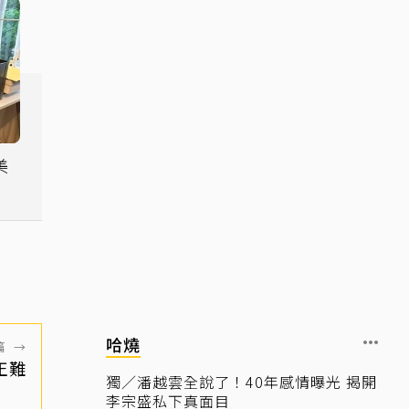
美
主
哈燒
篇
→
正難
獨／潘越雲全說了！40年感情曝光 揭開
李宗盛私下真面目