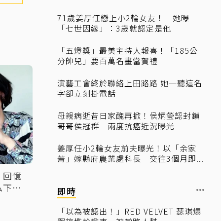
71歲姜厚任戀上小2輪女友！ 她曝
「七世因緣」：3歲就認定是他
「五燈獎」最美主持人報喜！「185公
分帥兒」要百萬名畫當賀禮
演藝工會終於聯絡上田路路 她一聽這名
字卻立刻掛電話
母親病逝昔日家醜再掀！侯炳瑩認封鎖
哥哥侯冠群 兩度抗癌近況曝光
姜厚任小2輪女友前夫曝光！以「余家
菁」嫁縣府農業處科長 交往3個月即...
！回憶
私下豪
即時
「以為被認出！」RED VELVET 瑟琪爆