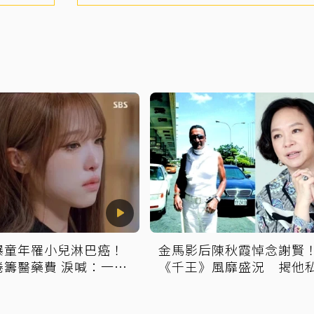
爆童年罹小兒淋巴癌！
金馬影后陳秋霞悼念謝賢
捲籌醫藥費 淚喊：一直
《千王》風靡盛況 揭他
我的錯
爽給鉅額小費