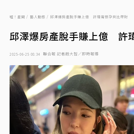
噓！星聞
藝人動態
邱澤爆房產脫手賺上億 許瑋甯懷孕貝比帶財
邱澤爆房產脫手賺上億 許
聯合報 記者趙大智／即時報導
2025-06-25 08:34