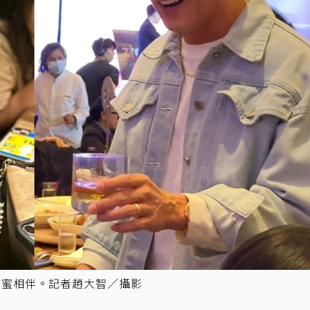
甜蜜相伴。記者趙大智／攝影