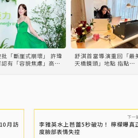
被批「斷崖式崩壞」 許瑋
舒淇首當導演重回「最
甯認有「容貌焦慮」高EQ
天橋鏡頭」地點 指點女
回應
角9m88
下一
10月訪
李雅英水上芭蕾5秒破功！ 檸檬曝真
度臉部表情失控