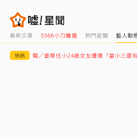
最新文章
5566小刀離婚
熱門星聞
藝人動
快訊