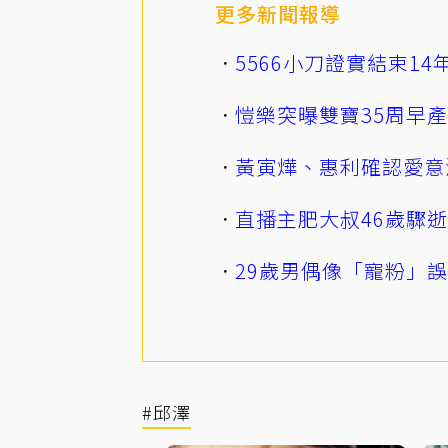
更多新聞報導
5566小刀證實結束1
愷樂突曝雙寶35周早
黃寅燁、惠利確認愛意
直播主肥大叔46歲驟
29歲男偶像「寵粉」
#邱澤