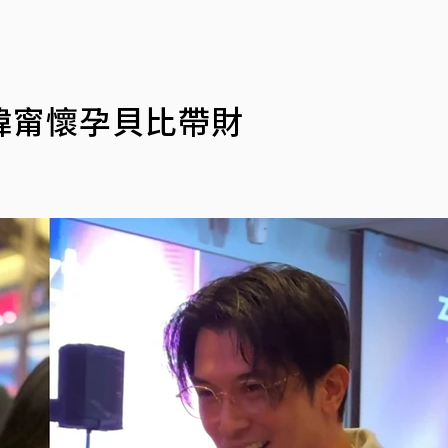
瑋甯懷孕貝比帶財