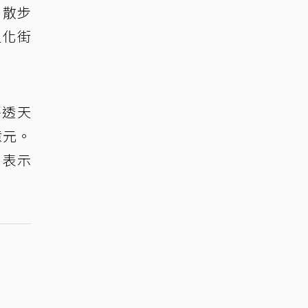
自散步
迪化街
坪透天
億元。
，表示