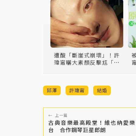
遭酸「斷崖式崩壞」！許
瑋甯曬大素顏反擊尪「露
一手」
邱澤
許瑋甯
結婚
←
上一篇
古典音樂最高殿堂！維也納愛樂
台 合作鋼琴巨星郎朗