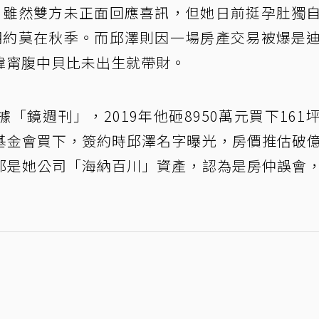
，雖然雙方未正面回應喜訊，但她日前挺孕肚獨
期約莫在秋季。而邱澤則因一場房產交易被爆是
瑋甯腹中貝比未出生就帶財。
鏡週刊」，2019年他砸8950萬元買下161
基金會買下，簽約時邱澤名字曝光，房價推估破
那是她公司「海納百川」資產，認為是房仲誤會