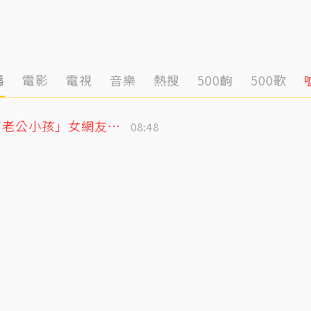
態
電影
電視
音樂
熱搜
500齣
500歌
獨／姜厚任小24歲女友遭爆「當小三還有老公小孩」女網友怒揭黑歷史
08:48