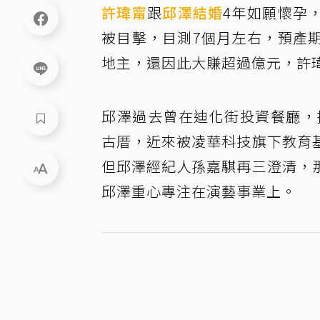
許瑋甯
跟
邱澤
結婚
4年如願懷孕
被目擊，目測7個月左右，預產
地主，還因此大賺超過億元，許
邱澤過去曾在迪化街投資餐廳，據「
古厝，近來被凌華科技旗下教育
但邱澤經紀人孫嘉騏再三澄清，
邱澤重心專注在演藝事業上。