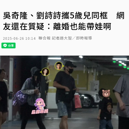
吳奇隆、劉詩詩攜5歲兒同框 網
友還在質疑：離婚也能帶娃啊
聯合報 記者趙大智／即時報導
2025-06-26 10:14