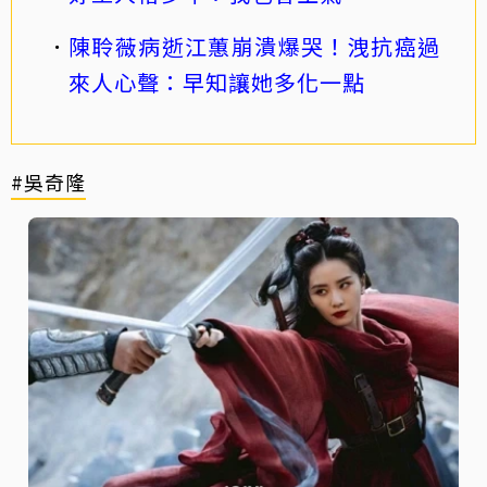
陳聆薇病逝江蕙崩潰爆哭！洩抗癌過
來人心聲：早知讓她多化一點
#吳奇隆