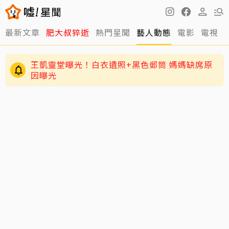
最新文章
肥大叔猝逝
熱門星聞
藝人動態
電影
電視
王凱靈堂曝光！白衣遺照+黑色郵筒 媽媽缺席原
因曝光
周渝民護女超狂！放話未來女婿千萬聘金才行