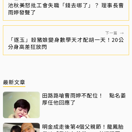
池秋美怒批工會失職「錢去哪了」？ 理事長曹
雨婷發聲了
下一篇
→
「逐玉」殺豬娘變身數學天才配胡一天！20公
分身高差狂放閃
最新文章
田路路嗆曹雨婷不配位！ 點名姜
厚任他回應了
明金成走後第4個父親節！龍鳳胎