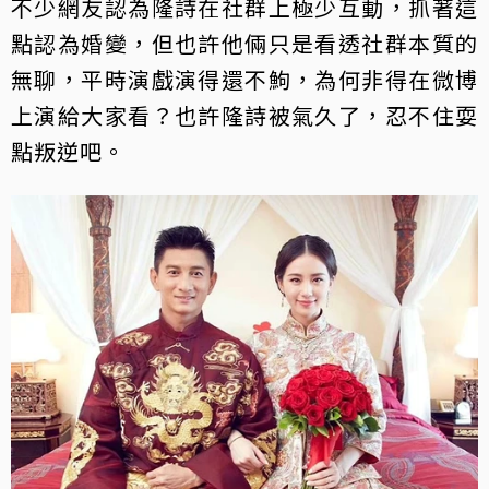
不少網友認為隆詩在社群上極少互動，抓著這
點認為婚變，但也許他倆只是看透社群本質的
無聊，平時演戲演得還不鮈，為何非得在微博
上演給大家看？也許隆詩被氣久了，忍不住耍
點叛逆吧。