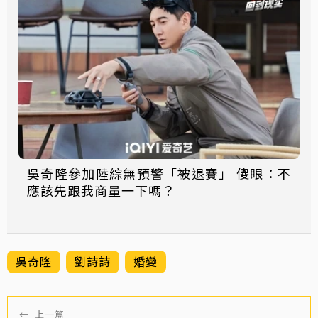
吳奇隆參加陸綜無預警「被退賽」 傻眼：不
應該先跟我商量一下嗎？
吳奇隆
劉詩詩
婚變
←
上一篇