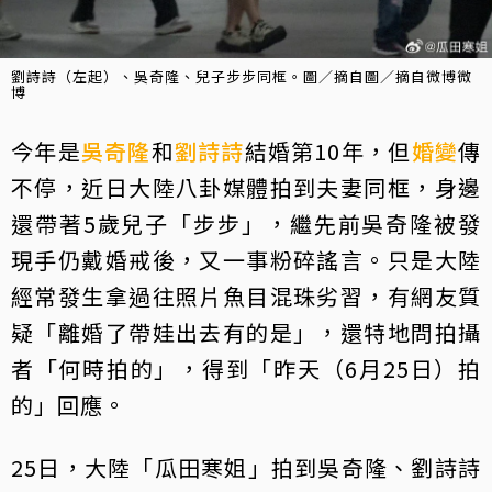
劉詩詩（左起）、吳奇隆、兒子步步同框。圖／摘自圖／摘自微博微
博
今年是
吳奇隆
和
劉詩詩
結婚第10年，但
婚變
傳
不停，近日大陸八卦媒體拍到夫妻同框，身邊
還帶著5歲兒子「步步」，繼先前吳奇隆被發
現手仍戴婚戒後，又一事粉碎謠言。只是大陸
經常發生拿過往照片魚目混珠劣習，有網友質
疑「離婚了帶娃出去有的是」，還特地問拍攝
者「何時拍的」，得到「昨天（6月25日）拍
的」回應。
25日，大陸「瓜田寒姐」拍到吳奇隆、劉詩詩