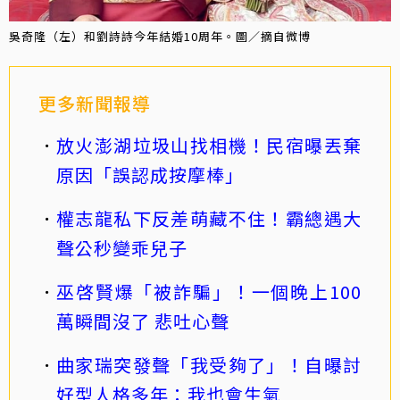
吳奇隆（左）和劉詩詩今年結婚10周年。圖／摘自微博
更多新聞報導
放火澎湖垃圾山找相機！民宿曝丟棄
原因「誤認成按摩棒」
權志龍私下反差萌藏不住！霸總遇大
聲公秒變乖兒子
巫啓賢爆「被詐騙」！一個晚上100
萬瞬間沒了 悲吐心聲
曲家瑞突發聲「我受夠了」！自曝討
好型人格多年：我也會生氣