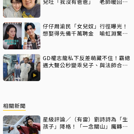
兒吐「我沒有爸爸」 老師暖回一
句話全網鼻酸
仔仔周渝民「女兒奴」行徑曝光！
想娶得先備千萬聘金 喻虹淵驚
呼：比我爸還過分
GD權志龍私下反差萌藏不住！霸總
遇大聲公秒變乖兒子、與法師合照
掀網暴動
相關新聞
星級評論／（有雷）劉詩詩為「生
孩子」降格！「一念關山」魔轉成
「癲劇」