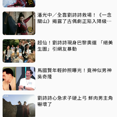
潘光中／全靠劉詩詩救場！《一念
關山》揭露了古偶劇正陷入降級消
費風潮？
超仙！劉詩詩現身巴黎奧運 「絕美
生圖」引網友暴動
馬國賢年輕帥照曝光！竟神似男神
吳奇隆
劉詩詩心急求子硬上弓 鮮肉男主角
嚇壞了