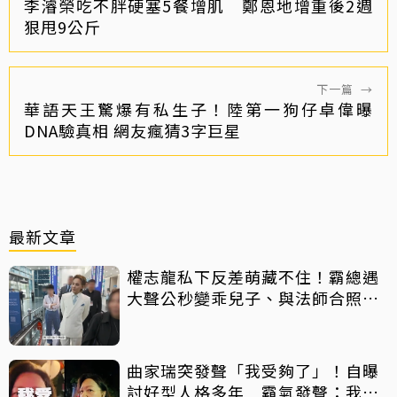
李濬榮吃不胖硬塞5餐增肌 鄭恩地增重後2週
狠甩9公斤
下一篇
→
華語天王驚爆有私生子！陸第一狗仔卓偉曝
DNA驗真相 網友瘋猜3字巨星
最新文章
權志龍私下反差萌藏不住！霸總遇
大聲公秒變乖兒子、與法師合照掀
網暴動
曲家瑞突發聲「我受夠了」！自曝
討好型人格多年 霸氣發聲：我也