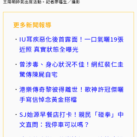
王陽明帥氣出席活動。記者廖福生／攝影
更多新聞報導
IU耳疾惡化後首露面！一口氣曬19張
近照 真實狀態全曝光
曾涉毒、身心狀況不佳！網紅裴仁圭
驚傳陳屍自宅
港樂傳奇黎彼得離世！歌神許冠傑曬
手寫信悼念黃金搭檔
SJ始源早餐店打卡！親民「碰拳」中
文直問：我停車可以嗎？