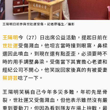
王陽明日前參與世壯運受傷。記者廖福生／攝影
王陽明
今（27）日出席公益活動，提起日前在
世壯運
受傷濺血，他坦言當時撞到眼窩，鼻樑
還因此噴血，到現在還有點歪歪，必須要時不
時的用手調整鼻梁。受傷當下其實擔心老婆和
經紀公司不開心，他笑說回家後真的有被愛妻
蔡詩芸
唸了一下。
王陽明笑稱自己今年多災多難，年初先是骨
裂，世壯運又受傷濺血，但他表示雖然沒有嚴
重到要動刀，但因為看到隊友在場上拚戰，最