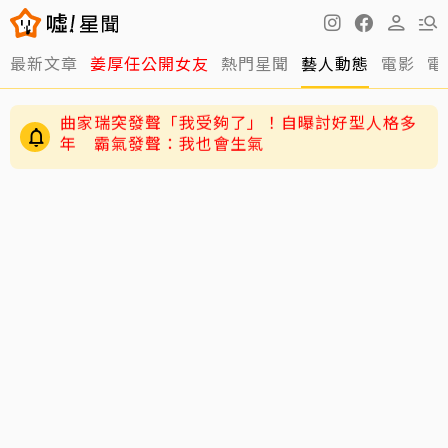
最新文章
姜厚任公開女友
熱門星聞
藝人動態
電影
電
黃寅燁、惠利確認愛意深情熱吻！網友震驚到
「調亮影片」細看舌吻過程
曲家瑞突發聲「我受夠了」！自曝討好型人格多
年 霸氣發聲：我也會生氣