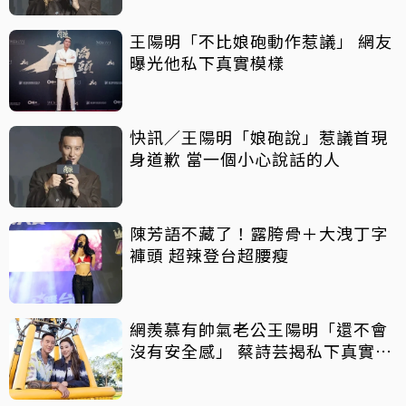
王陽明「不比娘砲動作惹議」 網友
曝光他私下真實模樣
快訊／王陽明「娘砲說」惹議首現
身道歉 當一個小心說話的人
陳芳語不藏了！露胯骨＋大洩丁字
褲頭 超辣登台超腰瘦
網羨慕有帥氣老公王陽明「還不會
沒有安全感」 蔡詩芸揭私下真實狀
況