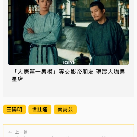
「大唐第一男模」專交影帝朋友 現蹤大咖男
星店
王陽明
世壯運
蔡詩芸
←
上一篇