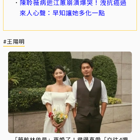
陳聆薇病逝江蕙崩潰爆哭！洩抗癌過
來人心聲：早知讓她多化一點
#王陽明
「華航林依晨」再婚了！尋得真愛「交往4週