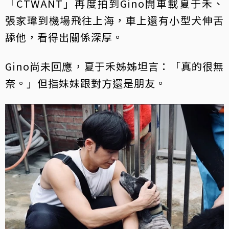
「CTWANT」再度拍到Gino開車載夏于禾、
張家瑋到機場飛往上海，車上還有小型犬伸舌
舔他，看得出關係深厚。
Gino尚未回應，夏于禾姊姊坦言：「真的很無
奈。」但指妹妹跟對方還是朋友。