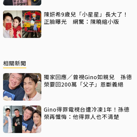
陳妍希9歲兒「小星星」長大了！
正臉曝光 網驚：陳曉縮小版
相關新聞
獨家回應／曾視Gino如親兒 孫德
榮要回200萬「父子」恩斷義絕
Gino得罪電視台遭冷凍1年！孫德
榮再懺悔：他得罪人也不清楚