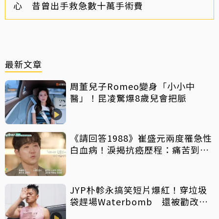
心 昔曾出手救急數十萬手術費
最新文章
周董兒子Romeo變身「小小中
醫」！昆凌驚爆8歲兒會把脈
《請回答1988》崔盛元兩度罹急性
白血病！淚揭抗癌歷程：痛苦到不
想回想
JYP朴軫永搞笑短片爆紅！穿垃圾
袋趕場Waterbomb 還被勸改名
「JPG」