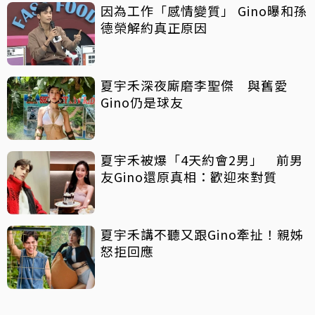
因為工作「感情變質」 Gino曝和孫
德榮解約真正原因
夏宇禾深夜廝磨李聖傑 與舊愛
Gino仍是球友
夏宇禾被爆「4天約會2男」 前男
友Gino還原真相：歡迎來對質
夏宇禾講不聽又跟Gino牽扯！親姊
怒拒回應