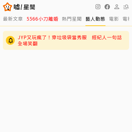
JYP又玩瘋了！穿垃圾袋當秀服 經紀人一句話
最新文章
5566小刀離婚
熱門星聞
藝人動態
電影
電
全場笑翻
周董兒子Romeo變身「小小中醫」！昆凌驚爆8
歲兒會把脈