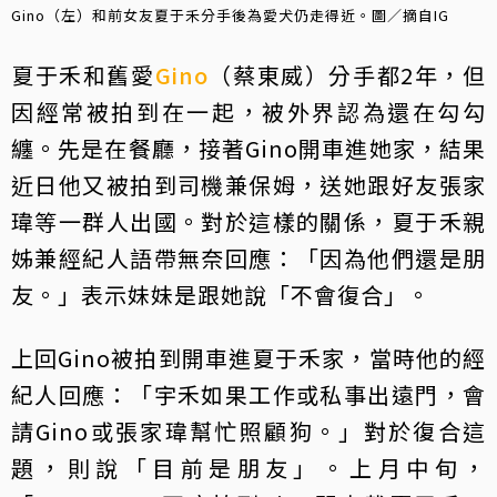
Gino（左）和前女友夏于禾分手後為愛犬仍走得近。圖／摘自IG
夏于禾和舊愛
Gino
（蔡東威）分手都2年，但
因經常被拍到在一起，被外界認為還在勾勾
纏。先是在餐廳，接著Gino開車進她家，結果
近日他又被拍到司機兼保姆，送她跟好友張家
瑋等一群人出國。對於這樣的關係，夏于禾親
姊兼經紀人語帶無奈回應：「因為他們還是朋
友。」表示妹妹是跟她說「不會復合」。
上回Gino被拍到開車進夏于禾家，當時他的經
紀人回應：「宇禾如果工作或私事出遠門，會
請Gino或張家瑋幫忙照顧狗。」對於復合這
題，則說「目前是朋友」。上月中旬，