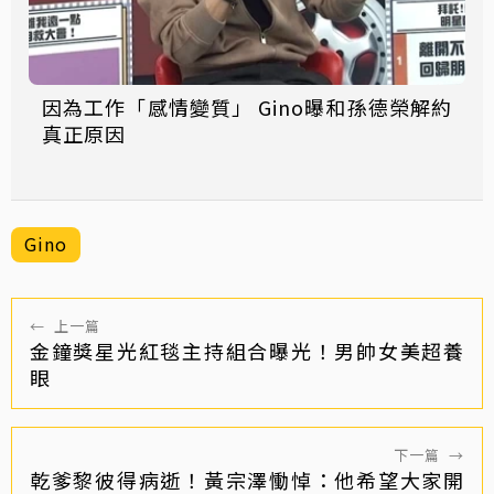
因為工作「感情變質」 Gino曝和孫德榮解約
真正原因
Gino
←
上一篇
金鐘獎星光紅毯主持組合曝光！男帥女美超養
眼
下一篇
→
乾爹黎彼得病逝！黃宗澤慟悼：他希望大家開