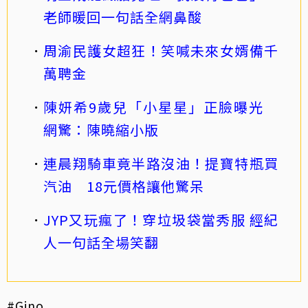
老師暖回一句話全網鼻酸
周渝民護女超狂！笑喊未來女婿備千
萬聘金
陳妍希9歲兒「小星星」正臉曝光
網驚：陳曉縮小版
連晨翔騎車竟半路沒油！提寶特瓶買
汽油 18元價格讓他驚呆
JYP又玩瘋了！穿垃圾袋當秀服 經紀
人一句話全場笑翻
#Gino