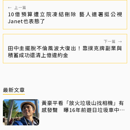
←
上一篇
10億預算遭立院凍結刪除 藝人連署挺公視
Janet也表態了
下一篇
→
田中圭擺脫不倫風波大復出！靠撲克牌副業與
積蓄成功還清上億違約金
最新文章
黃豪平看「放火垃圾山找相機」有
感發聲 曝16年前遊日垃圾車中含
淚找御守