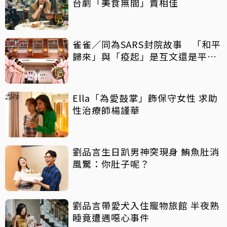
台劇「美食無間」賣相佳
雀雀／同為SARS封院故事 「和平
歸來」與「疫起」是互文還是平行
宇宙？
Ella「為愛鼓掌」飾保守女性 求助
性治療師楊謹華
劉品言生日趴男神突現身 鮪魚肚消
風驚：你肚子呢？
劉品言帶愛犬入住寵物旅館 半夜熟
睡竟遭遇噁心事件