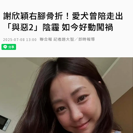
謝欣穎右腳骨折！愛犬曾陪走出
「與惡2」陰霾 如今好動闖禍
聯合報 記者趙大智／即時報導
2025-07-08 13:00