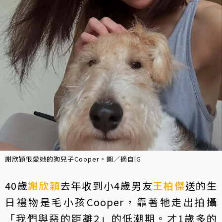
謝欣穎很愛她的狗兒子Cooper。圖／摘自IG
40歲
謝欣穎
去年收到小4歲男友
王柏傑
送的生
日禮物是毛小孩Cooper，靠著牠走出拍攝
「我們與惡的距離2」的低潮期。才1歲多的