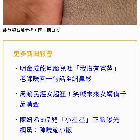
謝欣穎右腳骨折。圖／摘自IG
更多新聞報導
明金成龍鳳胎兒吐「我沒有爸爸」
老師暖回一句話全網鼻酸
周渝民護女超狂！笑喊未來女婿備千
萬聘金
陳妍希9歲兒「小星星」正臉曝光
網驚：陳曉縮小版