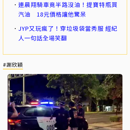
連晨翔騎車竟半路沒油！提寶特瓶買
汽油 18元價格讓他驚呆
JYP又玩瘋了！穿垃圾袋當秀服 經紀
人一句話全場笑翻
#謝欣穎