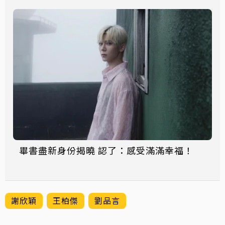
畢書盡新身份揭曉 認了：感受滿滿幸福！
謝欣穎
王柏傑
劉品言