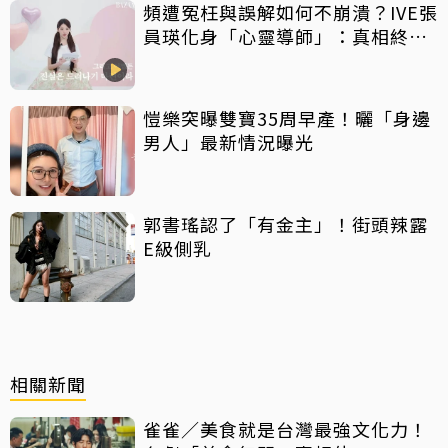
頻遭冤枉與誤解如何不崩潰？IVE張
員瑛化身「心靈導師」：真相終會
大白
愷樂突曝雙寶35周早產！曬「身邊
男人」最新情況曝光
郭書瑤認了「有金主」！街頭辣露
E級側乳
相關新聞
雀雀／美食就是台灣最強文化力！