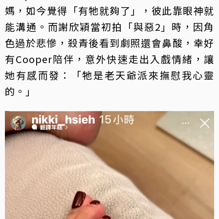
媽，如今覺得「有牠就夠了」，彼此靠眼神就
能溝通。而謝欣穎當初拍「與惡2」時，因角
色過於悲慘，殺青後看到劇照還會鼻酸，幸好
有Cooper陪伴，意外快速走出入戲情緒，讓
她有感而發：「牠是老天爺派來撫慰我心靈
的。」