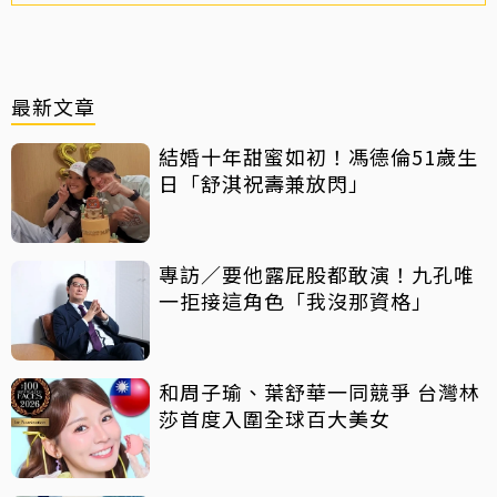
最新文章
結婚十年甜蜜如初！馮德倫51歲生
日「舒淇祝壽兼放閃」
專訪／要他露屁股都敢演！九孔唯
一拒接這角色「我沒那資格」
和周子瑜、葉舒華一同競爭 台灣林
莎首度入圍全球百大美女