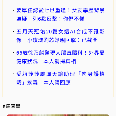
姜厚任認愛七世重逢！女友學歷背景
遭疑 列6點反擊：你們不懂
五月天冠佑20愛女遭AI合成不雅影
像 小玫瑰劉芯妤親回擊：已截圖
66歲徐乃麟驚現大腸直腸科！外界憂
健康狀況 本人親揭真相
愛莉莎莎颱風天讓助理「肉身護植
栽」挨轟 本人親回應
#馬國畢