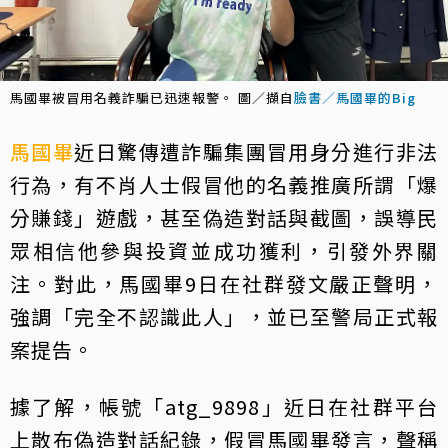
馬國畢被冒用名義詐騙已迅速報警。 圖／擷自
臉書／馬國畢的Big
馬國畢
近日驚傳遭詐騙集團冒用身分進行非法
行為，有不肖人士假冒他的名義推廣所謂「爆
分賺錢」遊戲，甚至偽造對話與截圖，誤導民
眾相信他參與投資並成功獲利，引發外界關
注。對此，馬國畢9日在社群發文嚴正聲明，
強調「完全不認識此人」，並已至警局正式報
案提告。
據了解，帳號「atg_9898」近日在社群平台
上散布偽造對話紀錄，假冒馬國畢發言，聲稱