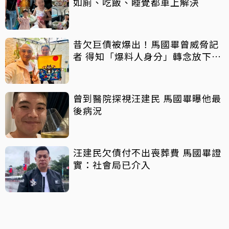
如廁、吃飯、睡覺都車上解決
昔欠巨債被爆出！馬國畢曾威脅記
者 得知「爆料人身分」轉念放下面
對
曾到醫院探視汪建民 馬國畢曝他最
後病況
汪建民欠債付不出喪葬費 馬國畢證
實：社會局已介入