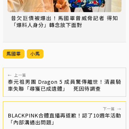
昔欠巨債被爆出！馬國畢曾威脅記者 得知
「爆料人身分」轉念放下面對
馬國畢
小馬
←
上一篇
泰元祖男團 Dragon 5 成員驚傳離世！清晨騎
車失聯「尋獲已成遺體」 死因待調查
下一篇
→
BLACKPINK合體直播再道歉！認了10週年活動
「內部溝通出問題」