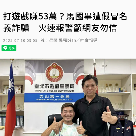
打遊戲賺53萬？馬國畢遭假冒名
義詐騙 火速報警籲網友勿信
噓！星聞 編輯bian／綜合報導
2025-07-10 09:05