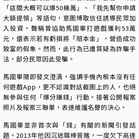
「這間大概可以爆50幾萬」、「我先幫你申請
大額提領」等語句，意圖博取信任誘導民眾加
入投資。聲稱曾協助馬國畢打遊戲獲利53萬
元，還表示若有虧損將「賠本金」，營造成功
致富的假象。然而，此行為已遭質疑為詐騙手
法，部分民眾因此受騙。
馬國畢隨即發文澄清，強調手機內根本沒有任
何遊戲App，更不認識對話截圖上的人，也絕
無參與任何「爆分賺錢」行動。接著公開報案
照片及報案三聯單，表達維護名譽的決心。
馬國畢並非首次與「錢」有關的新聞引發話
題。2013年他因沉迷職棒簽賭，一度欠下高達