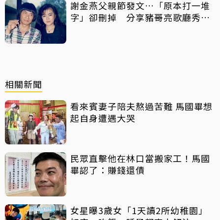
謝金燕父親節發文…「原本打一堆
字」卻刪掉 分享豬哥亮歌廳秀歌
曲懷念
相關新聞
看來賓妻子陪夫熬過苦難 馬國畢想
起自身遭遇大哭
民眾直擊他在林口當搬家工！馬國
畢認了：賺錢還債
女星曝3歲女「1天讀2所幼稚園」