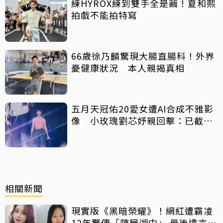
練HYROX練到雙手全是繭！夏和熙
拍戲不能拍特寫
66歲徐乃麟驚現大腸直腸科！外界
憂健康狀況 本人親揭真相
五月天冠佑20愛女遭AI合成不雅影
像 小玫瑰劉芯妤親回擊：已截圖
存證
相關新聞
現實版《黑暗榮耀》！網紅遭霸凌
12年驚傳「陳屍湖中」 最後遺言：