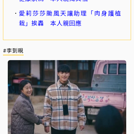
愛莉莎莎颱風天讓助理「肉身護植
栽」挨轟 本人親回應
#李到晛