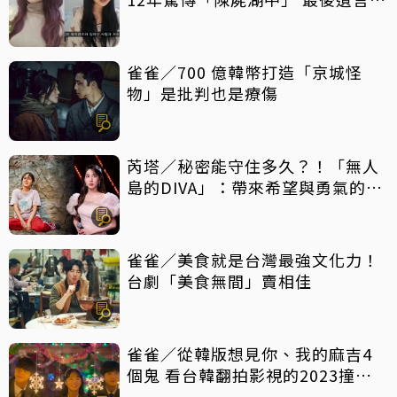
別放棄我的案子
雀雀／700 億韓幣打造「京城怪
物」是批判也是療傷
芮塔／秘密能守住多久？！「無人
島的DIVA」：帶來希望與勇氣的反
轉好劇，放手一搏吧
雀雀／美食就是台灣最強文化力！
台劇「美食無間」賣相佳
雀雀／從韓版想見你、我的麻吉4
個鬼 看台韓翻拍影視的2023撞擊
現場