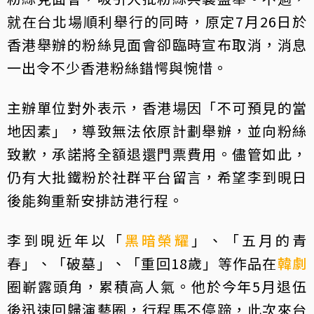
就在台北場順利舉行的同時，原定7月26日於
香港舉辦的粉絲見面會卻臨時宣布取消，消息
一出令不少香港粉絲錯愕與惋惜。
主辦單位對外表示，香港場因「不可預見的當
地因素」，導致無法依原計劃舉辦，並向粉絲
致歉，承諾將全額退還門票費用。儘管如此，
仍有大批鐵粉於社群平台留言，希望李到晛日
後能夠重新安排訪港行程。
李到晛近年以「
黑暗榮耀
」、「五月的青
春」、「破墓」、「重回18歲」等作品在
韓劇
圈嶄露頭角，累積高人氣。他於今年5月退伍
後迅速回歸演藝圈，行程馬不停蹄，此次來台