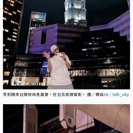
李到晛來台辦粉絲見面會，在台北街頭留影。 圖／擷自
IG／ldh_sky