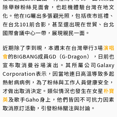
除舉辦粉絲見面會，也趁機體驗台灣在地文
化。他在IG曬出多張觀光照，包括夜市巡禮、
在台北101前合影，甚至還出現在世貿、台北
國際會議中心一帶，展現親民一面。
近期除了李到晛，本週末在台灣舉行3場
演唱
會
的BIGBANG成員GD（G-Dragon），日前也
宣布取消曼谷場演出。其所屬公司Galaxy
Corporation表示，因當地連日高溫導致多起
熱射病病例，為了粉絲與工作人員健康安全，
才做出取消決定。類似情況也發生在女星
朴寶
英
及歌手Gaho身上，他們皆因不可抗力因素
取消原訂活動，引發粉絲關注與討論。