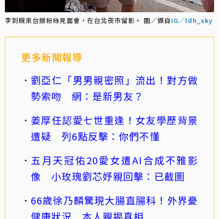
李到晛來台辦粉絲見面會，在台北夜市留影。 圖／擷自
IG／ldh_sky
更多新聞報導
劉亞仁「男男親密照」流出！對方做
勢索吻 網：是新男友？
姜厚任認愛七世重逢！女友學歷背景
遭疑 列6點反擊：你們不懂
五月天冠佑20愛女遭AI合成不雅影
像 小玫瑰劉芯妤親回擊：已截圖
66歲徐乃麟驚現大腸直腸科！外界憂
健康狀況 本人親揭真相