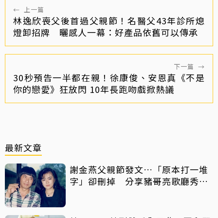
←
上一篇
林逸欣喪父後首過父親節！名醫父43年診所熄
燈卸招牌 曬感人一幕：好產品依舊可以傳承
下一篇
→
30秒預告一半都在親！徐康俊、安恩真《不是
你的戀愛》狂放閃 10年長跑吻戲掀熱議
最新文章
謝金燕父親節發文…「原本打一堆
字」卻刪掉 分享豬哥亮歌廳秀歌
曲懷念