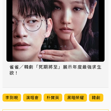
雀雀／韓劇「死期將至」展示年度最強求生
欲！
李到晛
演唱會
朴寶英
黑暗榮耀
韓劇