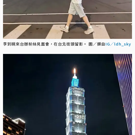
李到晛來台辦粉絲見面會，在台北街頭留影。 圖／擷自
IG／ldh_sky