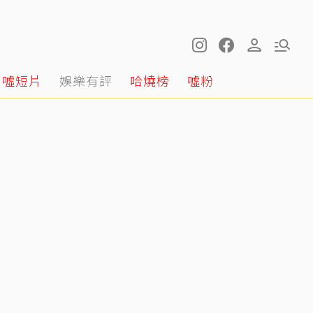
噓短片
娛樂有評
哈燒榜
噓粉