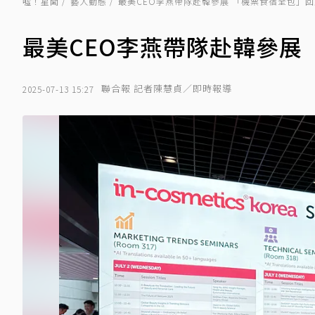
噓！星聞
藝人動態
最美CEO李燕帶隊赴韓參展 「機票食宿全包」
最美CEO李燕帶隊赴韓參展
聯合報 記者陳慧貞／即時報導
2025-07-13 15:27