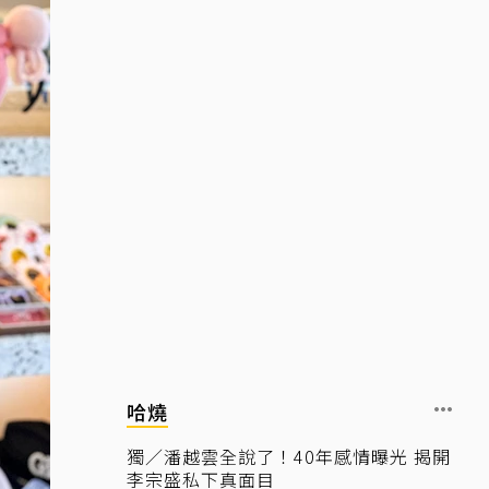
哈燒
獨／潘越雲全說了！40年感情曝光 揭開
李宗盛私下真面目