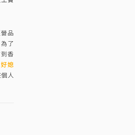
經營品
」為了
前到香
家好媳
整個人