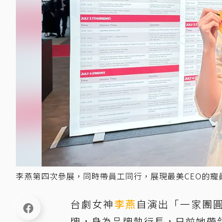
李燕第四次參展，同時帶員工同行，展現最美CEO的寵員
台劇女神
李燕
自演出「一家團圓
牌，身為品牌執行長，日前她帶