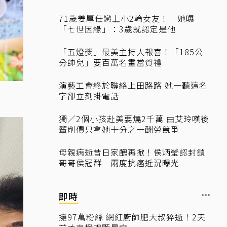
71歲姜厚任戀上小2輪女友！ 她曝
「七世因緣」：3歲就認定是他
「五燈獎」最美主持人報喜！「185公
分帥兒」要百萬名畫當賀禮
演藝工會終於聯絡上田路路 她一聽這名
字卻立刻掛電話
獨／2個小孩赴美要燒2千萬 曲艾玲嘆後
輩削價只拿她十分之一酬勞競爭
母親病逝昔日家醜再掀！侯炳瑩認封鎖
哥哥侯冠群 兩度抗癌近況曝光
即時
擁97萬粉絲 網紅廚師肥大叔猝逝！2天