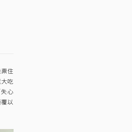
機票住
還大吃
「失心
顛覆以