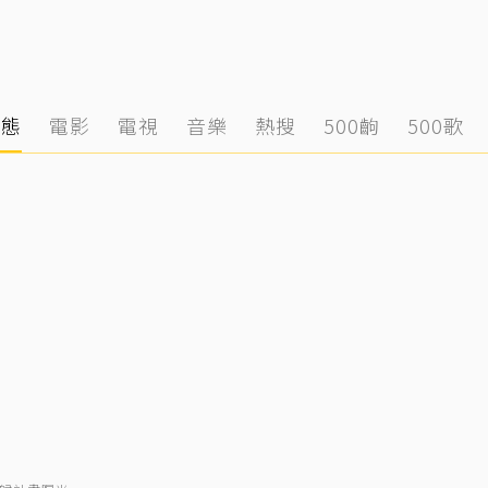
動態
電影
電視
音樂
熱搜
500齣
500歌