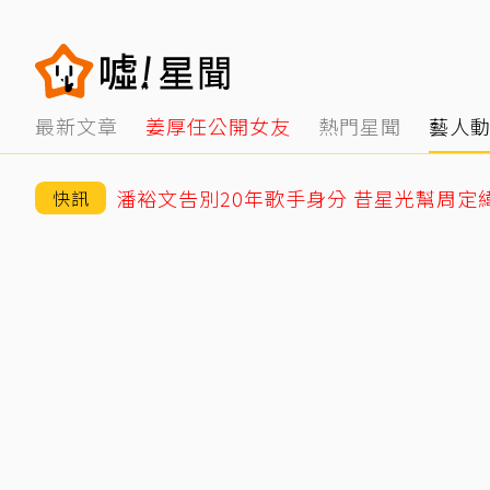
最新文章
姜厚任公開女友
熱門星聞
藝人
潘裕文告別20年歌手身分 昔星光幫周定
快訊