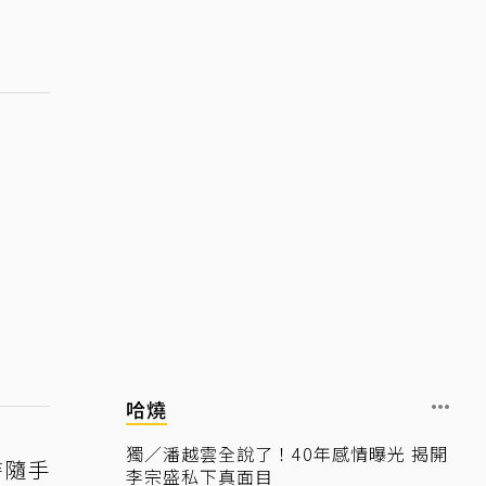
哈燒
獨／潘越雲全說了！40年感情曝光 揭開
時隨手
李宗盛私下真面目