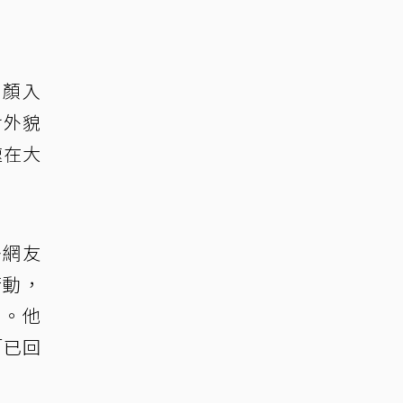
素顏入
七外貌
速在大
多網友
行動，
」。他
「已回