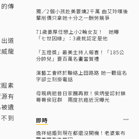
」的傳
獨／2個小孩赴美要燒2千萬 曲艾玲嘆後
輩削價只拿她十分之一酬勞競爭
71歲姜厚任戀上小2輪女友！ 她曝
「七世因緣」：3歲就認定是他
目出道
宋威龍
「五燈獎」最美主持人報喜！「185公
分帥兒」要百萬名畫當賀禮
演藝工會終於聯絡上田路路 她一聽這名
字卻立刻掛電話
挖掘素
母親病逝昔日家醜再掀！侯炳瑩認封鎖
資源有
哥哥侯冠群 兩度抗癌近況曝光
易被遺
實不到
即時
逸祥結婚到現在都還沒開機！老婆紫布