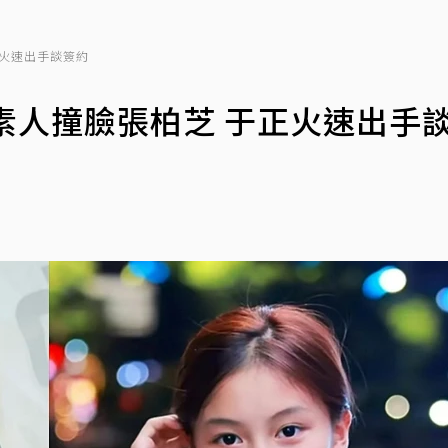
正火速出手談簽約
素人撞臉張柏芝 于正火速出手