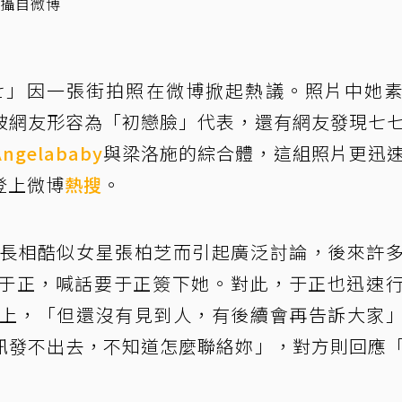
翻攝自微博
七」因一張街拍照在微博掀起熱議。照片中她
被網友形容為「初戀臉」代表，還有網友發現七
Angelababy
與梁洛施的綜合體，這組照片更迅
登上微博
熱搜
。
因長相酷似女星張柏芝而引起廣泛討論，後來許
于正，喊話要于正簽下她。對此，于正也迅速
繫上，「但還沒有見到人，有後續會再告訴大家
訊發不出去，不知道怎麼聯絡妳」，對方則回應