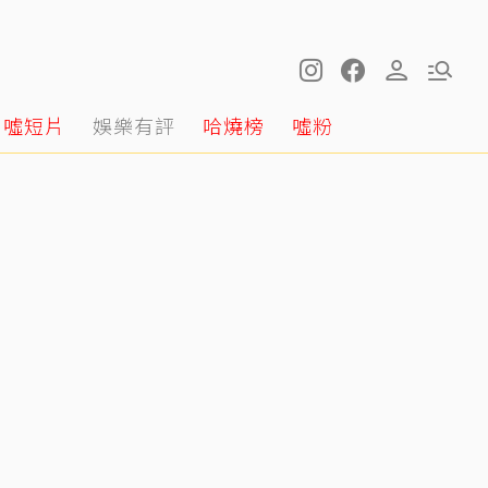
噓短片
娛樂有評
哈燒榜
噓粉