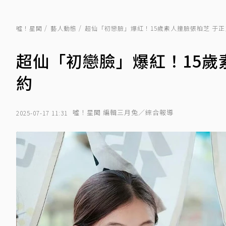
噓！星聞
藝人動態
超仙「初戀臉」爆紅！15歲素人撞臉張柏芝 于
超仙「初戀臉」爆紅！15歲
約
噓！星聞 編輯三月兔／綜合報導
2025-07-17 11:31