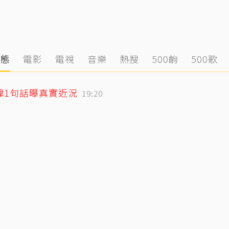
動態
電影
電視
音樂
熱搜
500齣
500歌
緯1句話曝真實近況
19:20