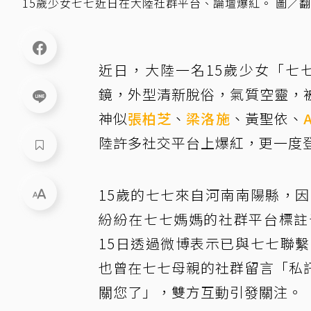
15歲少女七七近日在大陸社群平台、論壇爆紅。 圖／
近日，大陸一名15歲少女「七
鏡，外型清新脫俗，氣質空靈，
神似
張柏芝
、
梁洛施
、黃聖依、
陸許多社交平台上爆紅，更一度
15歲的七七來自河南南陽縣，
紛紛在七七媽媽的社群平台標註
15日透過微博表示已與七七聯
也曾在七七母親的社群留言「私
關您了」，雙方互動引發關注。