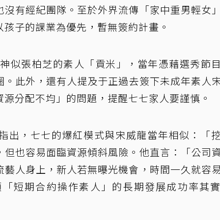
也沒有經紀團隊。至於外界流傳「家中重男輕女
以孩子的課業為優先，暫無簽約計畫。
一位神似張柏芝的素人「貢米」，當年憑藉選秀節
圈。此外，還有人提及于正過去簽下未成年素人
資源分配不均」的問題，提醒七七家人要謹慎。
指出，七七的爆紅模式與宋威龍當年相似：「
，但也容易面臨資源傾斜風險。他直言：「公司
流藝人身上，新人若無曝光機會，時間一久就容
類「短期合約操作素人」的長期發展成功率其