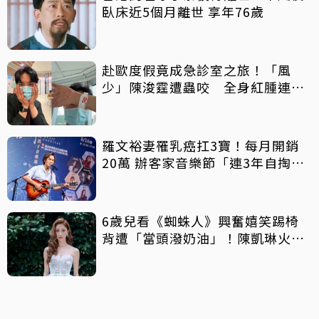
臥床近5個月離世 享年76歲
赴歐度假竟成急診室之旅！「風
少」陳浚霆遭蟲咬 全身紅腫連說
話都困難
羅文裕妻罹乳癌扛3寶！每月開銷
20萬 辦客家音樂節「連3年自掏6
位數」
6歲兒看《蜘蛛人》興奮嬉笑踢椅
背遭「當頭潑奶油」！陳凱琳火速
道歉證實已報警