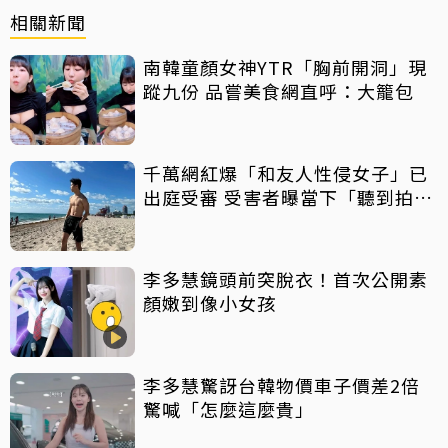
相關新聞
南韓童顏女神YTR「胸前開洞」現
蹤九份 品嘗美食網直呼：大籠包
千萬網紅爆「和友人性侵女子」已
出庭受審 受害者曝當下「聽到拍片
聲」
李多慧鏡頭前突脫衣！首次公開素
顏嫩到像小女孩
李多慧驚訝台韓物價車子價差2倍
驚喊「怎麼這麼貴」