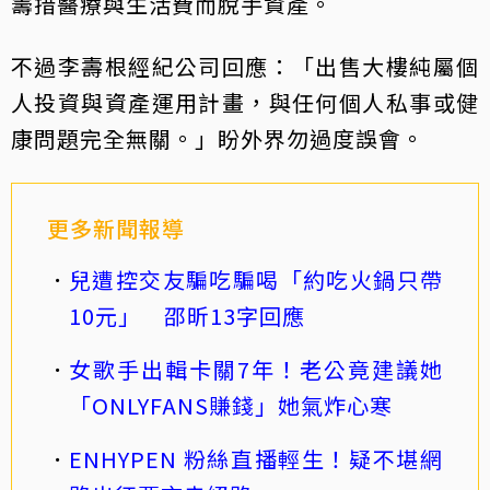
籌措醫療與生活費而脫手資產。
不過李壽根經紀公司回應：「出售大樓純屬個
人投資與資產運用計畫，與任何個人私事或健
康問題完全無關。」盼外界勿過度誤會。
更多新聞報導
兒遭控交友騙吃騙喝「約吃火鍋只帶
10元」 邵昕13字回應
女歌手出輯卡關7年！老公竟建議她
「ONLYFANS賺錢」她氣炸心寒
ENHYPEN 粉絲直播輕生！疑不堪網