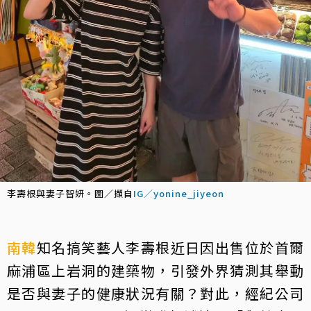
李壽根與妻子智妍。圖／擷自
IG／yonine_jiyeon
南韓
知名搞笑藝人李壽根近日因出售位於首爾
麻浦區上岩洞的建築物，引發外界猜測其舉動
是否與妻子的健康狀況有關？對此，經紀公司