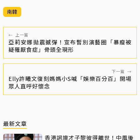
南韓
←
上一篇
亞莉安娜拋震撼彈！宣布暫別演藝圈「暴瘦被
疑罹厭食症」骨頭全現形
下一篇
→
Elly許曦文復刻媽媽小S喊「娛樂百分百」開場
眾人直呼好懷念
最新文章
香港詞壇才子黎彼得離世！中風後