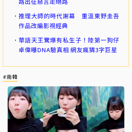
路出征惡言走絕路
推理大師的時代謝幕 重溫東野圭吾
作品改編影視經典
華語天王驚爆有私生子！陸第一狗仔
卓偉曝DNA驗真相 網友瘋猜3字巨星
#南韓