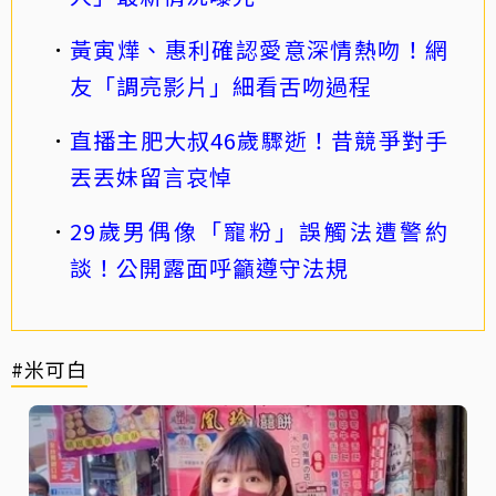
黃寅燁、惠利確認愛意深情熱吻！網
友「調亮影片」細看舌吻過程
直播主肥大叔46歲驟逝！昔競爭對手
丟丟妹留言哀悼
29歲男偶像「寵粉」誤觸法遭警約
談！公開露面呼籲遵守法規
#米可白