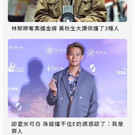
林郁婷奪奧運金牌 黃秋生大讚保護了3種人
認愛米可白 孫綻擋不住E奶誘惑認了：我是
罪人