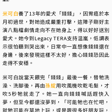
米可白
養了13年的愛犬「錢錢」，因胃癌於本
月初過世，對她造成嚴重打擊，這陣子剛好主
演八點檔劇情走向不在她身上，得以好好送別
愛犬。她今到Legacy TERA支持温嵐，低調表
示很怕聽到哭出來，日常中一直想像錢錢還在
身邊，後來發現這樣不太好，擔心錢錢恐因此
走得不安穩。
米可白說當天餵完「錢錢」最後一餐，替牠洗
澡、洗腳後，再由
孫綻
用吹風機吹乾毛髮，才
吹5秒牠就走了。她一直向錢錢喊話趕快入
夢，但至今都還沒夢到，「可能牠也在忙吧，
就牠可能在草地上玩，或是跟很多好朋友玩，