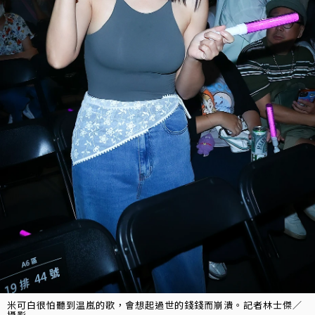
米可白很怕聽到温嵐的歌，會想起過世的錢錢而崩潰。記者林士傑／
攝影