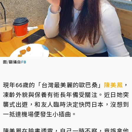
圖/翻攝自
FB
現年66歲的「台灣最美麗的歐巴桑」
陳美鳳
，
凍齡外貌與保養有術長年備受關注。近日她突
襲式出遊，和友人臨時決定快閃日本，沒想到
一抵達機場便發生小插曲。
陳美鳳在臉書透露，自己一時不察，竟誤拿他