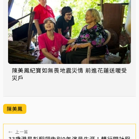
陳美鳳紀寶如無畏地震災情 前進花蓮送暖受
災戶
陳美鳳
←
上一篇
33歲港星彭翔翎告別9年演員生涯！轉行開計程