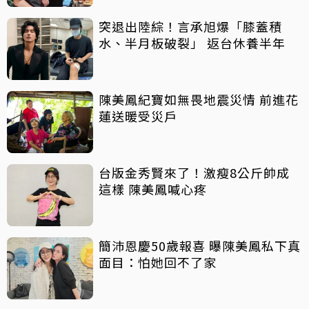
突退出陸綜！言承旭爆「膝蓋積
水、半月板破裂」 返台休養半年
陳美鳳紀寶如無畏地震災情 前進花
蓮送暖受災戶
台版金秀賢來了！激瘦8公斤帥成
這樣 陳美鳳喊心疼
簡沛恩慶50歲報喜 曝陳美鳳私下真
面目：怕她回不了家