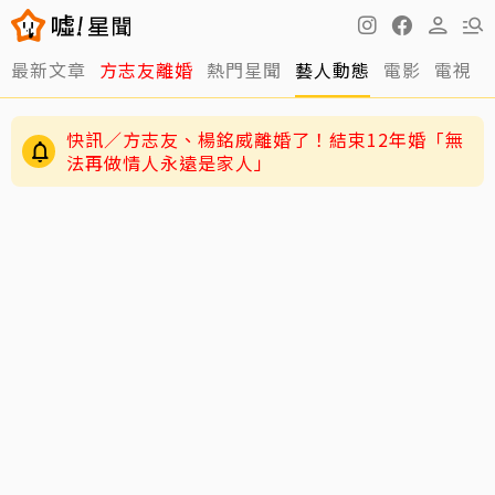
最新文章
方志友離婚
熱門星聞
藝人動態
電影
電視
快訊／方志友、楊銘威離婚了！結束12年婚「無
法再做情人永遠是家人」
12年婚姻走到盡頭早有跡象？楊銘威、方志友過
老高與小茉新片「AI圖片也沒了」全程黑底白
去婚姻裂痕一次看
字 網驚：直接變Podcast