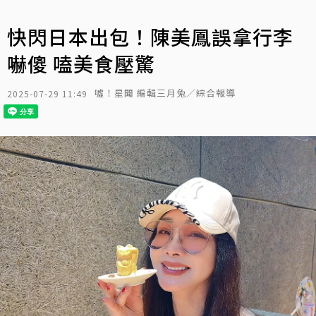
快閃日本出包！陳美鳳誤拿行李
嚇傻 嗑美食壓驚
噓！星聞 編輯三月兔／綜合報導
2025-07-29 11:49