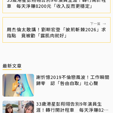
車 每天淨賺8200元「收入反而更穩定」
下一篇
→
周杰倫太敢講！劉畊宏登「披荊斬棘2026」求
指點 竟被勸「露肌肉就好」
最新文章
謝忻憶2019不倫戀風波！工作瞬間
歸零 認「咎由自取」吐心聲
33歲港星彭翔翎告別9年演員生
涯！轉行開計程車 每天淨賺8200