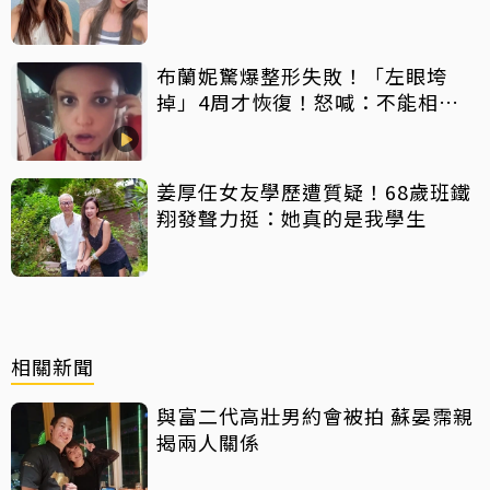
元「收入反而更穩定」
布蘭妮驚爆整形失敗！「左眼垮
掉」4周才恢復！怒喊：不能相信
任何人
姜厚任女友學歷遭質疑！68歲班鐵
翔發聲力挺：她真的是我學生
相關新聞
與富二代高壯男約會被拍 蘇晏霈親
揭兩人關係