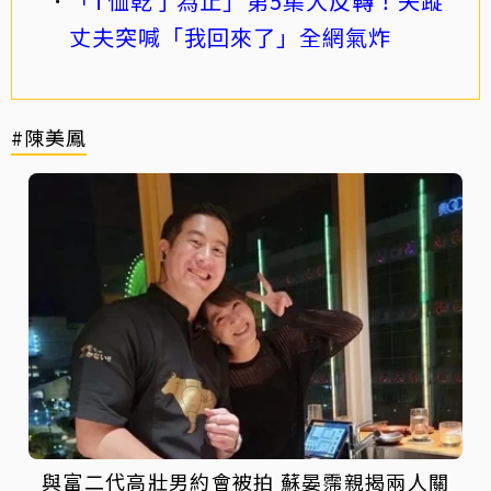
「T恤乾了為止」第5集大反轉！失蹤
丈夫突喊「我回來了」全網氣炸
#陳美鳳
與富二代高壯男約會被拍 蘇晏霈親揭兩人關