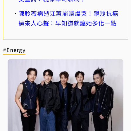
陳聆薇病逝江蕙崩潰爆哭！親洩抗癌
過來人心聲：早知道就讓她多化一點
#Energy