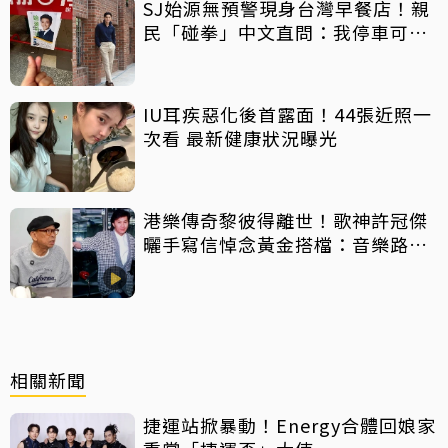
SJ始源無預警現身台灣早餐店！親
民「碰拳」中文直問：我停車可以
嗎？
IU耳疾惡化後首露面！44張近照一
次看 最新健康狀況曝光
港樂傳奇黎彼得離世！歌神許冠傑
曬手寫信悼念黃金搭檔：音樂路上
感恩有您
相關新聞
捷運站掀暴動！Energy合體回娘家