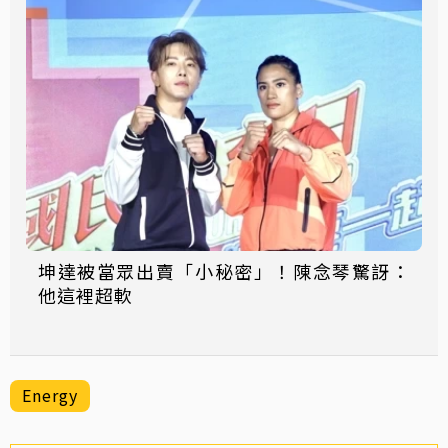
坤達被當眾出賣「小秘密」！陳念琴驚訝：
他這裡超軟
Energy