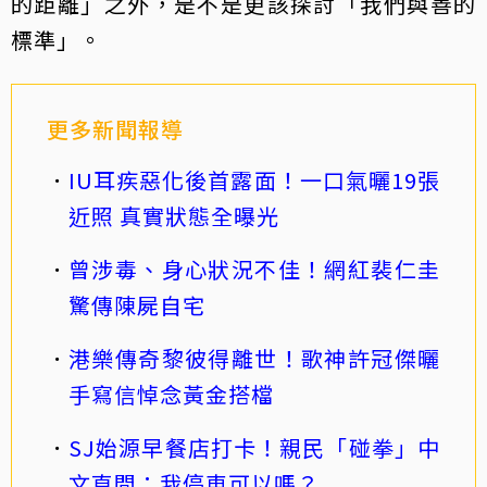
的距離」之外，是不是更該探討「我們與善的
標準」。
更多新聞報導
IU耳疾惡化後首露面！一口氣曬19張
近照 真實狀態全曝光
曾涉毒、身心狀況不佳！網紅裴仁圭
驚傳陳屍自宅
港樂傳奇黎彼得離世！歌神許冠傑曬
手寫信悼念黃金搭檔
SJ始源早餐店打卡！親民「碰拳」中
文直問：我停車可以嗎？