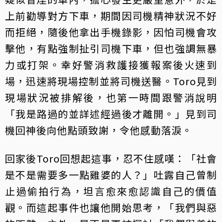
上前勸導對方下車，期間因司機精神狀況不好
而拒絕，隨後他拿出手機錄影，因怕司機會攻
擊他，有點強制扯引司機下車，但也強調無暴
力或打架。幸好警消救護接獲報案後火速到
場，迅速將現場控制並將司機送醫。Toro見到
現場狀況被排解後，也第一時間跟警消說明
「我是路過的並詳述經過後才離開。」見到司
機回神後向他點頭致謝，令他感動落淚。
回家後Toro回想起這事，忍不住感嘆：「社會
是不是需要多一點雞婆的人？」吐露自己曾制
止過偷拍行為，坦言愈來愈認識自己的價值
觀。而這起事件也讓他開始思考，「我們與惡