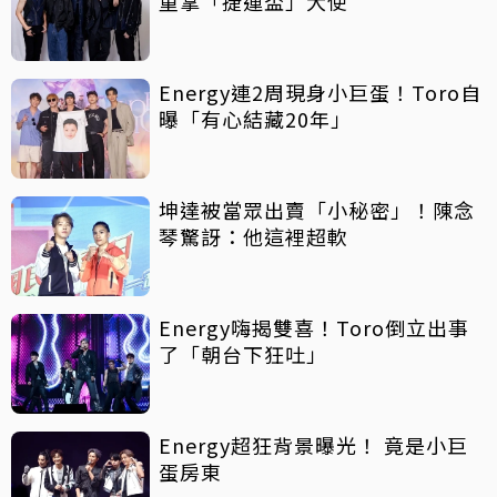
重掌「捷運盃」大使
Energy連2周現身小巨蛋！Toro自
曝「有心結藏20年」
坤達被當眾出賣「小秘密」！陳念
琴驚訝：他這裡超軟
Energy嗨揭雙喜！Toro倒立出事
了「朝台下狂吐」
Energy超狂背景曝光！ 竟是小巨
蛋房東