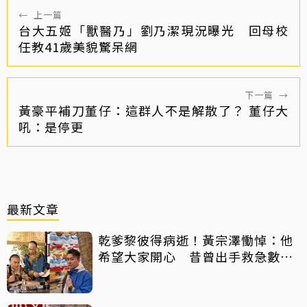
←
上一篇
台大五姬「獸醫乃」劉乃潔現況曝光 回母校
任教41歲美貌驚呆網
下一篇
→
黃豪平補刀董仔：這群人不是解散了？ 董仔大
吼：是停更
最新文章
乾爹黎彼得病逝！黃宗澤慟悼：他
希望大家開心 昔曾出手救急數十
萬手術費