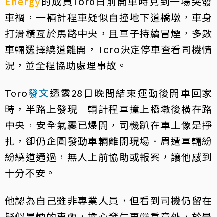
Energy
的成員Toro日前開車時見到一場突發
車禍，一輛計程車疑似自撞地下道橋墩，車身
打滑橫亙於馬路中央，且車子持續冒煙，多數
車輛選擇繞道離開，Toro決定停車查看司機情
況，並全程協助處理事故。
Toro
發文
透露28日晚間結束運動後開車回家
時，半路上發現一輛計程車撞上橋墩後橫在路
中央，安全氣囊已爆開，司機趴在車上像是掙
扎，卻仍企圖發動車輛離開現場。周遭車輛紛
紛繞道通過，無人上前協助或報案，讓他感到
十分不安。
他認為自己雖非專業人員，但看到司機仍留在
疑似冒煙的車內，擔心發生更嚴重意外，於是