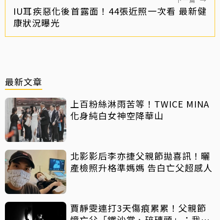
IU耳疾惡化後首露面！44張近照一次看 最新健
康狀況曝光
最新文章
上百粉絲淋雨苦等！TWICE MINA
化身純白女神空降華山
北影影后李亦捷父親節拋喜訊！曬
產檢照升格準媽媽 告白亡父超感人
賈靜雯連打3天傷痕累累！父親節
憶亡父「鐵沙掌、碎磚頭」：我身