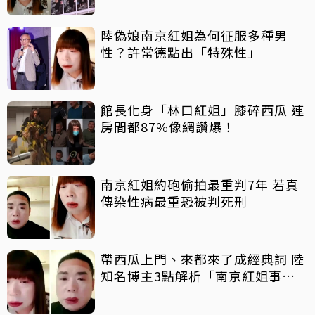
陸偽娘南京紅姐為何征服多種男
性？許常德點出「特殊性」
館長化身「林口紅姐」膝碎西瓜 連
房間都87%像網讚爆！
南京紅姐約砲偷拍最重判7年 若真
傳染性病最重恐被判死刑
帶西瓜上門、來都來了成經典詞 陸
知名博主3點解析「南京紅姐事件
中直男行為」