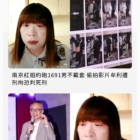
南京紅姐約砲1691男不戴套 偷拍影片牟利遭
刑拘恐判死刑