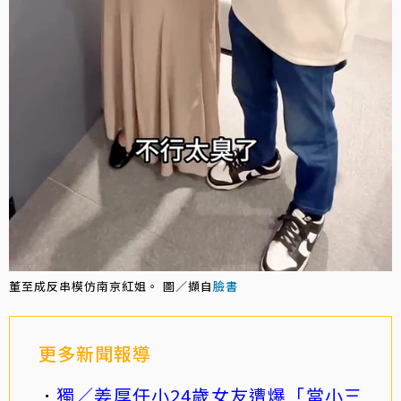
董至成反串模仿南京紅姐。 圖／擷自
臉書
更多新聞報導
獨／姜厚任小24歲女友遭爆「當小三