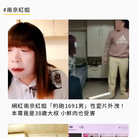
#南京紅姐
網紅南京紅姐「約砲1691男」性愛片外洩！
本尊竟是38歲大叔 小鮮肉也受害