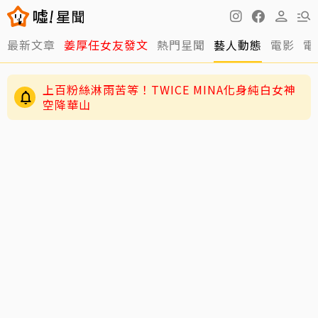
最新文章
姜厚任女友發文
熱門星聞
藝人動態
電影
電
上百粉絲淋雨苦等！TWICE MINA化身純白女神
空降華山