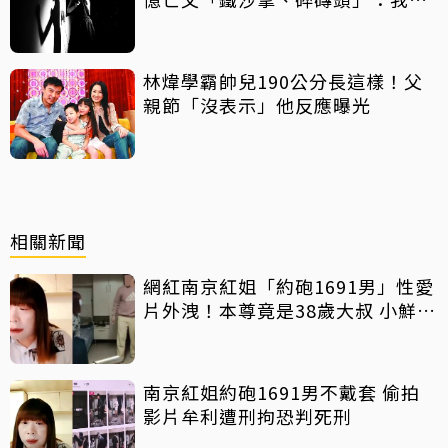
上有你的帥氣
林煒學霸帥兒190公分長這樣！父
親節「沒表示」他反應曝光
相關新聞
網紅南京紅姐「約砲1691男」性愛
片外洩！本尊竟是38歲大叔 小鮮肉
也受害
南京紅姐約砲1691男不戴套 偷拍
影片牟利遭刑拘恐判死刑