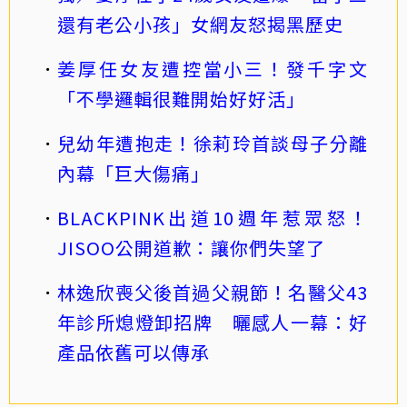
還有老公小孩」女網友怒揭黑歷史
姜厚任女友遭控當小三！發千字文
「不學邏輯很難開始好好活」
兒幼年遭抱走！徐莉玲首談母子分離
內幕「巨大傷痛」
BLACKPINK出道10週年惹眾怒！
JISOO公開道歉：讓你們失望了
林逸欣喪父後首過父親節！名醫父43
年診所熄燈卸招牌 曬感人一幕：好
產品依舊可以傳承