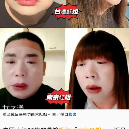
董至成反串模仿南京紅姐。 圖／擷自
臉書