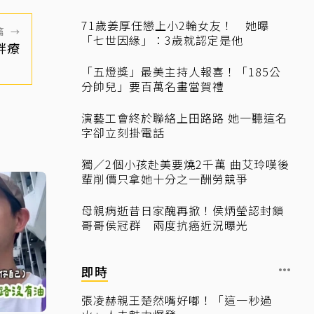
71歲姜厚任戀上小2輪女友！ 她曝
篇
→
「七世因緣」：3歲就認定是他
胖療
「五燈獎」最美主持人報喜！「185公
分帥兒」要百萬名畫當賀禮
演藝工會終於聯絡上田路路 她一聽這名
字卻立刻掛電話
獨／2個小孩赴美要燒2千萬 曲艾玲嘆後
輩削價只拿她十分之一酬勞競爭
母親病逝昔日家醜再掀！侯炳瑩認封鎖
哥哥侯冠群 兩度抗癌近況曝光
即時
張凌赫親王楚然嘴好嘟！「這一秒過