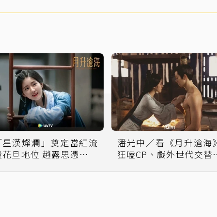
「星漢燦爛」奠定當紅流
潘光中／看《月升滄海
量花旦地位 趙露思憑什麼
狂嗑CP、戲外世代交
成就觀眾緣？
吳磊、趙露思躍升頂流