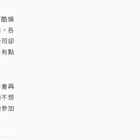
河酷娛
態，各
公司卻
是有點
不會再
她不想
她參加