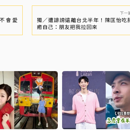
下一
不會愛
獨／遭誹謗遠離台北半年！陳匡怡吃
癒自己：朋友把我拉回來