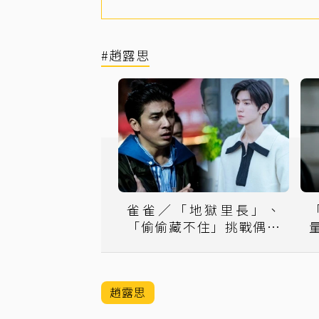
#趙露思
雀雀／「地獄里長」、
「偷偷藏不住」挑戰偶像
劇的接地新配方
趙露思