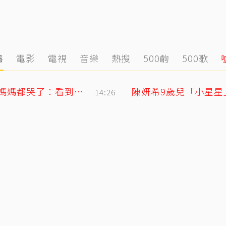
態
電影
電視
音樂
熱搜
500齣
500歌
王凱摯友Jeff談多年兄弟情 長太像連王媽媽都哭了：看到他想到兒子
陳妍希9歲兒「小星
14:26