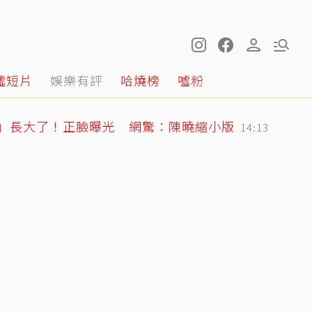
噓短片
娛樂有評
哈燒榜
噓粉
星」長大了！正臉曝光 網驚：陳曉縮小版
14:13