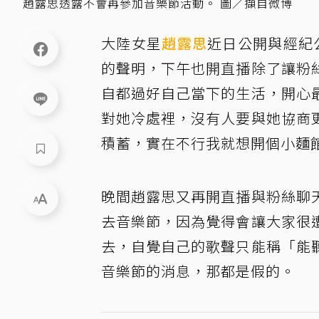
趙露思透露不會再參加音樂節活動。 圖／擷自微博
大陸女星
趙露思
近日公開與經紀
的聲明，下午也開直播除了讓粉
自都過好自己當下的生活，開心
對她冷處裡，沒有人要與她協商
積蓄，實在不行我就想開個小麵
晚間趙露思又再開直播與粉絲聊
去音樂節，因為覺得會讓大家很
去，自覺自己的歌聲只能稱「能
音樂節的消息，那都是假的。