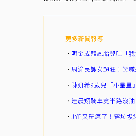
更多新聞報導
明金成龍鳳胎兒吐「我
周渝民護女超狂！笑喊
陳妍希9歲兒「小星星
連晨翔騎車竟半路沒油
JYP又玩瘋了！穿垃圾