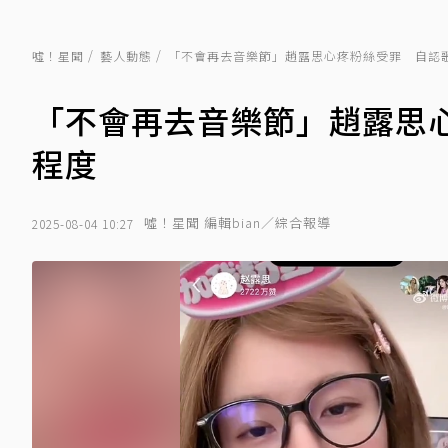
噓！星聞
藝人動態
「不會再去音樂節」趙露思心疼粉絲受罪 自認
「不會再去音樂節」趙露思
程度
噓！星聞 編輯bian／綜合報導
2025-08-04 10:27