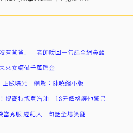
沒有爸爸」 老師暖回一句話全網鼻酸
未來女婿備千萬聘金
」正臉曝光 網驚：陳曉縮小版
！提寶特瓶買汽油 18元價格讓他驚呆
袋當秀服 經紀人一句話全場笑翻