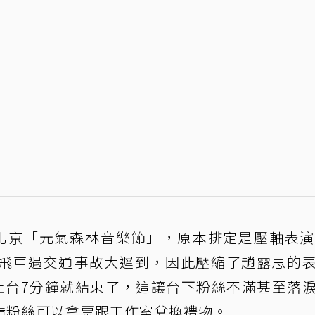
北京「元氣森林音樂節」，原本排定是壓軸表演
飛車遇交通事故大遲到，因此壓縮了趙露思的
上台7分鐘就結束了，這讓台下粉絲不滿甚至落
請粉絲可以拿票跟工作室兌換禮物。