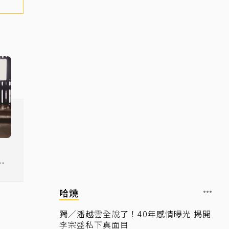
》
替
哈燒
獨／潘越雲全說了！40年感情曝光 揭開
李宗盛私下真面目