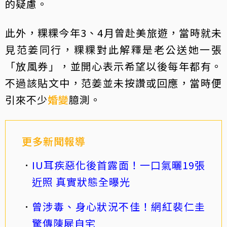
的疑慮。
此外，粿粿今年3、4月曾赴美旅遊，當時就未
見范姜同行，粿粿對此解釋是老公送她一張
「放風券」，並開心表示希望以後每年都有。
不過該貼文中，范姜並未按讚或回應，當時便
引來不少
婚變
臆測。
更多新聞報導
IU耳疾惡化後首露面！一口氣曬19張
近照 真實狀態全曝光
曾涉毒、身心狀況不佳！網紅裴仁圭
驚傳陳屍自宅