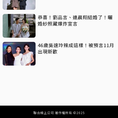
恭喜！劉品言、連晨翔結婚了！曬
婚紗照藏爆炸宣言
46歲吳速玲辣成這樣！被預言11月
出現新歡
聯合線上公司 著作權所有 ©2025