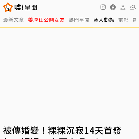
最新文章
姜厚任公開女友
熱門星聞
藝人動態
電影
電
被傳婚變！粿粿沉寂14天首發