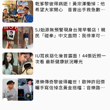
乾爹黎彼得病逝！黃宗澤慟悼：他
希望大家開心 昔曾出手救急數十
萬手術費
SJ始源無預警現身台灣早餐店！親
民「碰拳」中文直問：我停車可以
嗎？
IU耳疾惡化後首露面！44張近照一
次看 最新健康狀況曝光
港樂傳奇黎彼得離世！歌神許冠傑
曬手寫信悼念黃金搭檔：音樂路上
感恩有您