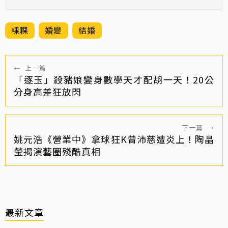
粿粿
婚變
結婚
←
上一篇
「逐玉」殺豬娘變身數學天才配胡一天！20公
分身高差狂放閃
下一篇
→
姚元浩《營業中》拿球狂K曾沛慈遭炎上！陶晶
瑩揭演藝圈殘酷真相
最新文章