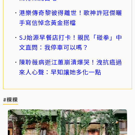
港樂傳奇黎彼得離世！歌神許冠傑曬
手寫信悼念黃金搭檔
SJ始源早餐店打卡！親民「碰拳」中
文直問：我停車可以嗎？
陳聆薇病逝江蕙崩潰爆哭！洩抗癌過
來人心聲：早知讓她多化一點
#粿粿