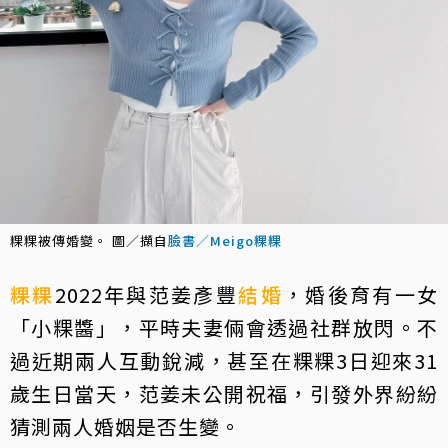
粿粿被傳婚變。 圖／擷自
臉書／Meigo粿粿
粿粿
2022年與范姜彥豐
結婚
，婚後育有一女
「小粿醬」，平時夫妻倆會透過社群放閃。不
過近期兩人互動銳減，甚至在粿粿3日迎來31
歲生日當天，范姜未公開祝福，引發外界紛紛
猜測兩人婚姻是否生變。