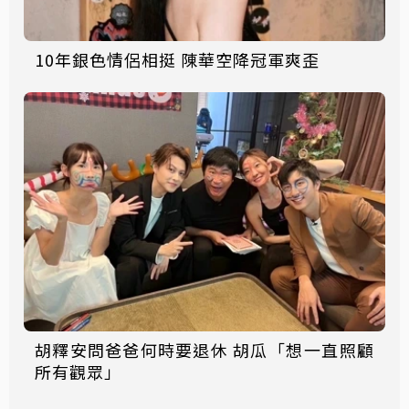
10年銀色情侶相挺 陳華空降冠軍爽歪
胡釋安問爸爸何時要退休 胡瓜「想一直照顧
所有觀眾」