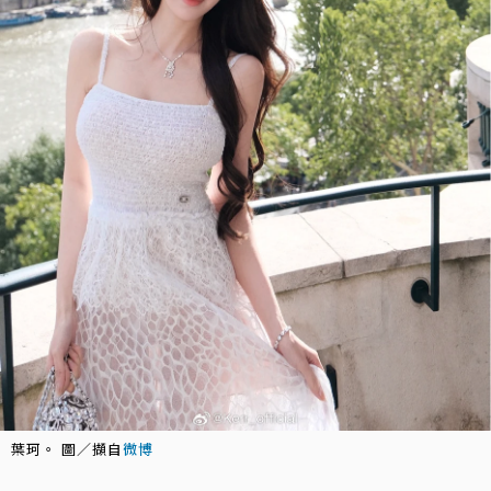
葉珂。 圖／擷自
微博