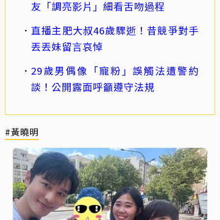
友「調亮影片」細看舌吻過程
直播主肥大叔46歲驟逝！昔競爭對手
丟丟妹留言哀悼
29歲男偶像「寵粉」誤觸法遭警約
談！公開露面呼籲遵守法規
#黃曉明