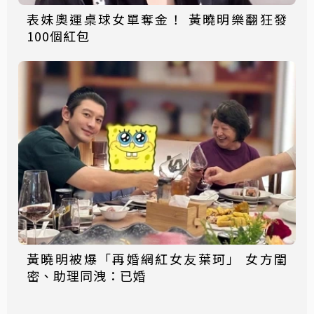
表妹奧運桌球女單奪金！ 黃曉明樂翻狂發
100個紅包
黃曉明被爆「再婚網紅女友葉珂」 女方閨
密、助理同洩：已婚