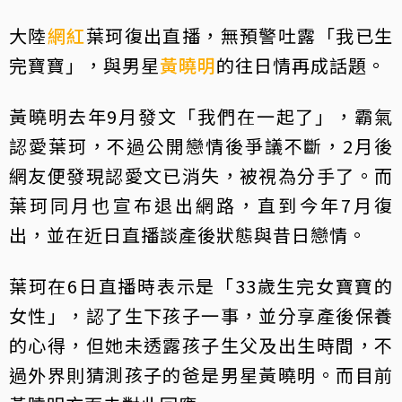
大陸
網紅
葉珂復出直播，無預警吐露「我已生
完寶寶」，與男星
黃曉明
的往日情再成話題。
黃曉明去年9月發文「我們在一起了」，霸氣
認愛葉珂，不過公開戀情後爭議不斷，2月後
網友便發現認愛文已消失，被視為分手了。而
葉珂同月也宣布退出網路，直到今年7月復
出，並在近日直播談產後狀態與昔日戀情。
葉珂在6日直播時表示是「33歲生完女寶寶的
女性」，認了生下孩子一事，並分享產後保養
的心得，但她未透露孩子生父及出生時間，不
過外界則猜測孩子的爸是男星黃曉明。而目前