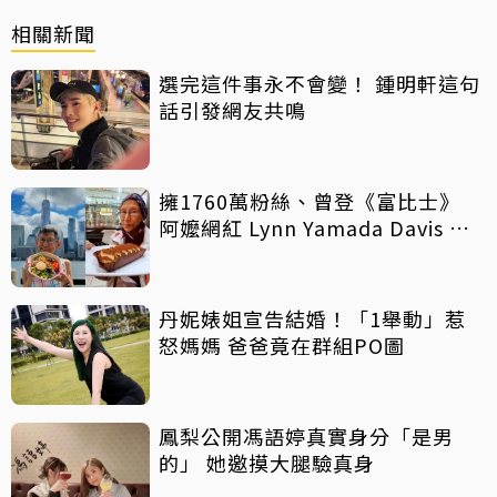
相關新聞
選完這件事永不會變！ 鍾明軒這句
話引發網友共鳴
擁1760萬粉絲、曾登《富比士》
阿嬤網紅 Lynn Yamada Davis 驚
傳病逝
丹妮婊姐宣告結婚！「1舉動」惹
怒媽媽 爸爸竟在群組PO圖
鳳梨公開馮語婷真實身分「是男
的」 她邀摸大腿驗真身