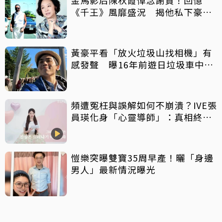
《千王》風靡盛況 揭他私下豪爽
給鉅額小費
黃豪平看「放火垃圾山找相機」有
感發聲 曝16年前遊日垃圾車中含
淚找御守
頻遭冤枉與誤解如何不崩潰？IVE張
員瑛化身「心靈導師」：真相終會
大白
愷樂突曝雙寶35周早產！曬「身邊
男人」最新情況曝光