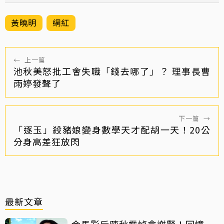
黃曉明
網紅
←
上一篇
池秋美怒批工會失職「錢去哪了」？ 理事長曹
雨婷發聲了
下一篇
→
「逐玉」殺豬娘變身數學天才配胡一天！20公
分身高差狂放閃
最新文章
金馬影后陳秋霞悼念謝賢！回憶