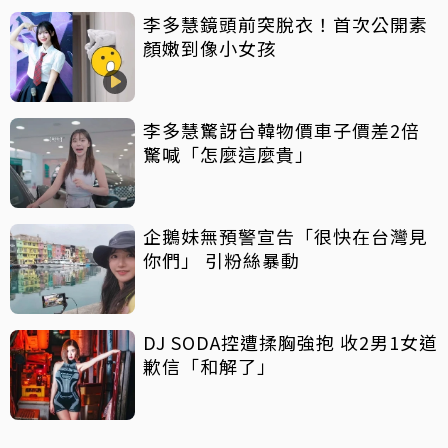
李多慧鏡頭前突脫衣！首次公開素
顏嫩到像小女孩
李多慧驚訝台韓物價車子價差2倍
驚喊「怎麼這麼貴」
企鵝妹無預警宣告「很快在台灣見
你們」 引粉絲暴動
DJ SODA控遭揉胸強抱 收2男1女道
歉信「和解了」