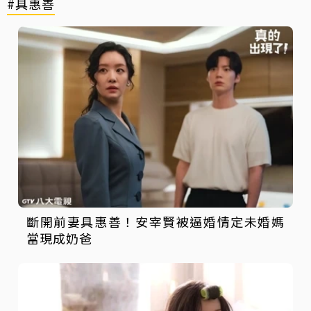
#具惠善
斷開前妻具惠善！安宰賢被逼婚情定未婚媽
當現成奶爸