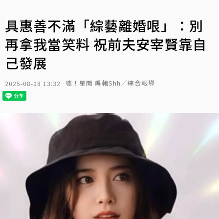
具惠善不滿「綜藝離婚哏」：別
再拿我當笑料 祝前夫安宰賢靠自
己發展
噓！星聞 編輯Shh／綜合報導
2025-08-08 13:32