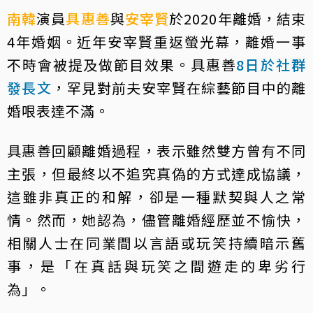
南韓
演員
具惠善
與
安宰賢
於2020年離婚，結束
4年婚姻。近年安宰賢重返螢光幕，離婚一事
不時會被提及做節目效果。具惠善
8日於社群
發長文
，罕見對前夫安宰賢在綜藝節目中的離
婚哏表達不滿。
具惠善回顧離婚過程，表示雖然雙方曾有不同
主張，但最終以不追究真偽的方式達成協議，
這雖非真正的和解，卻是一種默契與人之常
情。然而，她認為，儘管離婚經歷並不愉快，
相關人士在同業間以言語或玩笑持續暗示舊
事，是「在真話與玩笑之間遊走的卑劣行
為」。