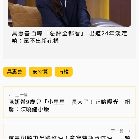
具惠善自曝「惡評全都看」 出道24年淡定
嗆：罵不出新花樣
具惠善
安宰賢
南韓
←
上一篇
陳妍希9歲兒「小星星」長大了！正臉曝光 網
驚：陳曉縮小版
下一篇
→
連晨翔騎車半路沒油！拿寶特瓶買汽油 一聽