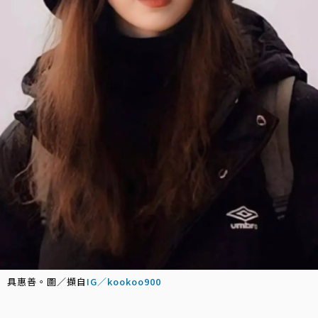
具惠善。圖／擷自
IG／kookoo900