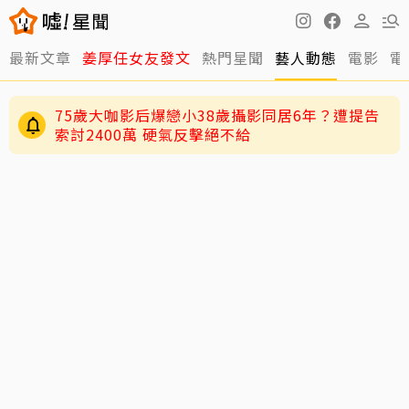
最新文章
姜厚任女友發文
熱門星聞
藝人動態
電影
電
75歲大咖影后爆戀小38歲攝影同居6年？遭提告
索討2400萬 硬氣反擊絕不給