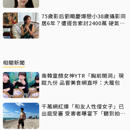
75歲影后劉曉慶爆戀小38歲攝影同
居6年？遭提告索討2400萬 硬氣反
擊絕不給
相關新聞
南韓童顏女神YTR「胸前開洞」現
蹤九份 品嘗美食網直呼：大籠包
千萬網紅爆「和友人性侵女子」已
出庭受審 受害者曝當下「聽到拍片
聲」