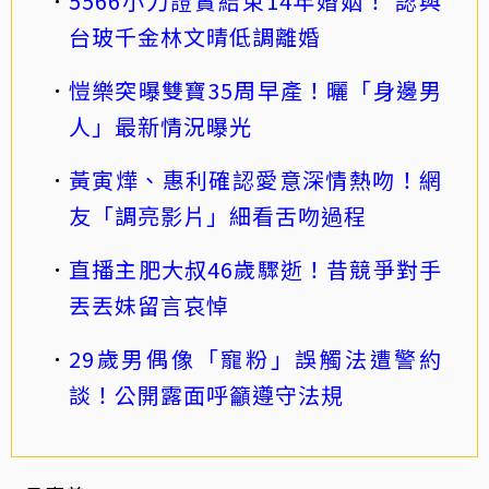
5566小刀證實結束14年婚姻！ 認與
台玻千金林文晴低調離婚
愷樂突曝雙寶35周早產！曬「身邊男
人」最新情況曝光
黃寅燁、惠利確認愛意深情熱吻！網
友「調亮影片」細看舌吻過程
直播主肥大叔46歲驟逝！昔競爭對手
丟丟妹留言哀悼
29歲男偶像「寵粉」誤觸法遭警約
談！公開露面呼籲遵守法規