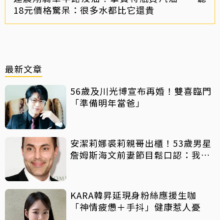
18元價格驚呆：很多水都比它還貴
最新文章
56歲及川光博宣布再婚！雙喜臨門
「準備明年當爸」
安潔莉娜裘莉親哥出櫃！53歲男星
詹姆斯海文前妻節目鬆口認：我是
同志
KARA韓昇延現身粉絲應援生咖
「神情疲憊＋手抖」健康惹人憂