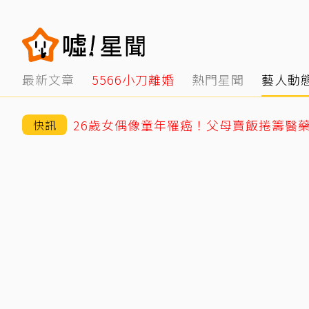
最新文章
5566小刀離婚
熱門星聞
藝人動
快訊