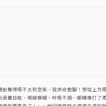
開始覺得吸不太到空氣⋯我拼命墊腳！想從上方
始頭暈目眩、視線模糊、呼吸不順⋯眼睛像打了
被擠到要窒息了！」。她回憶當時在意識不清的