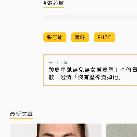
#張芯瑜
張芯瑜
南韓
RIIZE
←
上一篇
酸周星馳無兒無女惹眾怒！李修
歉 澄清「沒有壓榨賣掉他」
最新文章