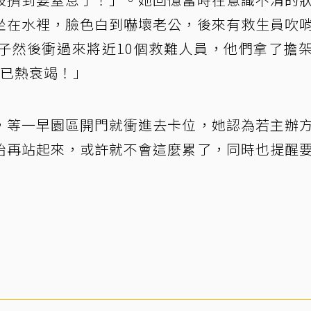
坐在水裡，臉色白到嚇壞老公，後來有救生員吹
子然後衝過來將近10個救難人員，他們拿了擔
我已熱衰竭！」
，等一早園區開門就衝進去卡位，她認為若主辦
始再站起來，或許就不會這麼累了，同時也提醒