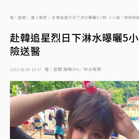
噓！星聞
藝人動態
赴韓追星烈日下淋水曝曬5小時 小小瑜「視線模
赴韓追星烈日下淋水曝曬5小
險送醫
噓！星聞 編輯Shh／綜合報導
2025-08-09 15:37