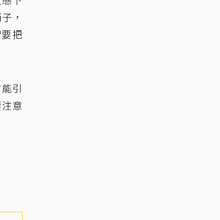
哨子，
架要把
方能引
要注意