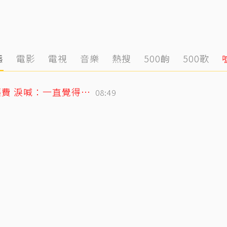
態
電影
電視
音樂
熱搜
500齣
500歌
26歲女偶像童年罹癌！父母賣飯捲籌醫藥費 淚喊：一直覺得都是我的錯
08:49