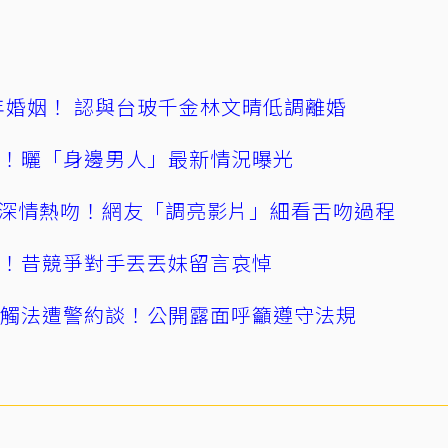
4年婚姻！ 認與台玻千金林文晴低調離婚
產！曬「身邊男人」最新情況曝光
深情熱吻！網友「調亮影片」細看舌吻過程
逝！昔競爭對手丟丟妹留言哀悼
誤觸法遭警約談！公開露面呼籲遵守法規