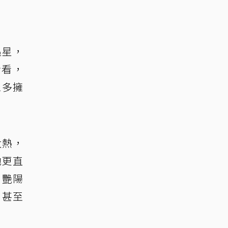
追星，
命看，
眾多擁
太熱，
她更直
日艷陽
，甚至