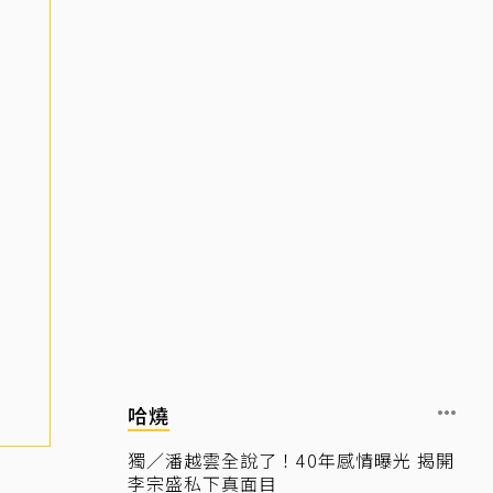
哈燒
獨／潘越雲全說了！40年感情曝光 揭開
李宗盛私下真面目