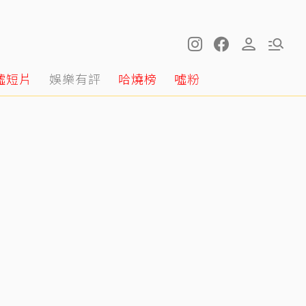
噓短片
娛樂有評
哈燒榜
噓粉