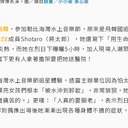
國看偶像表演。圖／擷自
臉書／小小瑜 張芯瑜
南韓
，參加勒比海灣水上音樂節，原來是飛韓國
IZE
成員Shotaro（將太郎），她還寫下「用生
炎熱，而她在烈日下曝曬5小時，加人現場人潮
當下更有人拿著擔架要把她送醫院！
海灣水上音樂節追星體驗，透露主辦單位因為怕
漂亮女孩們根本「被水沖到卸妝」，非常狼狽，
蠻痛苦的。」更嘆：「人真的要服老」，表示烈
撐到偶像出場後她漸漸出現各種身體不適的症狀