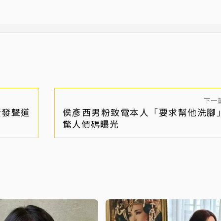
下一
賢發聲道
侯彥西男粉致電本人「要求幫他洗
驚人價碼曝光