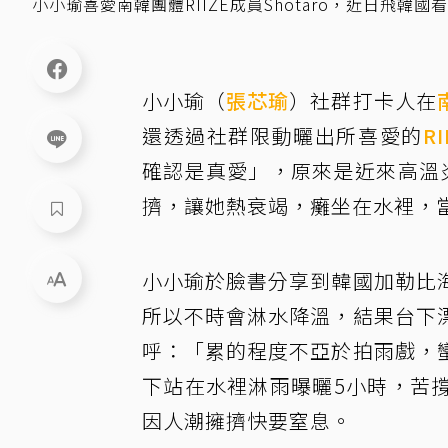
小小瑜喜愛南韓團體RIIZE成員Shotaro，近日飛韓
小小瑜（
張芯瑜
）社群打卡人在
還透過社群限動曬出所喜愛的
RI
確認是真愛」，原來是近來高溫
擠，讓她熱衰竭，癱坐在水裡，
小小瑜於臉書分享到韓國加勒比
所以不時會淋水降溫，結果台下
呼：「累的程度不亞於拍雨戲，
下站在水裡淋雨曝曬5小時，苦
因人潮擁擠快要窒息。