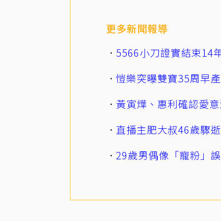
更多新聞報導
5566小刀證實結束1
愷樂突曝雙寶35周早
黃寅燁、惠利確認愛意
直播主肥大叔46歲驟
29歲男偶像「寵粉」