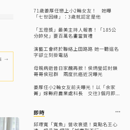
71歲姜厚任戀上小2輪女友！ 她曝
「七世因緣」：3歲就認定是他
「五燈獎」最美主持人報喜！「185公
分帥兒」要百萬名畫當賀禮
演藝工會終於聯絡上田路路 她一聽這名
字卻立刻掛電話
篇
→
腳」
母親病逝昔日家醜再掀！侯炳瑩認封鎖
哥哥侯冠群 兩度抗癌近況曝光
姜厚任小2輪女友前夫曝光！以「余家
菁」嫁縣府農業處科長 交往3個月即...
即時
邱瓈寬「寬魚」營收衰退！竟點名王心