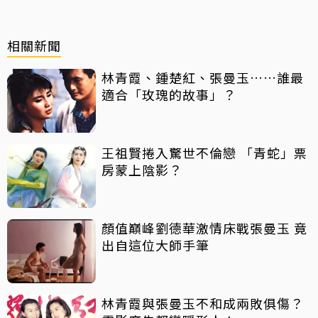
相關新聞
林青霞、鍾楚紅、張曼玉……誰最
適合「玫瑰的故事」？
王祖賢捲入驚世不倫戀 「青蛇」票
房蒙上陰影？
顏值巔峰劉德華激情床戰張曼玉 竟
出自這位大師手筆
林青霞與張曼玉不和成兩敗俱傷？