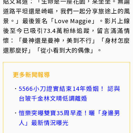
貼文寫道：「生命是一座花園，來坐坐。無論
道路平坦還是崎嶇，我們一起分享旅途上的風
景。」最後簽名「Love Maggie」。影片上線
後至今已吸引73.4萬粉絲追蹤，留言滿滿情
懷：「曼神還是曼神，美到不行」「身材怎麼
還那麼好」「從小看到大的偶像」。
更多新聞報導
5566小刀證實結束14年婚姻！ 認與
台玻千金林文晴低調離婚
愷樂突曝雙寶35周早產！曬「身邊男
人」最新情況曝光