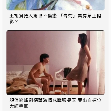
王祖賢捲入驚世不倫戀 「青蛇」票房蒙上陰
影？
顏值巔峰劉德華激情床戰張曼玉 竟出自這位
大師手筆