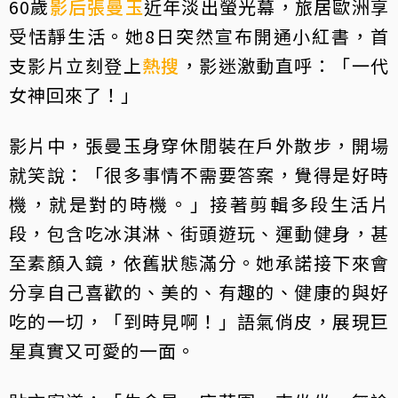
60歲
影后
張曼玉
近年淡出螢光幕，旅居歐洲享
受恬靜生活。她8日突然宣布開通小紅書，首
支影片立刻登上
熱搜
，影迷激動直呼：「一代
女神回來了！」
影片中，張曼玉身穿休閒裝在戶外散步，開場
就笑說：「很多事情不需要答案，覺得是好時
機，就是對的時機。」接著剪輯多段生活片
段，包含吃冰淇淋、街頭遊玩、運動健身，甚
至素顏入鏡，依舊狀態滿分。她承諾接下來會
分享自己喜歡的、美的、有趣的、健康的與好
吃的一切，「到時見啊！」語氣俏皮，展現巨
星真實又可愛的一面。