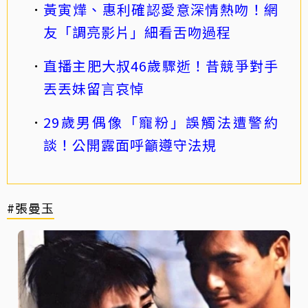
黃寅燁、惠利確認愛意深情熱吻！網
友「調亮影片」細看舌吻過程
直播主肥大叔46歲驟逝！昔競爭對手
丟丟妹留言哀悼
29歲男偶像「寵粉」誤觸法遭警約
談！公開露面呼籲遵守法規
#張曼玉