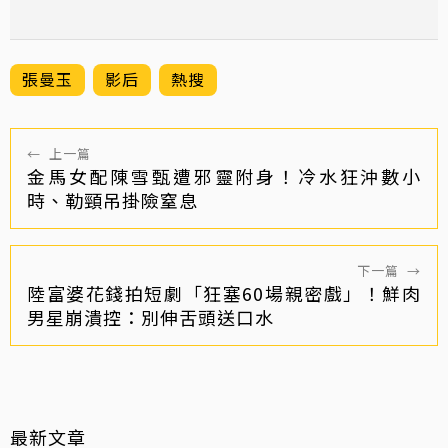
張曼玉
影后
熱搜
←
上一篇
金馬女配陳雪甄遭邪靈附身！冷水狂沖數小
時、勒頸吊掛險窒息
下一篇
→
陸富婆花錢拍短劇「狂塞60場親密戲」！鮮肉
男星崩潰控：別伸舌頭送口水
最新文章