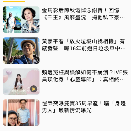
金馬影后陳秋霞悼念謝賢！回憶
《千王》風靡盛況 揭他私下豪爽
給鉅額小費
黃豪平看「放火垃圾山找相機」有
感發聲 曝16年前遊日垃圾車中含
淚找御守
頻遭冤枉與誤解如何不崩潰？IVE張
員瑛化身「心靈導師」：真相終會
大白
愷樂突曝雙寶35周早產！曬「身邊
男人」最新情況曝光