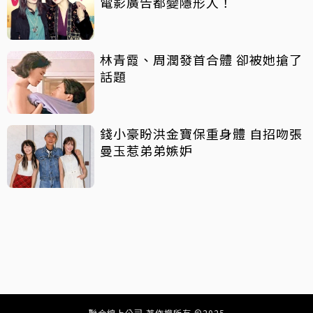
電影廣告都變隱形人！
林青霞、周潤發首合體 卻被她搶了
話題
錢小豪盼洪金寶保重身體 自招吻張
曼玉惹弟弟嫉妒
聯合線上公司 著作權所有 ©2025