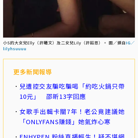
小S的大女兒Elly（許曦文）及二女兒Lily（許韶恩）。 圖／擷自
IG／
lilyhsuuuu
更多新聞報導
兒遭控交友騙吃騙喝「約吃火鍋只帶
10元」 邵昕13字回應
女歌手出輯卡關7年！老公竟建議她
「ONLYFANS賺錢」她氣炸心寒
ENHYPEN 粉絲直播輕生！疑不堪網