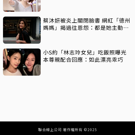
蔡沐妍被炎上關閉臉書 網紅「德州
媽媽」揭過往恩怨：都是她主動攻
擊
小S約「林志玲女兒」吃飯照曝光
本尊親配合回應：如此漂亮乖巧
聯合線上公司 著作權所有 ©2025