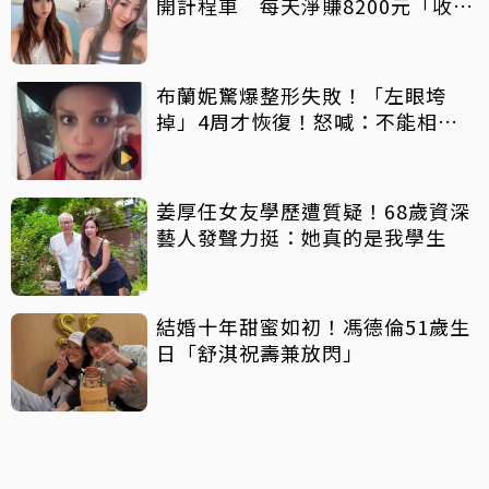
開計程車 每天淨賺8200元「收入
反而更穩定」
布蘭妮驚爆整形失敗！「左眼垮
掉」4周才恢復！怒喊：不能相信
任何人
姜厚任女友學歷遭質疑！68歲資深
藝人發聲力挺：她真的是我學生
結婚十年甜蜜如初！馮德倫51歲生
日「舒淇祝壽兼放閃」