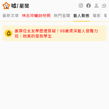
最新文章
林志玲曬帥兒照
熱門星聞
藝人動態
電影
電
姜厚任女友學歷遭質疑！68歲資深藝人發聲力
挺：她真的是我學生
周杰倫太敢講！劉畊宏登「披荊斬棘2026」求指
點 竟被勸「露肌肉就好」