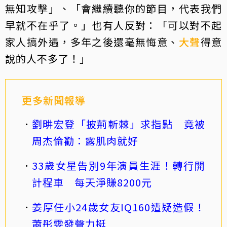
無知攻擊」、「會繼續聽你的節目，代表我們
早就不在乎了。」也有人反對：「可以對不起
家人搞外遇，多年之後還毫無悔意、
大聲
得意
說的人不多了！」
更多新聞報導
劉畊宏登「披荊斬棘」求指點 竟被
周杰倫勸：露肌肉就好
33歲女星告別9年演員生涯！轉行開
計程車 每天淨賺8200元
姜厚任小24歲女友IQ160遭疑造假！
蕭彤雯發聲力挺