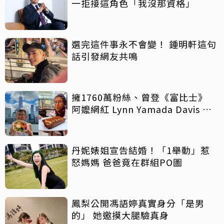
一拒接這角色「我沒那資格」
選完這件事永不會變！ 鍾明軒這句
話引發網友共鳴
擁1760萬粉絲、曾登《富比士》
阿嬤網紅 Lynn Yamada Davis 驚
傳病逝
丹妮婊姐宣告結婚！「1舉動」惹
怒媽媽 爸爸竟在群組PO圖
鳳梨公開馮語婷真實身分「是男
的」 她邀摸大腿驗真身