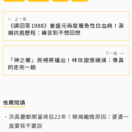
←
上一篇
《請回答1988》崔盛元兩度罹急性白血病！淚
揭抗癌歷程：痛苦到不想回想
下一篇
→
「神之鄉」民視將播出！林玟誼憶繞境：像真
的走完一趟
推薦閱讀
洪真慶斷開富商尪22年！親揭離婚原因：婆婆一
直要我不要說