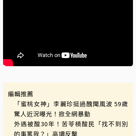
編輯推薦
「蜜桃女神」李麗珍挺過醜聞風波 59歲
驚人近況曝光！掀全網暴動
外遇被酸30年！苦苓槓酸民「找不到別
的事罵我？」高調反擊