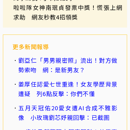
啦啦隊女神南珉貞發票中獎！慌張上網
求助 網友秒教4招領獎
更多新聞報導
劉亞仁「男男親密照」流出！對方做
勢索吻 網：是新男友？
姜厚任認愛七世重逢！女友學歷背景
遭疑 列6點反擊：你們不懂
五月天冠佑20愛女遭AI合成不雅影
像 小玫瑰劉芯妤親回擊：已截圖