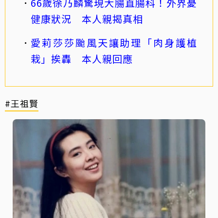
66歲徐乃麟驚現大腸直腸科！外界憂
健康狀況 本人親揭真相
愛莉莎莎颱風天讓助理「肉身護植
栽」挨轟 本人親回應
#王祖賢