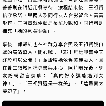
薔薔則在附近用餐等待。療程結束後，王祖賢
信守承諾，與兩人及同行友人合影留念。薔薔
形容，王祖賢就像鄰居長輩般親和，同行者則
補充「她的氣場很強」。
事後，郭靜純也在社群分享合照及王祖賢脫口
罩的高清照片，開心喊：「耶！無比興奮今天
終於可以公開！」並讚嘆她依舊美麗動人，且
在養生領域同樣專業與用心。照片曝光後，網
友紛紛留言羨慕：「真的好幸運能遇到女
神！」、「王祖賢還是一樣美」、「這畫面太
夢幻了」。