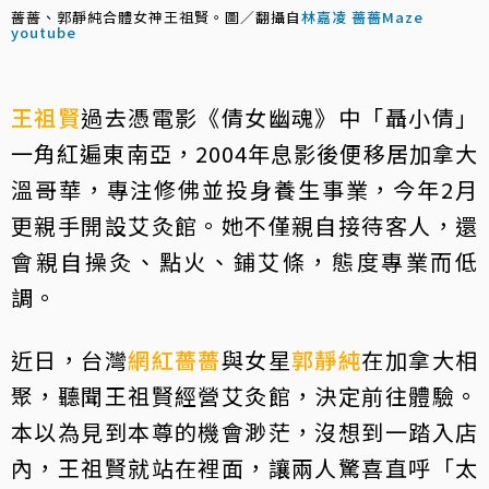
薔薔、郭靜純合體女神王祖賢。圖／翻攝自
林嘉凌 薔薔Maze
youtube
王祖賢
過去憑電影《倩女幽魂》中「聶小倩」
一角紅遍東南亞，2004年息影後便移居加拿大
溫哥華，專注修佛並投身養生事業，今年2月
更親手開設艾灸館。她不僅親自接待客人，還
會親自操灸、點火、鋪艾條，態度專業而低
調。
近日，台灣
網紅
薔薔
與女星
郭靜純
在加拿大相
聚，聽聞王祖賢經營艾灸館，決定前往體驗。
本以為見到本尊的機會渺茫，沒想到一踏入店
內，王祖賢就站在裡面，讓兩人驚喜直呼「太