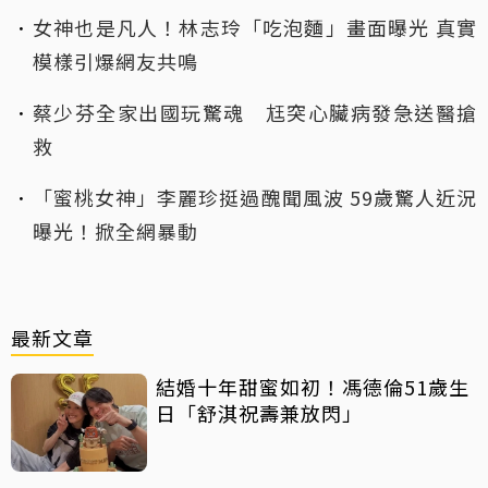
女神也是凡人！林志玲「吃泡麵」畫面曝光 真實
模樣引爆網友共鳴
蔡少芬全家出國玩驚魂 尪突心臟病發急送醫搶
救
「蜜桃女神」李麗珍挺過醜聞風波 59歲驚人近況
曝光！掀全網暴動
最新文章
結婚十年甜蜜如初！馮德倫51歲生
日「舒淇祝壽兼放閃」