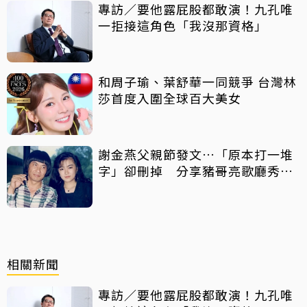
專訪／要他露屁股都敢演！九孔唯
一拒接這角色「我沒那資格」
和周子瑜、葉舒華一同競爭 台灣林
莎首度入圍全球百大美女
謝金燕父親節發文…「原本打一堆
字」卻刪掉 分享豬哥亮歌廳秀歌
曲懷念
相關新聞
專訪／要他露屁股都敢演！九孔唯