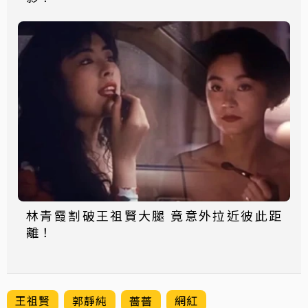
林青霞割破王祖賢大腿 竟意外拉近彼此距
離！
王祖賢
郭靜純
薔薔
網紅