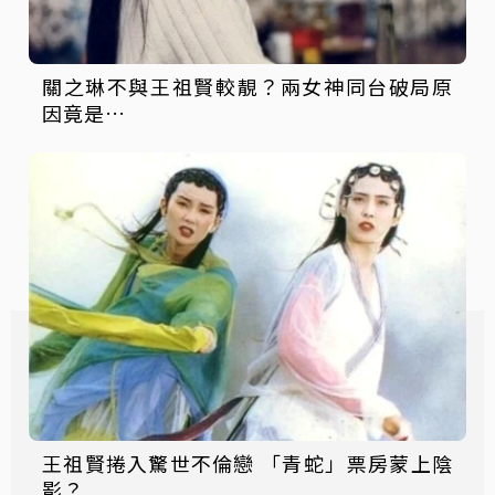
關之琳不與王祖賢較靚？兩女神同台破局原
因竟是…
王祖賢捲入驚世不倫戀 「青蛇」票房蒙上陰
影？