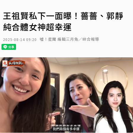
王祖賢私下一面曝！薔薔、郭靜
純合體女神超幸運
噓！星聞 編輯三月兔／綜合報導
2025-08-14 09:20