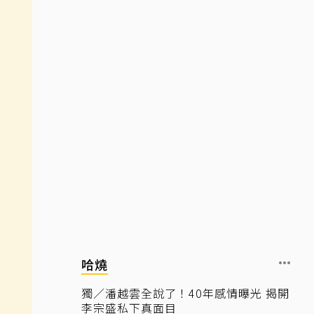
哈燒
獨／潘越雲全說了！40年感情曝光 揭開
李宗盛私下真面目