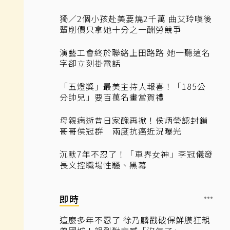
獨／2個小孩赴美要燒2千萬 曲艾玲嘆後
輩削價只拿她十分之一酬勞競爭
演藝工會終於聯絡上田路路 她一聽這名
字卻立刻掛電話
「五燈獎」最美主持人報喜！「185公
分帥兒」要百萬名畫當賀禮
母親病逝昔日家醜再掀！侯炳瑩認封鎖
哥哥侯冠群 兩度抗癌近況曝光
沉默7年不忍了！「車界女神」李冠儀發
長文控職場性騷、黑幕
即時
這麼多年不忍了 徐乃麟戳破保鮮膜狂親