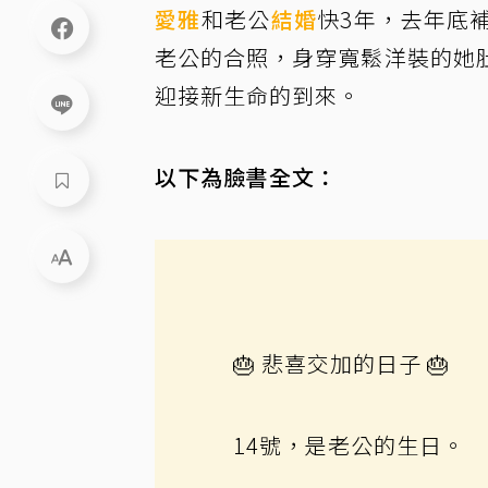
愛雅
和老公
結婚
快3年，去年底
老公的合照，身穿寬鬆洋裝的她
迎接新生命的到來。
以下為臉書全文：
🎂 悲喜交加的日子 🎂
14號，是老公的生日。