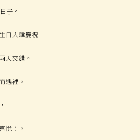
的日子。
生日大肆慶祝——
兩天交錯。
而遇裡。
，
喜悅：。