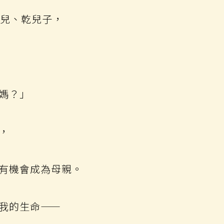
女兒、乾兒子，
媽？」
，
有機會成為母親。
我的生命——