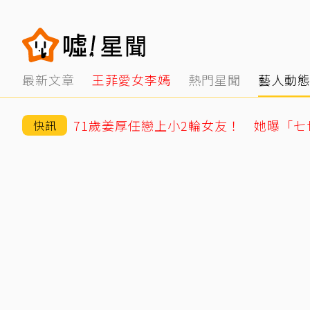
最新文章
王菲愛女李嫣
熱門星聞
藝人動
快訊