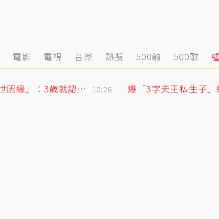
態
電影
電視
音樂
熱搜
500齣
500歌
71歲姜厚任戀上小2輪女友！ 她曝「七世因緣」：3歲就認定是他
爆「3字天王私生子」
10:26