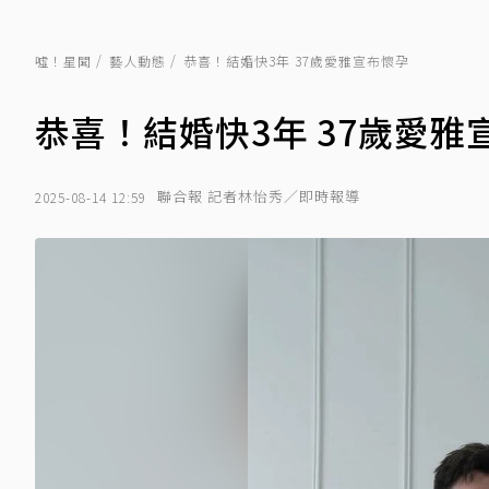
噓！星聞
藝人動態
恭喜！結婚快3年 37歲愛雅宣布懷孕
恭喜！結婚快3年 37歲愛雅
聯合報 記者林怡秀／即時報導
2025-08-14 12:59