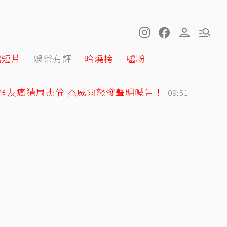
噓短片
娛樂有評
哈燒榜
噓粉
網友瘋猜周杰倫 杰威爾怒發聲明喊告！
09:51