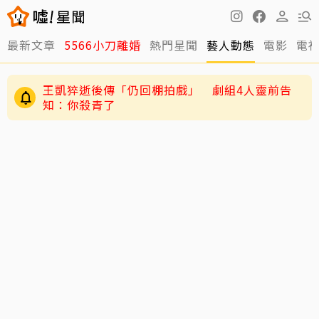
最新文章
5566小刀離婚
熱門星聞
藝人動態
電影
電
王凱猝逝後傳「仍回棚拍戲」 劇組4人靈前告
知：你殺青了