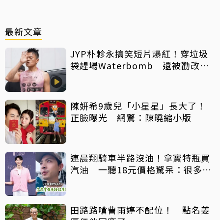
最新文章
JYP朴軫永搞笑短片爆紅！穿垃圾
袋趕場Waterbomb 還被勸改名
「JPG」
陳妍希9歲兒「小星星」長大了！
正臉曝光 網驚：陳曉縮小版
連晨翔騎車半路沒油！拿寶特瓶買
汽油 一聽18元價格驚呆：很多水
都比它還貴
田路路嗆曹雨婷不配位！ 點名姜