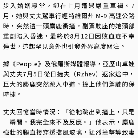
步入婚姻殿堂，卻在上月遭遇嚴重車禍。7
月，她與丈夫駕車行經特維爾州 M‑9 高速公路
時，突然遭一頭麋鹿衝撞，副駕駛座的她頭部
重創陷入昏迷，最終於8月12日因敗血症不幸
過世，這起罕見意外也引發外界高度關注。
據《People》及俄羅斯媒體報導，亞歷山卓娃
與丈夫7月5日從日捷夫（Rzhev）返家途中，
巨大的麋鹿突然跳入車道，撞上他們駕駛的保
時捷。
丈夫回憶當時情況：「從牠跳出到撞上，只是
一瞬間，我完全來不及反應。」他表示，麋鹿
強壯的腿直接穿透擋風玻璃，猛烈撞擊導致妻