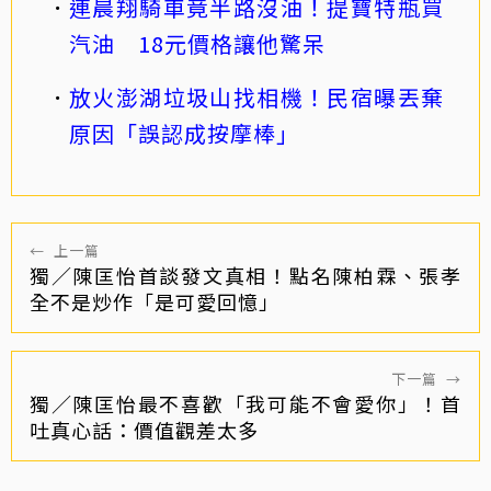
連晨翔騎車竟半路沒油！提寶特瓶買
汽油 18元價格讓他驚呆
放火澎湖垃圾山找相機！民宿曝丟棄
原因「誤認成按摩棒」
←
上一篇
獨／陳匡怡首談發文真相！點名陳柏霖、張孝
全不是炒作「是可愛回憶」
下一篇
→
獨／陳匡怡最不喜歡「我可能不會愛你」！首
吐真心話：價值觀差太多