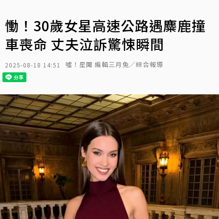
慟！30歲女星高速公路遇麋鹿撞
車喪命 丈夫泣訴驚悚瞬間
噓！星聞 編輯三月兔／綜合報導
2025-08-18 14:51