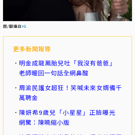
圖/翻攝自
IG
更多新聞報導
明金成龍鳳胎兒吐「我沒有爸爸」
老師暖回一句話全網鼻酸
周渝民護女超狂！笑喊未來女婿備千
萬聘金
陳妍希9歲兒「小星星」正臉曝光
網驚：陳曉縮小版