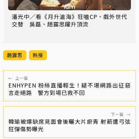
潘光中／看《月升滄海》狂嗑CP、戲外世代
交替 吳磊、趙露思躍升頂流
趙露思
熱搜
←
上一篇
ENHYPEN 粉絲直播輕生！疑不堪網路出征惡
言走絕路 警方到場已救不回
下一篇
→
韓瑜被爆缺席見面會後曬大片瘀青 射箭遭弓弦
狂彈傷勢曝光