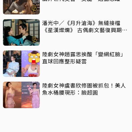
頂流
潘光中／《月升滄海》無縫接檔
《星漢燦爛》 古偶劇文藝復興期來
到？
陸劇女神趙露思挨酸「變網紅臉」
直球回應整形疑雲
陸劇女神虞書欣修圖被抓包！美人
魚水桶腰現形：臉超圓