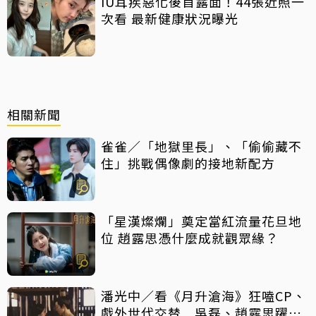
IU耳疾惡化後首露面！44張近照一
次看 最新健康狀況曝光
相關新聞
雀雀／「地獄里長」、「偷偷藏不
住」挑戰偶像劇的接地新配方
「星漢燦爛」奠定當紅流量花旦地
位 趙露思憑什麼成就觀眾緣？
潘光中／看《月升滄海》狂嗑CP、
戲外世代交替 吳磊、趙露思躍升