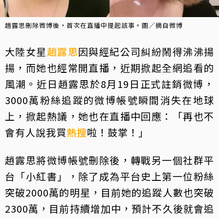
趙露思刪除微博後，首次在直播中提起該事。圖／摘自微博
大陸女星
趙露思
因與經紀公司糾紛鬧得沸沸揚
揚，而她也經常開直播，近期掀起全網追看的
風潮。近日趙露思於8月19日正式註銷微博，
3000萬粉絲追蹤的微博帳號瞬間消失在地球
上，掀起熱議，她也在直播中回應：「再也不
會有人說我買
熱搜
啦！鼓掌！」
趙露思將微博帳號刪除後，轉戰另一個社群平
台「小紅書」，除了成為平台史上第一位粉絲
突破2000萬的明星，目前她的追蹤人數也突破
2300萬，目前持續增加中，預計不久後就會追