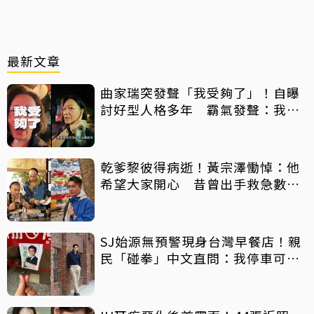
最新文章
曲家瑞突發聲「我受夠了」！自曝
討好型人格多年 霸氣發聲：我也
會生氣
乾爹黎彼得病逝！黃宗澤慟悼：他
希望大家開心 昔曾出手救急數十
萬手術費
SJ始源無預警現身台灣早餐店！親
民「碰拳」中文直問：我停車可以
嗎？