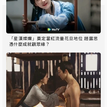
「星漢燦爛」奠定當紅流量花旦地位 趙露思
憑什麼成就觀眾緣？