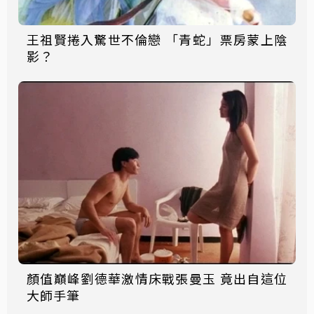
王祖賢捲入驚世不倫戀 「青蛇」票房蒙上陰
影？
顏值巔峰劉德華激情床戰張曼玉 竟出自這位
大師手筆