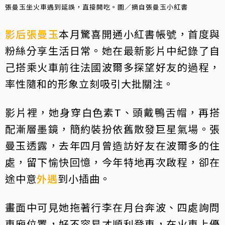
張曼玉坐火車遇到延誤，直接開吃。圖／摘自張曼玉小紅書
影后
張曼玉
本月驚喜開通小紅書帳號，首度與
粉絲分享生活日常。她在最新影片中紀錄了自
己搭乘火車前往法國波爾多探望好友的過程，
率性隨和的形象立刻吸引大批關注。
影片裡，她身穿白色素T、頭戴鴨舌帽，再搭
配漸層墨鏡，簡約裝扮依舊散發巨星氣場。張
曼玉透露，去年四月曾造訪好友在波爾多的住
處，留下愉快回憶，今年特地再次啟程，卻在
途中意
外遇
到小插曲。
畫面中可見她拖著行李在月台奔波、四處詢問
車廂位置，好不容易才順利登車，在火車上優