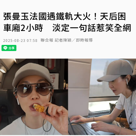
張曼玉法國遇鐵軌大火！天后困
車廂2小時 淡定一句話惹笑全網
聯合報 記者陳穎／即時報導
2025-08-23 07:58