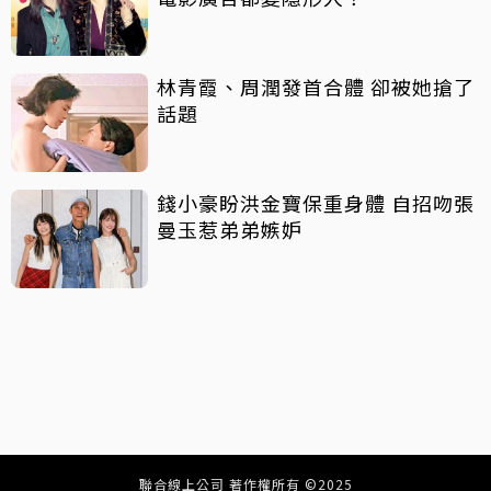
林青霞、周潤發首合體 卻被她搶了
話題
錢小豪盼洪金寶保重身體 自招吻張
曼玉惹弟弟嫉妒
聯合線上公司 著作權所有 ©2025