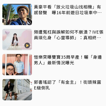
黃豪平看「放火垃圾山找相機」有
感發聲 曝16年前遊日垃圾車中含
淚找御守
頻遭冤枉與誤解如何不崩潰？IVE張
員瑛化身「心靈導師」：真相終會
大白
愷樂突曝雙寶35周早產！曬「身邊
男人」最新情況曝光
郭書瑤認了「有金主」！街頭辣露
E級側乳