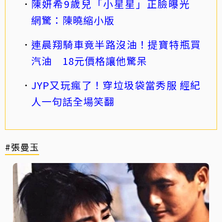
陳妍希9歲兒「小星星」正臉曝光
網驚：陳曉縮小版
連晨翔騎車竟半路沒油！提寶特瓶買
汽油 18元價格讓他驚呆
JYP又玩瘋了！穿垃圾袋當秀服 經紀
人一句話全場笑翻
#張曼玉