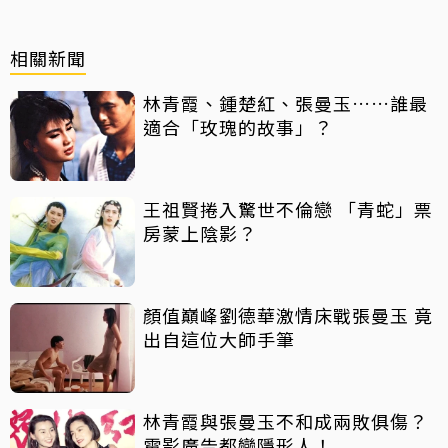
相關新聞
林青霞、鍾楚紅、張曼玉……誰最
適合「玫瑰的故事」？
王祖賢捲入驚世不倫戀 「青蛇」票
房蒙上陰影？
顏值巔峰劉德華激情床戰張曼玉 竟
出自這位大師手筆
林青霞與張曼玉不和成兩敗俱傷？
電影廣告都變隱形人！