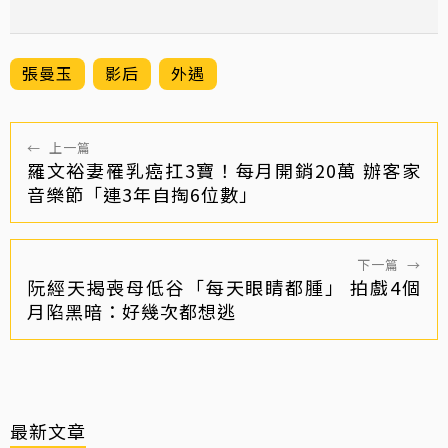
張曼玉
影后
外遇
←
上一篇
羅文裕妻罹乳癌扛3寶！每月開銷20萬 辦客家
音樂節「連3年自掏6位數」
下一篇
→
阮經天揭喪母低谷「每天眼睛都腫」 拍戲4個
月陷黑暗：好幾次都想逃
最新文章