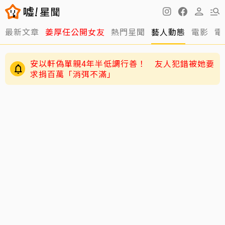
最新文章
姜厚任公開女友
熱門星聞
藝人動態
電影
電
安以軒偽單親4年半低調行善！ 友人犯錯被她要
求捐百萬「消弭不滿」