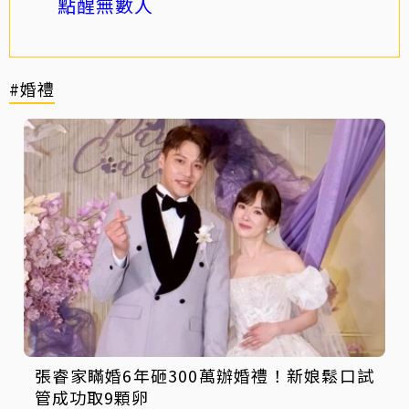
點醒無數人
#婚禮
張睿家瞞婚6年砸300萬辦婚禮！新娘鬆口試
管成功取9顆卵