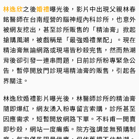
林逸欣
之後
婚禮
曝光後，影片中出現父親林春
銘醫師在台南經營的腦神經內科診所，也意外
被網友挖出，甚至診所販售的「精油膏」掀起
搶購風潮，被戲稱是「最強婚禮業配」。現在
精油膏無論網路或現場皆秒殺完售，然而熱潮
背後卻引發一連串問題，日前診所粉專緊急公
告，暫停開放門診現場精油膏的販售，引起各
界關注。
林逸欣婚禮影片曝光後，林醫師診所的精油膏
隨即爆紅，網友湧入粉專留言索購，診所甚至
因應需求，短暫開放網路下單。不料甫一開賣
即秒殺，網站一度癱瘓。院方強調並無預購制