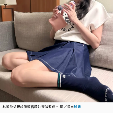
林逸欣父親診所販售精油膏喊暫停。 圖／擷自
臉書