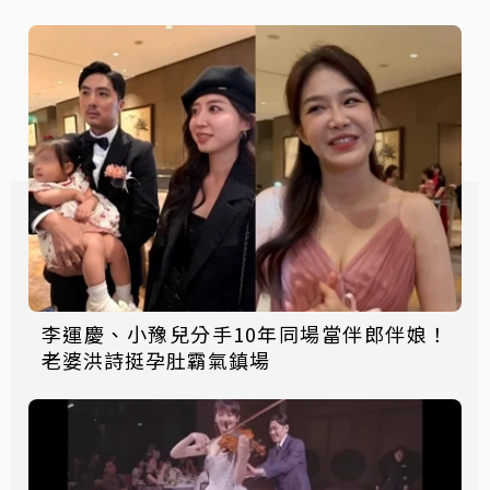
李運慶、小豫兒分手10年同場當伴郎伴娘！
老婆洪詩挺孕肚霸氣鎮場