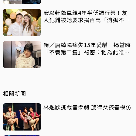
安以軒偽單親4年半低調行善！友
人犯錯被她要求捐百萬「消弭不
滿」
獨／唐綺陽痛失15年愛貓 揭當時
「不養第二隻」祕密：牠為此唯一
一次咬我
相關新聞
林逸欣挑戰音樂劇 旋律女孩善模仿