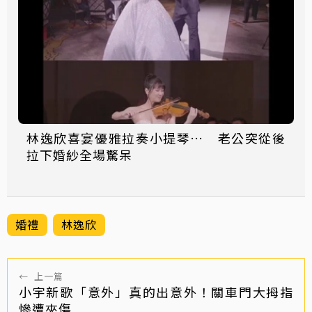
林逸欣喜宴優雅拉奏小提琴… 老公突從後
拉下婚紗全場驚呆
婚禮
林逸欣
←
上一篇
小宇新歌「意外」真的出意外！關車門大拇指
慘遭夾傷