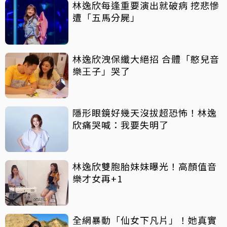
林逸欣每逢重要演出就破病 挖悲慘
遭「五馬分屍」
林逸欣洩保纖大絕招 合體「憨兒音
樂王子」哭了
隱形眼鏡好幾天沒拔超恐怖！林逸
欣痛哭喊：我要失明了
林逸欣雙胞胎妹妹曝光！高顏值音
樂才女再+1
全網暴動「仙女下凡片」！她真實