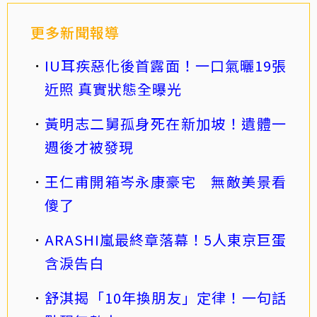
更多新聞報導
IU耳疾惡化後首露面！一口氣曬19張
近照 真實狀態全曝光
黃明志二舅孤身死在新加坡！遺體一
週後才被發現
王仁甫開箱岑永康豪宅 無敵美景看
傻了
ARASHI嵐最終章落幕！5人東京巨蛋
含淚告白
舒淇揭「10年換朋友」定律！一句話