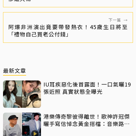
下一篇
→
阿爆非洲演出竟要帶發熱衣！45歲生日將至
「禮物自己買老公付錢」
最新文章
IU耳疾惡化後首露面！一口氣曬19
張近照 真實狀態全曝光
港樂傳奇黎彼得離世！歌神許冠傑
曬手寫信悼念黃金搭檔：音樂路上
感恩有您