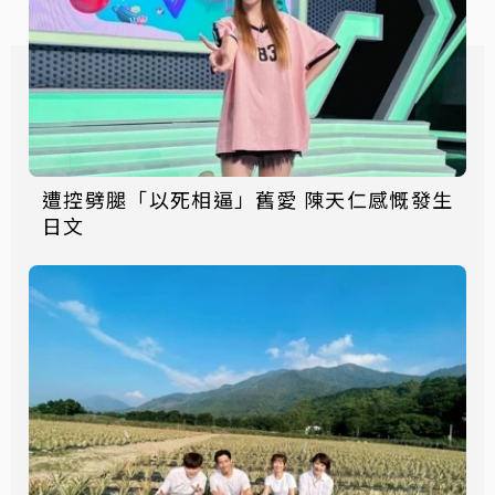
遭控劈腿「以死相逼」舊愛 陳天仁感慨發生
日文