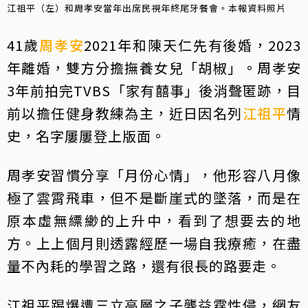
江祖平（左）和周孝安當年出席民視年終尾牙餐會。本報資料照片
41歲
周孝安
2021年和陳天仁先有後婚，2023
年離婚，雙方分擔撫養女兒「胡椒」。周孝安
3年前拍完TVBS「家有囍事」後消聲匿跡，目
前以擔任健身教練為主，近日因名列
江祖平
情
史，名字屢屢登上版面。
周孝安習慣分享「月份心情」，他形容八月像
極了雲霄飛車，但不是斷崖式的墜落，而是在
原本虛無縹緲的上升中，看到了想要去的地
方。上上個月則透露經歷一場自我療癒，在盡
量不內耗的學習之路，還有很長的路要走。
江祖平踢爆遭三立高層之子龔益霆性侵，網友