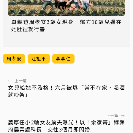
單親爸周孝安3歲女現身 郁方16歲兒還在
她肚裡就行善
周孝安
江祖平
李李仁
←
上一篇
女兒給她不及格！六月被爆「常不在家、喝酒
就吵架」
下一篇
→
姜厚任小2輪女友前夫曝光！以「余家菁」嫁縣
府農業處科長 交往3個月即閃婚