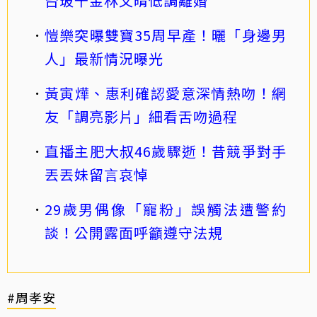
台玻千金林文晴低調離婚
愷樂突曝雙寶35周早產！曬「身邊男
人」最新情況曝光
黃寅燁、惠利確認愛意深情熱吻！網
友「調亮影片」細看舌吻過程
直播主肥大叔46歲驟逝！昔競爭對手
丟丟妹留言哀悼
29歲男偶像「寵粉」誤觸法遭警約
談！公開露面呼籲遵守法規
#周孝安