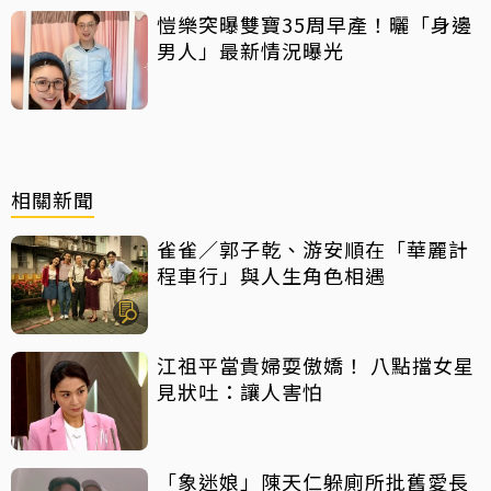
愷樂突曝雙寶35周早產！曬「身邊
男人」最新情況曝光
相關新聞
雀雀／郭子乾、游安順在「華麗計
程車行」與人生角色相遇
江祖平當貴婦耍傲嬌！ 八點擋女星
見狀吐：讓人害怕
「象迷娘」陳天仁躲廁所批舊愛長