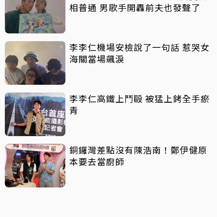
相普通 男歌手開轟前夫也發聲了
李李仁機場安檢說了一句話 惹哭女
海關當場飆淚
李李仁高鐵上鬥毆 被猛上銬全手瘀
青
銅鑼灣差點沒有陳浩南！鄭伊健原
本要去當廚師