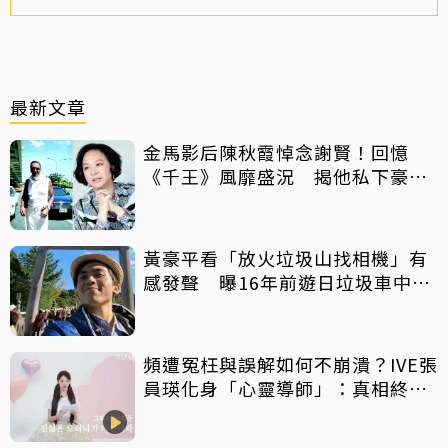
最新文章
金馬影后陳秋霞悼念謝賢！回憶
《千王》風靡盛況 揭他私下豪爽
給鉅額小費
黃豪平看「放火垃圾山找相機」有
感發聲 曝16年前遊日垃圾車中含
淚找御守
頻遭冤枉與誤解如何不崩潰？IVE張
員瑛化身「心靈導師」：真相終會
大白