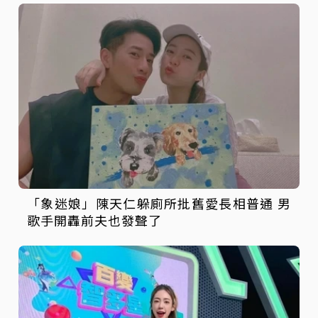
「象迷娘」陳天仁躲廁所批舊愛長相普通 男
歌手開轟前夫也發聲了