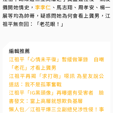
攤開她情史，
李李仁
、馬志翔、周孝安、楊一
展等均為帥哥，疑惑問她為何會看上龔男，江
祖平無奈回：「老花眼！」
編輯推薦
江祖平「心情未平復」暫緩做筆錄 自嘲
「老花」才看上龔男
江祖平再揭「求打砲」噁訊 為星友說公
道話：我不是孤軍奮戰
江祖平「IG黑頭像」再曝還有受害者 臉
書發文：當上高層就想欺負基層
懶人包／江祖平爆三立副總兒涉性侵！事