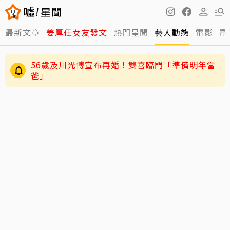
最新文章
姜厚任女友發文
熱門星聞
藝人動態
電影
電
56歲及川光博宣布再婚！雙喜臨門「準備明年當
爸」