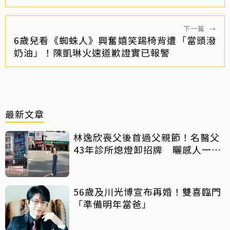
下一篇
→
6歲兒看《蜘蛛人》興奮嬉笑踢椅背遭「當頭潑
奶油」！陳凱琳火速道歉證實已報警
最新文章
林逸欣喪父後首過父親節！名醫父
43年診所熄燈卸招牌 曬感人一
幕：好產品依舊可以傳承
56歲及川光博宣布再婚！雙喜臨門
「準備明年當爸」