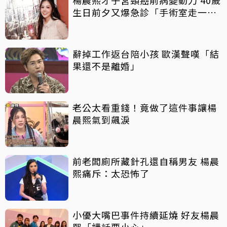
楊晨熙才子宮頸癌前病變動刀 40歲
生日前夕又爆急診「手術室走一
遭」
辭掉工作返台陪小孩 歐漢聲嘆「結
果還不是離婚」
老公太看重錢！竟做了這件事讓楊
晨熙氣到飆淚
前老闆廁所藏針孔還自稱男友 楊晨
熙痛斥：太恐怖了
小優大嘴巴事件持續延燒 好友楊晨