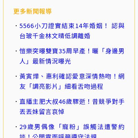
更多新聞報導
5566小刀證實結束14年婚姻！ 認與
台玻千金林文晴低調離婚
愷樂突曝雙寶35周早產！曬「身邊男
人」最新情況曝光
黃寅燁、惠利確認愛意深情熱吻！網
友「調亮影片」細看舌吻過程
直播主肥大叔46歲驟逝！昔競爭對手
丟丟妹留言哀悼
29歲男偶像「寵粉」誤觸法遭警約
談！公開露面呼籲遵守法規