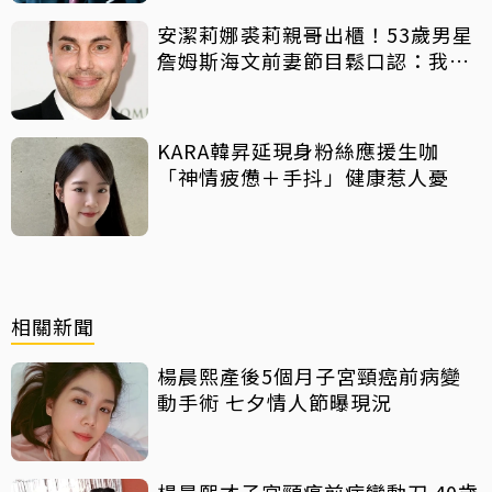
安潔莉娜裘莉親哥出櫃！53歲男星
詹姆斯海文前妻節目鬆口認：我是
同志
KARA韓昇延現身粉絲應援生咖
「神情疲憊＋手抖」健康惹人憂
相關新聞
楊晨熙產後5個月子宮頸癌前病變
動手術 七夕情人節曝現況