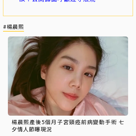
#楊晨熙
楊晨熙產後5個月子宮頸癌前病變動手術 七
夕情人節曝現況