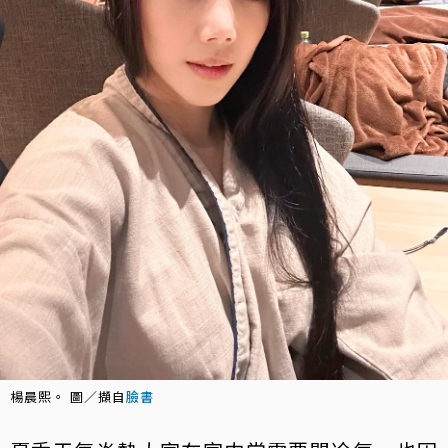
楊晨熙。 圖／擷自
臉書