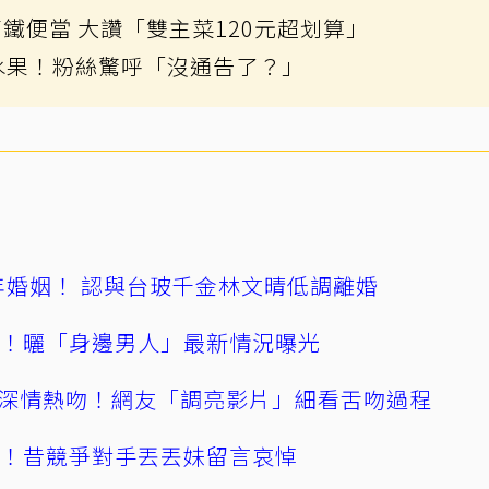
鐵便當 大讚「雙主菜120元超划算」
水果！粉絲驚呼「沒通告了？」
4年婚姻！ 認與台玻千金林文晴低調離婚
產！曬「身邊男人」最新情況曝光
深情熱吻！網友「調亮影片」細看舌吻過程
逝！昔競爭對手丟丟妹留言哀悼