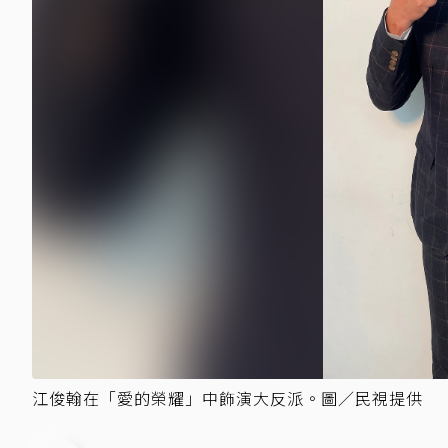
江俊翰在「愛的榮耀」中飾演大反派。圖／民視提供