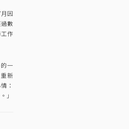
7月因
經過數
歸工作
外的一
，重新
心情：
發。」