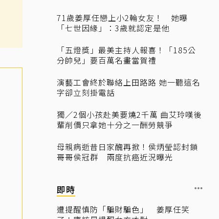
71歲姜厚任戀上小2輪女友！ 她曝
「七世因緣」：3歲就認定是他
「五燈獎」最美主持人報喜！「185公
分帥兒」要百萬名畫當賀禮
演藝工會終於聯絡上田路路 她一聽這名
字卻立刻掛電話
獨／2個小孩赴美要燒2千萬 曲艾玲嘆後
輩削價只拿她十分之一酬勞競爭
母親病逝昔日家醜再掀！侯炳瑩認封鎖
哥哥侯冠群 兩度抗癌近況曝光
即時
遭提醒慎防「騙財騙色」 姜厚任笑