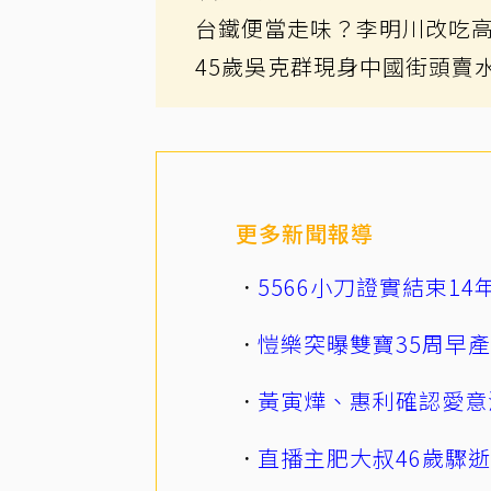
台鐵便當走味？李明川改吃高
45歲吳克群現身中國街頭賣
更多新聞報導
5566小刀證實結束1
愷樂突曝雙寶35周早
黃寅燁、惠利確認愛意
直播主肥大叔46歲驟