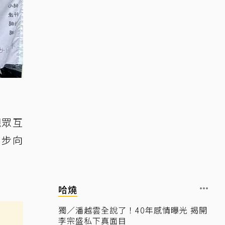
觀眾互
逐步向
哈燒
獨／潘越雲全說了！40年感情曝光 揭開
李宗盛私下真面目