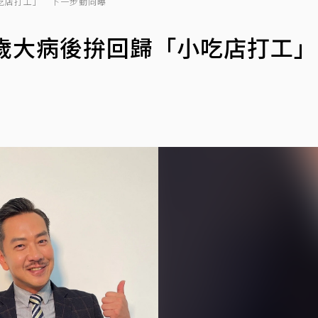
吃店打工」 下一步動向曝
3歲大病後拚回歸「小吃店打工