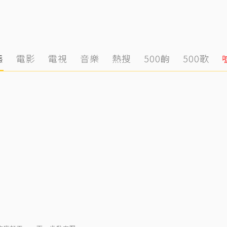
態
電影
電視
音樂
熱搜
500齣
500歌