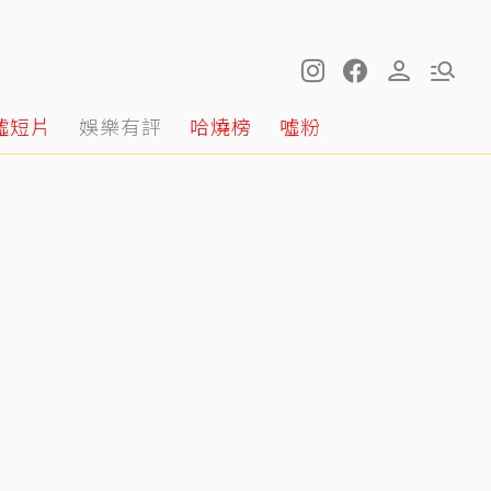
噓短片
娛樂有評
哈燒榜
噓粉