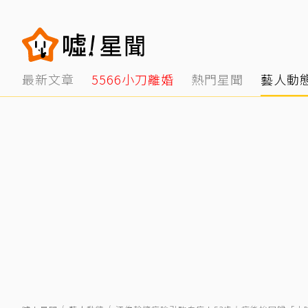
最新文章
5566小刀離婚
熱門星聞
藝人動