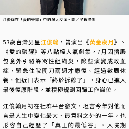
江俊翰在「愛的榮耀」中飾演大反派。圖／民視提供
53歲台灣男星
江俊翰
，曾演出《
黃金歲月
》、
《愛的榮耀》等八點檔人氣劇集，7月因擠膿
包意外引發蜂窩性組織炎，險些演變成敗血
症，緊急住院開刀兩週才康復。經過數周休
養，他近日表示「終於拆線了」，身心已進入
最後復原階段，並積極規劃回歸工作崗位。
江俊翰月初在社群平台發文，坦言今年對他而
言是人生中變化最大、最意料之外的一年，也
形容自己經歷了「真正的最低谷」。入院期