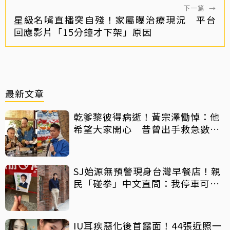
下一篇
→
星級名嘴直播突自殘！家屬曝治療現況 平台
回應影片「15分鐘才下架」原因
最新文章
乾爹黎彼得病逝！黃宗澤慟悼：他
希望大家開心 昔曾出手救急數十
萬手術費
SJ始源無預警現身台灣早餐店！親
民「碰拳」中文直問：我停車可以
嗎？
IU耳疾惡化後首露面！44張近照一