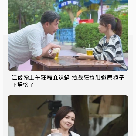
江俊翰上午狂嗑麻辣鍋 拍戲狂拉肚還尿褲子
下場慘了