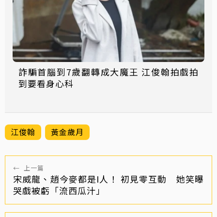
詐騙首腦到7歲翻轉成大魔王 江俊翰拍戲拍
到要看身心科
江俊翰
黃金歲月
←
上一篇
宋威龍、趙今麥都是I人！ 初見零互動 她笑曝
哭戲被虧「流西瓜汁」