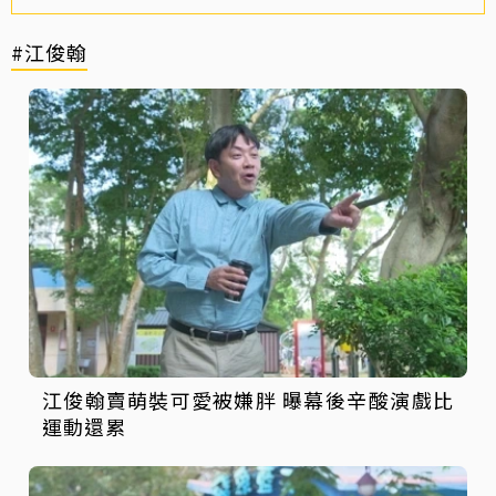
#江俊翰
江俊翰賣萌裝可愛被嫌胖 曝幕後辛酸演戲比
運動還累