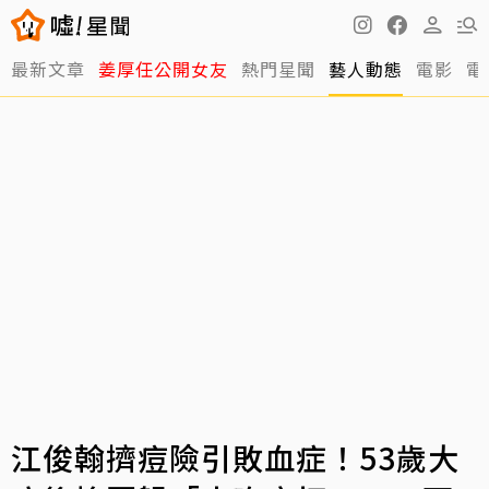
最新文章
姜厚任公開女友
熱門星聞
藝人動態
電影
電
江俊翰擠痘險引敗血症！53歲大