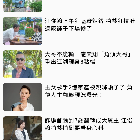
江俊翰上午狂嗑麻辣鍋 拍戲狂拉肚
還尿褲子下場慘了
大哥不能輸！龍天翔「角頭大哥」
重出江湖現身8點檔
玉女歌手2億家產被親姊騙了了 負
債人生翻轉現況曝光！
詐騙首腦到7歲翻轉成大魔王 江俊
翰拍戲拍到要看身心科