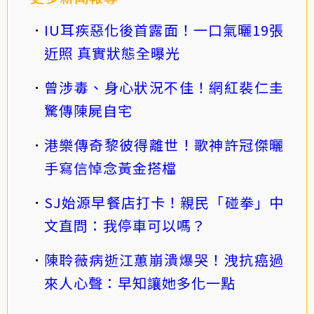
IU耳疾惡化後首露面！一口氣曬19張
近照 真實狀態全曝光
曾涉毒、身心狀況不佳！網紅裴仁圭
驚傳陳屍自宅
港樂傳奇黎彼得離世！歌神許冠傑曬
手寫信悼念黃金搭檔
SJ始源早餐店打卡！親民「碰拳」中
文直問：我停車可以嗎？
陳聆薇病逝江蕙崩潰爆哭！洩抗癌過
來人心聲：早知讓她多化一點