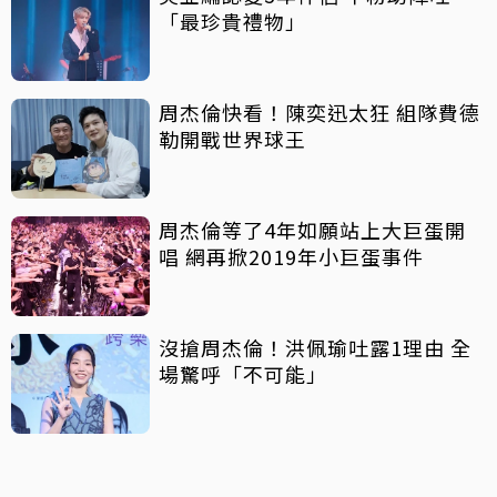
「最珍貴禮物」
周杰倫快看！陳奕迅太狂 組隊費德
勒開戰世界球王
周杰倫等了4年如願站上大巨蛋開
唱 網再掀2019年小巨蛋事件
沒搶周杰倫！洪佩瑜吐露1理由 全
場驚呼「不可能」