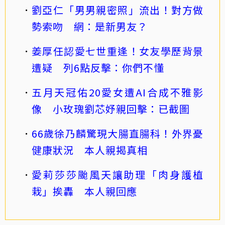
劉亞仁「男男親密照」流出！對方做
勢索吻 網：是新男友？
姜厚任認愛七世重逢！女友學歷背景
遭疑 列6點反擊：你們不懂
五月天冠佑20愛女遭AI合成不雅影
像 小玫瑰劉芯妤親回擊：已截圖
66歲徐乃麟驚現大腸直腸科！外界憂
健康狀況 本人親揭真相
愛莉莎莎颱風天讓助理「肉身護植
栽」挨轟 本人親回應