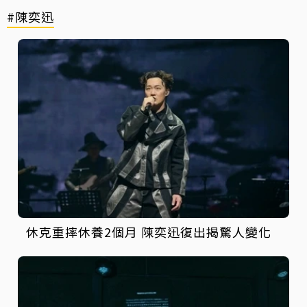
#陳奕迅
休克重摔休養2個月 陳奕迅復出揭驚人變化