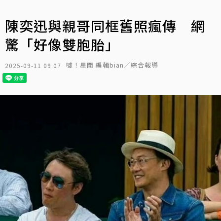
陳奕迅與親哥同框舊照瘋傳 網
驚「好像雙胞胎」
噓！星聞 編輯bian／綜合報導
2025-09-11 09:07