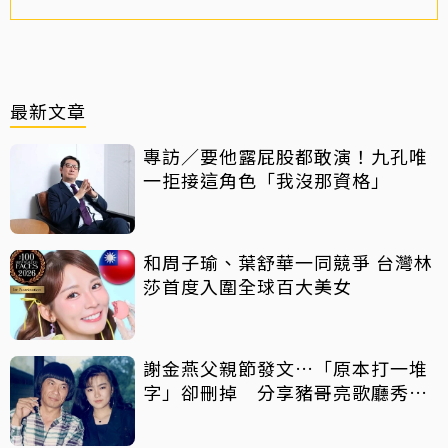
最新文章
專訪／要他露屁股都敢演！九孔唯
一拒接這角色「我沒那資格」
和周子瑜、葉舒華一同競爭 台灣林
莎首度入圍全球百大美女
謝金燕父親節發文…「原本打一堆
字」卻刪掉 分享豬哥亮歌廳秀歌
曲懷念