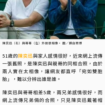
陳奕迅（右）與哥哥（左）外貌很相像。 圖／擷自微博
51歲的
陳奕迅
與家人感情很好，近來網上流傳
一張舊照，是陳奕迅與親哥的同框合照，由於
兩人實在太相像，讓網友都直呼「宛如雙胞
胎」，難以分辨出誰是誰。
陳奕迅與哥哥相差5歲，兩兄弟感情很好，而
網上流傳兄弟倆的合照，只見陳奕迅戴著帽