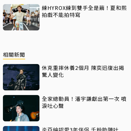
練HYROX練到雙手全是繭！夏和熙
拍戲不能拍特寫
相關新聞
休克重摔休養2個月 陳奕迅復出揭
驚人變化
全家總動員！潘宇謙獻出第一次 噴
淚吐心聲
炎亞綸認愛3年伴侶 千粉助陣吐