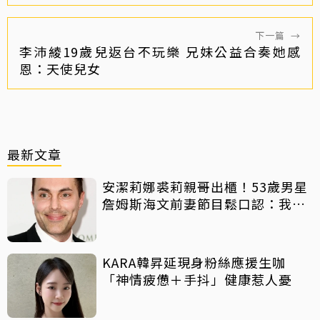
下一篇
→
李沛綾19歲兒返台不玩樂 兄妹公益合奏她感
恩：天使兒女
最新文章
安潔莉娜裘莉親哥出櫃！53歲男星
詹姆斯海文前妻節目鬆口認：我是
同志
KARA韓昇延現身粉絲應援生咖
「神情疲憊＋手抖」健康惹人憂