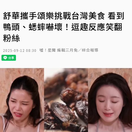
舒華攜手頌樂挑戰台灣美食 看到
鴨頭、蟋蟀嚇壞！逗趣反應笑翻
粉絲
噓！星聞 編輯三月兔／綜合報導
2025-09-12 08:30