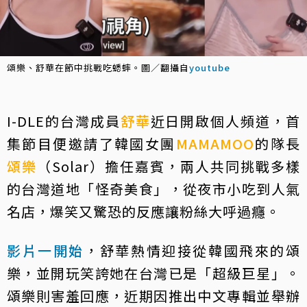
頌樂、舒華在節中挑戰吃蟋蟀。圖／翻攝自
youtube
I-DLE的台灣成員
舒華
近日開啟個人頻道，首
集節目便邀請了韓國女團
MAMAMOO
的隊長
頌樂
（Solar）擔任嘉賓，兩人共同挑戰多樣
的台灣道地「怪奇美食」，從夜市小吃到人氣
名店，爆笑又驚恐的反應讓粉絲大呼過癮。
影片一開始
，舒華熱情迎接從韓國飛來的頌
樂，並開玩笑誇她在台灣已是「超級巨星」。
頌樂則害羞回應，近期因推出中文專輯並舉辦