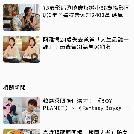
75歲影后劉曉慶爆戀小38歲攝影同
居6年？遭提告索討2400萬 硬氣反
擊絕不給
阿雅憶24歲失去爸爸「人生最難一
課」！最後告別話惹哭網友
相關新聞
韓選秀國際化選才！ 《BOY
PLANET》、《Fantasy Boys》紛
向海外招手
亮哲拜碼頭同框「韓國大老」陪女