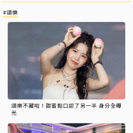
#頌樂
頌樂不藏啦！甜蜜鬆口認了另一半 身分全曝
光