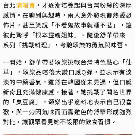
台北
演唱會
，才逐漸培養起與台灣粉絲的深厚
感情。在聊到興趣時，兩人意外發現都熱愛恐
怖片，甚至笑說「不看鬼故事就睡不著」，讓
彼此驚呼「根本靈魂姐妹」。隨後舒華帶來一
系列「挑戰料理」，考驗頌樂的勇氣與味蕾。
一開始，舒華帶著頌樂挑戰台灣特色點心「仙
草」，頌樂品嚐後大讚口感Q彈，並表示有淡
淡的中藥香氣，雖然在韓國從未見過，但口感
新奇且充滿健康感。接著，她挑戰了聞名世界
的「臭豆腐」，頌樂出乎意料地表示自己很喜
歡，與一旁因氣味而面露難色的舒華形成強烈
對比，讓觀眾看見她不設限的飲食習慣。