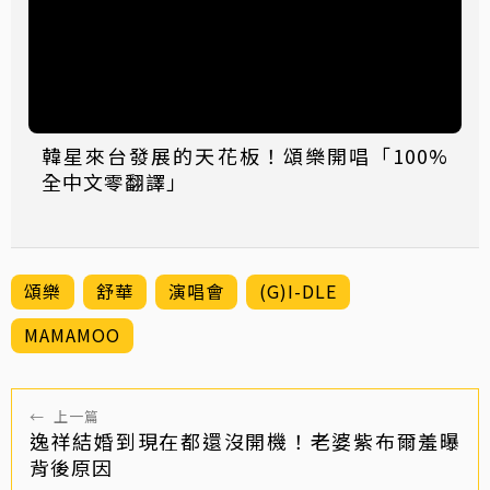
韓星來台發展的天花板！頌樂開唱「100%
全中文零翻譯」
頌樂
舒華
演唱會
(G)I-DLE
MAMAMOO
←
上一篇
逸祥結婚到現在都還沒開機！老婆紫布爾羞曝
背後原因