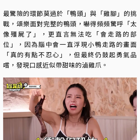
最驚險的環節莫過於「鴨頭」與「雞腳」的挑
戰，頌樂面對完整的鴨頭，嚇得頻頻驚呼「太
像殭屍了」，更直言無法吃「會走路的部
位」，因為腦中會一直浮現小鴨走路的畫面
「真的有點不忍心」，但最終仍鼓起勇氣品
嚐，發現口感近似帶甜味的滷雞爪。