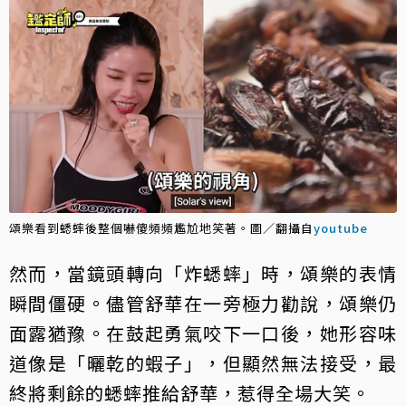
頌樂看到蟋蟀後整個嚇傻頻頻尷尬地笑著。圖／翻攝自
youtube
然而，當鏡頭轉向「炸蟋蟀」時，頌樂的表情
瞬間僵硬。儘管舒華在一旁極力勸說，頌樂仍
面露猶豫。在鼓起勇氣咬下一口後，她形容味
道像是「曬乾的蝦子」，但顯然無法接受，最
終將剩餘的蟋蟀推給舒華，惹得全場大笑。