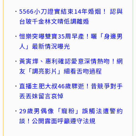
5566小刀證實結束14年婚姻！ 認與
台玻千金林文晴低調離婚
愷樂突曝雙寶35周早產！曬「身邊男
人」最新情況曝光
黃寅燁、惠利確認愛意深情熱吻！網
友「調亮影片」細看舌吻過程
直播主肥大叔46歲驟逝！昔競爭對手
丟丟妹留言哀悼
29歲男偶像「寵粉」誤觸法遭警約
談！公開露面呼籲遵守法規