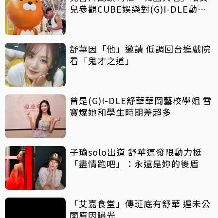
兒參觀CUBE娛樂對(G)I-DLE動心
了
舒華因「他」邀請 低調回台進戲院
看「鬼才之道」
曾是(G)I-DLE舒華華岡藝校學姐 雪
寶爆她和學生時期差超多
子瑜solo出道 舒華連發限動力挺
「盡情跑吧」：永遠是妳的後盾
「艾嘉食堂」傳班底有舒華 遲未公
開原因曝光