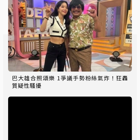
巴大雄合照頌樂 1爭議手勢粉絲氣炸！狂轟
質疑性騷擾