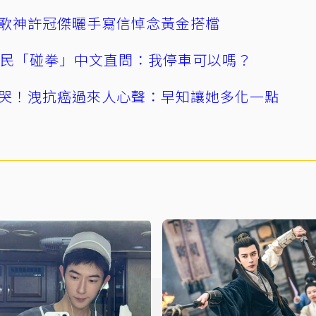
歌神許冠傑曬手寫信悼念黃金搭檔
親民「碰拳」中文直問：我停車可以嗎？
哭！洩抗癌過來人心聲：早知讓她多化一點