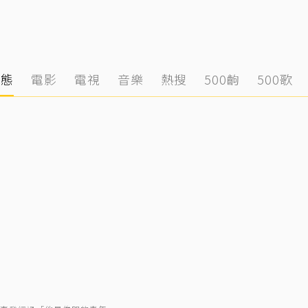
動態
電影
電視
音樂
熱搜
500齣
500歌