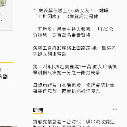
71歲姜厚任戀上小2輪女友！ 她曝
刑
「七世因緣」：3歲就認定是他
重
「五燈獎」最美主持人報喜！「185公
分帥兒」要百萬名畫當賀禮
演藝工會終於聯絡上田路路 她一聽這名
字卻立刻掛電話
獨／2個小孩赴美要燒2千萬 曲艾玲嘆後
篇
→
輩削價只拿她十分之一酬勞競爭
牌副
母親病逝昔日家醜再掀！侯炳瑩認封鎖
哥哥侯冠群 兩度抗癌近況曝光
即時
賈靜雯懷念老三台時代！嘆串流改變追