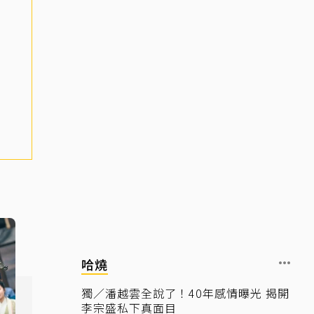
哈燒
獨／潘越雲全說了！40年感情曝光 揭開
李宗盛私下真面目