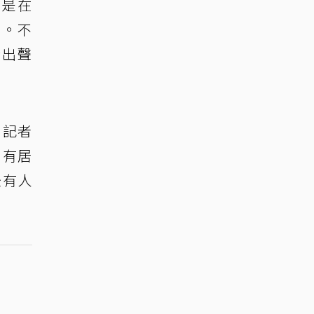
別是在
」。不
發出聲
。記者
。有居
後有人