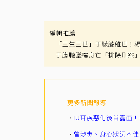
編輯推薦
「三生三世」于朦朧離世！
于朦朧墜樓身亡「排除刑案」
更多新聞報導
IU耳疾惡化後首露面！
曾涉毒、身心狀況不佳