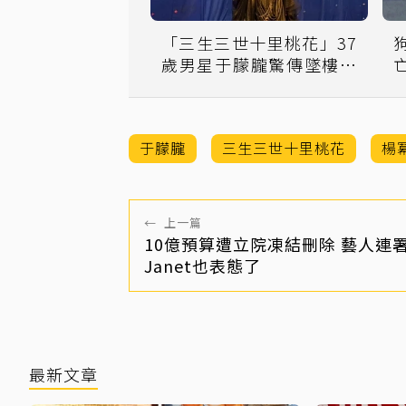
「三生三世十里桃花」37
歲男星于朦朧驚傳墜樓身
亡 昨晚才與朋友聚會
于朦朧
三生三世十里桃花
楊
←
上一篇
10億預算遭立院凍結刪除 藝人連
Janet也表態了
最新文章