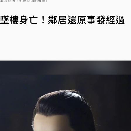
原事發經過「他是俊朗的青年」
朧墜樓身亡！鄰居還原事發經過