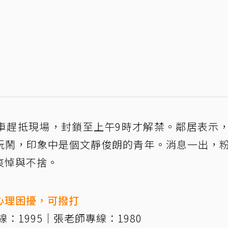
車趕抵現場，封鎖至上午9時才解禁。鄰居表示
玩鬧，印象中是個文靜俊朗的青年。消息一出，
哀悼與不捨。
心理困擾，可撥打
：1995｜張老師專線：1980