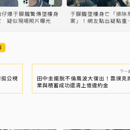
狗仔爆于朦朧驚傳墜樓身
于朦朧墜樓身亡「排除
亡 疑似現場照片曝光
案」！網友點出疑點重
質疑另有隱情
冪
下一
署挺公視
田中圭擺脫不倫風波大復出！靠撲克
業與積蓄成功還清上億違約金