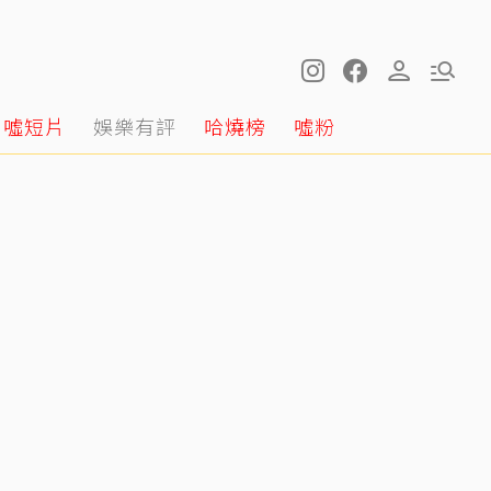
噓短片
娛樂有評
哈燒榜
噓粉