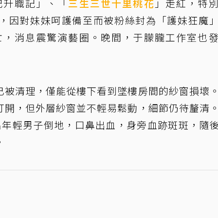
妃升職記」、「
三生三世十里桃花
」走紅，特
，因對妹妹呵護備至而被粉絲封為「護妹狂魔
亡，消息震驚演藝圈。晚間，于朦朧工作室也
已被清理，僅能從樓下看到墜樓房間的紗窗損壞
打開，但外層紗窗並不輕易鬆動，細節仍待釐清
名年輕男子倒地，口鼻出血，身旁血跡斑斑，隨
。