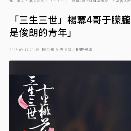
噓！星聞
藝人動態
「三生三世」楊冪4哥于朦朧墜樓身亡！鄰居還
「三生三世」楊冪4哥于朦
是俊朗的青年」
聯合報 記者陳穎／即時報導
2025-09-11 21:35