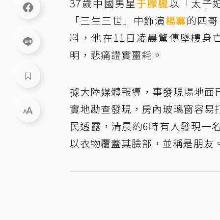
37歲中國男星
于朦朧
以「太子
「三生三世」中飾演
楊冪
的四哥
料，他在11日凌晨驚傳墜樓身
明，悲痛證實噩耗。
據大陸媒體報導，事發現場地面
實地勘查發現，房內玻璃窗容易
民透露，清晨約6時有人發現一
以衣物覆蓋其臉部，並稱是朋友