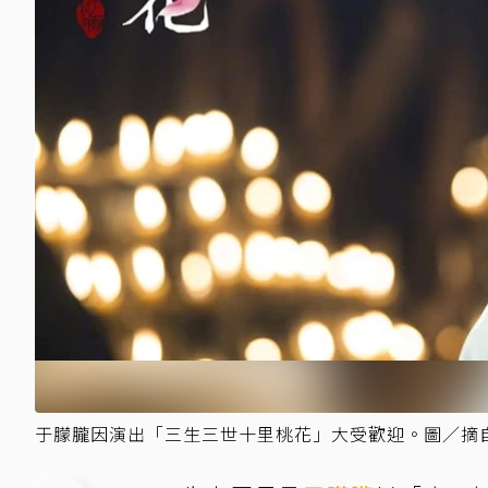
于朦朧因演出「三生三世十里桃花」大受歡迎。圖／摘