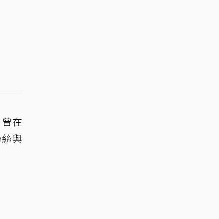
，曾在
粉絲與