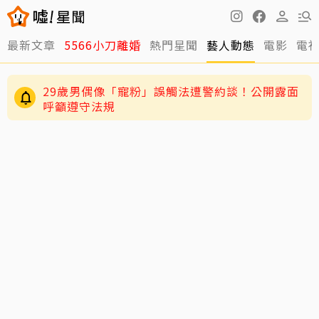
最新文章
5566小刀離婚
熱門星聞
藝人動態
電影
電
29歲男偶像「寵粉」誤觸法遭警約談！公開露面
呼籲遵守法規
4歲兒緊盯AKIRA備戰演唱會 萌學林志玲甜喊
「加油」