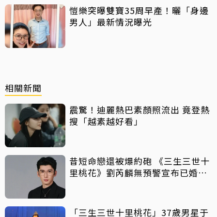
愷樂突曝雙寶35周早產！曬「身邊
男人」最新情況曝光
相關新聞
震驚！迪麗熱巴素顏照流出 竟登熱
搜「越素越好看」
昔短命戀還被爆約砲 《三生三世十
里桃花》劉芮麟無預警宣布已婚生
子
「三生三世十里桃花」37歲男星于