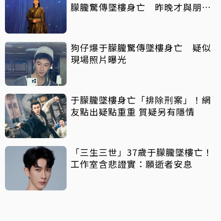
朦朧驚傳墜樓身亡 昨晚才與朋友
聚會
狗仔爆于朦朧驚傳墜樓身亡 疑似
現場照片曝光
于朦朧墜樓身亡「排除刑案」！網
友點出疑點重重 質疑另有隱情
「三生三世」37歲于朦朧墜樓亡！
工作室含悲證實：願逝者安息