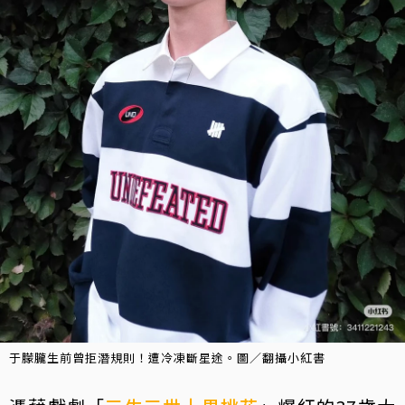
于朦朧生前曾拒潛規則！遭冷凍斷星途。圖／翻攝小紅書