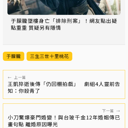
于朦朧墜樓身亡「排除刑案」！網友點出疑
點重重 質疑另有隱情
于朦朧
三生三世十里桃花
←
上一篇
王凱猝逝後傳「仍回棚拍戲」 劇組4人靈前告
知：你殺青了
下一篇
→
小刀驚爆豪門婚變！與台玻千金12年婚姻傳已
畫句點 離婚原因曝光