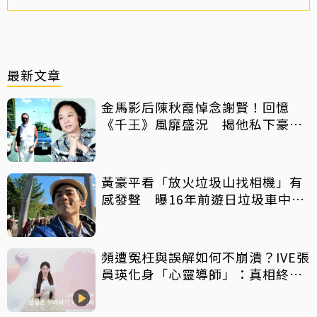
最新文章
金馬影后陳秋霞悼念謝賢！回憶
《千王》風靡盛況 揭他私下豪爽
給鉅額小費
黃豪平看「放火垃圾山找相機」有
感發聲 曝16年前遊日垃圾車中含
淚找御守
頻遭冤枉與誤解如何不崩潰？IVE張
員瑛化身「心靈導師」：真相終會
大白