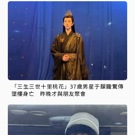
「三生三世十里桃花」37歲男星于朦朧驚傳
墜樓身亡 昨晚才與朋友聚會