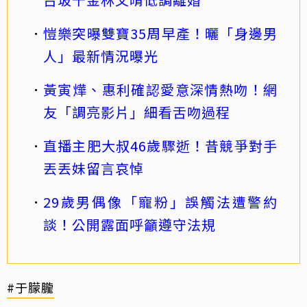
愷樂突曝雙寶35周早產！曬「身邊男
人」最新情況曝光
黃寅燁、惠利確認愛意深情熱吻！網
友「調亮影片」細看舌吻過程
直播主肥大叔46歲驟逝！昔競爭對手
丟丟妹留言哀悼
29歲男偶像「寵粉」誤觸法遭警約
談！公開露面呼籲遵守法規
#于朦朧