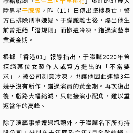
憑藉戲劇「
三生三世十里桃花
」爆紅的37歲大
陸男星
于朦朧
，昨（11）日傳出墜樓身亡，警
方已排除刑事嫌疑。于朦朧離世後，爆出他生
前曾拒絕「潛規則」而慘遭冷凍，錯過演藝事
業黃金期。
根據「香港01」報導指出，于朦朧2020年曾
拒絕某位女製作人或資方提出的「不當要
求」，被公司刻意冷凍，也讓他因此連續3年
幾乎沒有新作，錯過演員的黃金期。再次復出
後，戲路大幅縮減，只能接演小配角，難以重
返當年的高峰。
除了演藝事業遭遇瓶頸外，于朦朧名下所有持
股公司，分別在去年底及今年7月全數註銷，