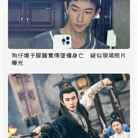
狗仔爆于朦朧驚傳墜樓身亡 疑似現場照片
曝光