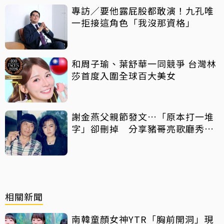
專訪／要他露屁股都敢演！九孔唯
一拒接這角色「我沒那資格」
和周子瑜、葉舒華一同競爭 台灣林
莎首度入圍全球百大美女
謝金燕父親節發文…「原本打一堆
字」卻刪掉 分享豬哥亮歌廳秀歌
曲懷念
相關新聞
南韓童顏女神YTR「胸前開洞」現