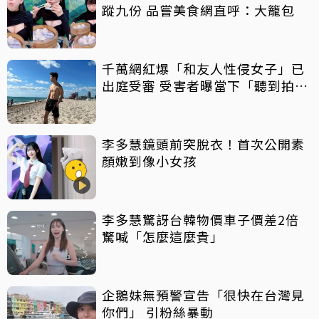
蹤九份 品嘗美食網直呼：大籠包
千萬網紅爆「和友人性侵女子」已
出庭受審 受害者曝當下「聽到拍片
聲」
李多慧鏡頭前突脫衣！首次公開素
顏嫩到像小女孩
李多慧驚訝台韓物價車子價差2倍
驚喊「怎麼這麼貴」
企鵝妹無預警宣告「很快在台灣見
你們」 引粉絲暴動