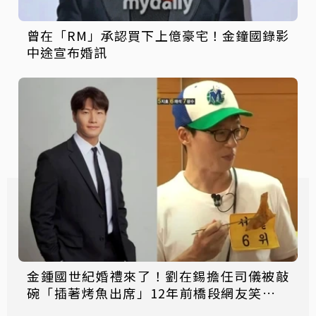
曾在「RM」承認買下上億豪宅！金鐘國錄影
中途宣布婚訊
金鍾國世紀婚禮來了！劉在錫擔任司儀被敲
碗「插著烤魚出席」12年前橋段網友笑瘋：
該兌現了