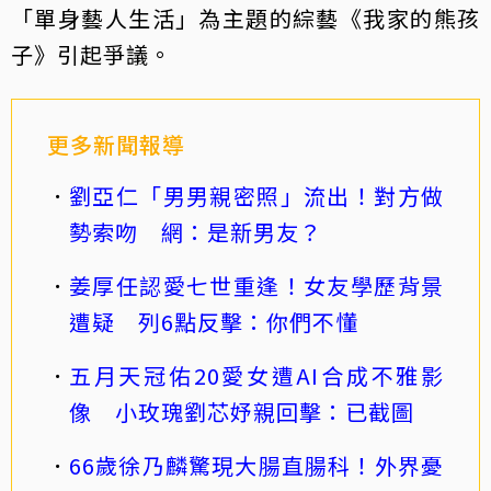
「單身藝人生活」為主題的綜藝《我家的熊孩
子》引起爭議。
更多新聞報導
劉亞仁「男男親密照」流出！對方做
勢索吻 網：是新男友？
姜厚任認愛七世重逢！女友學歷背景
遭疑 列6點反擊：你們不懂
五月天冠佑20愛女遭AI合成不雅影
像 小玫瑰劉芯妤親回擊：已截圖
66歲徐乃麟驚現大腸直腸科！外界憂