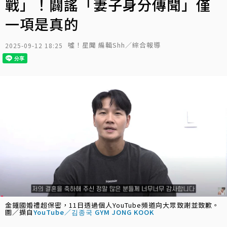
戰」！闢謠「妻子身分傳聞」僅
一項是真的
噓！星聞 編輯Shh／綜合報導
2025-09-12 18:25
金鍾國婚禮超保密，11日透過個人YouTube頻道向大眾致謝並致歉。
圖／擷自
YouTube／김종국 GYM JONG KOOK