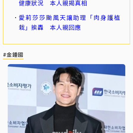
健康狀況 本人親揭真相
愛莉莎莎颱風天讓助理「肉身護植
栽」挨轟 本人親回應
#金鍾國