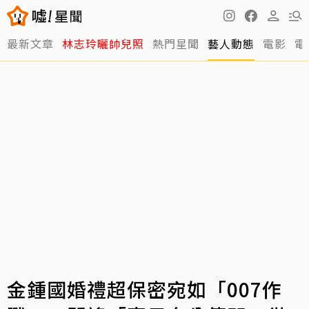
最新文章
林志玲曬帥兒照
熱門星聞
藝人動態
電影
電
金鍾國婚禮超保密宛如「007作