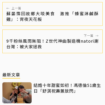
←
上一篇
蘇晏霈回故鄉大啖美食 激推「蜂蜜淋鹹酥
雞」：宵夜天花板
下一篇
→
9千粉絲風雨無阻！Z世代神曲製造機natori謝
台灣：被大家拯救
最新文章
結婚十年甜蜜如初！馮德倫51歲生
日「舒淇祝壽兼放閃」