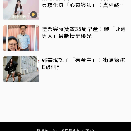
員瑛化身「心靈導師」：真相終會
大白
愷樂突曝雙寶35周早產！曬「身邊
男人」最新情況曝光
郭書瑤認了「有金主」！街頭辣露
E級側乳
聯合線上公司 著作權所有 ©2025