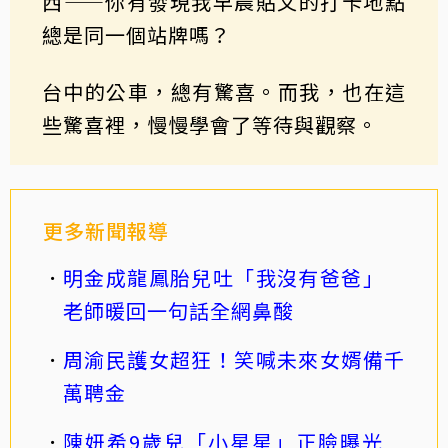
西——你有發現我早晨貼文的打卡地點
總是同一個站牌嗎？
台中的公車，總有驚喜。而我，也在這
些驚喜裡，慢慢學會了等待與觀察。
更多新聞報導
明金成龍鳳胎兒吐「我沒有爸爸」
老師暖回一句話全網鼻酸
周渝民護女超狂！笑喊未來女婿備千
萬聘金
陳妍希9歲兒「小星星」正臉曝光