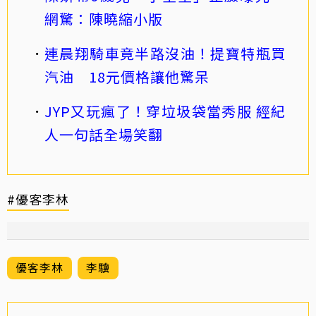
網驚：陳曉縮小版
連晨翔騎車竟半路沒油！提寶特瓶買
汽油 18元價格讓他驚呆
JYP又玩瘋了！穿垃圾袋當秀服 經紀
人一句話全場笑翻
#優客李林
優客李林
李驥