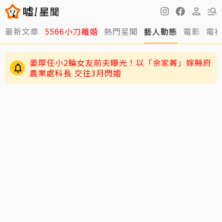
最新文章
5566小刀離婚
熱門星聞
藝人動態
電影
電
姜厚任小2輪女友前夫曝光！以「余家菁」嫁縣府
農業處科長 交往3月閃婚