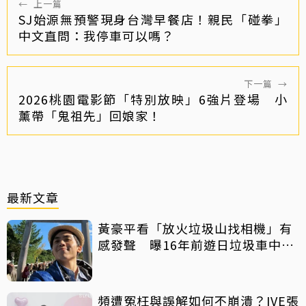
←
上一篇
SJ始源無預警現身台灣早餐店！親民「碰拳」
中文直問：我停車可以嗎？
下一篇
→
2026桃園電影節「特別放映」6強片登場 小
薰帶「鬼祖先」回娘家！
最新文章
黃豪平看「放火垃圾山找相機」有
感發聲 曝16年前遊日垃圾車中含
淚找御守
頻遭冤枉與誤解如何不崩潰？IVE張