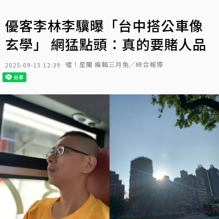
優客李林李驥曝「台中搭公車像
玄學」 網猛點頭：真的要賭人品
噓！星聞 編輯三月兔／綜合報導
2025-09-15 12:39