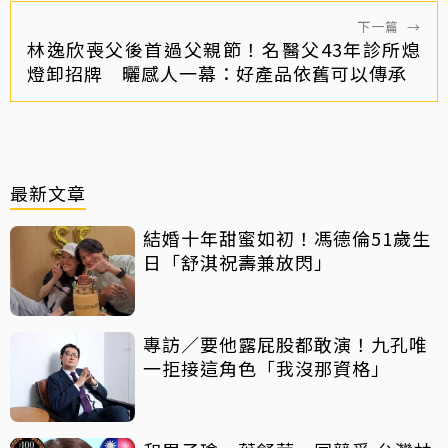
下一篇
→
林逸欣喪父後首過父親節！名醫父43年診所熄
燈卸招牌 曬感人一幕：好產品依舊可以傳承
最新文章
結婚十年甜蜜如初！馮德倫51歲生
日「舒淇祝壽兼放閃」
專訪／要他露屁股都敢演！九孔唯
一拒接這角色「我沒那資格」