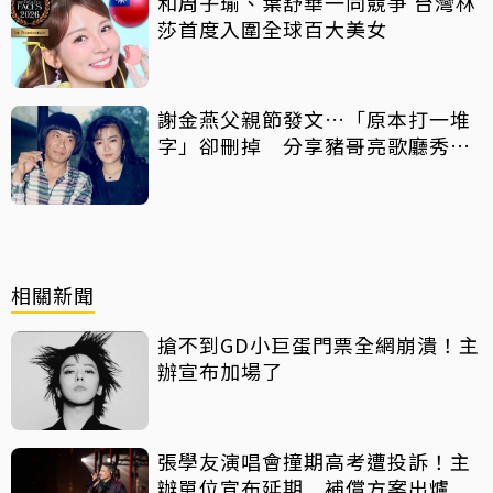
和周子瑜、葉舒華一同競爭 台灣林
莎首度入圍全球百大美女
謝金燕父親節發文…「原本打一堆
字」卻刪掉 分享豬哥亮歌廳秀歌
曲懷念
相關新聞
搶不到GD小巨蛋門票全網崩潰！主
辦宣布加場了
張學友演唱會撞期高考遭投訴！主
辦單位宣布延期 補償方案出爐