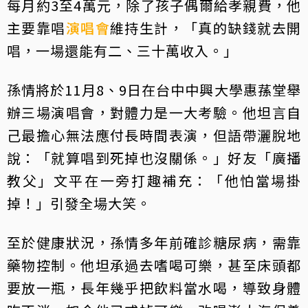
每月約3至4萬元，除了孩子偶爾給孝親費，他
主要靠唱
演唱會
維持生計，「真的缺錢就去開
唱，一場還能有二、三十萬收入。」
孫情將於11月8、9日在台中中興大學惠蓀堂舉
辦三場演唱會，對體力是一大考驗。他坦言自
己最擔心無法應付長時間表演，但語帶灑脫地
說：「就算唱到死掉也沒關係。」好友「廣播
教父」文平在一旁打趣補充：「他怕當場掛
掉！」引發全場大笑。
至於健康狀況，孫情多年前確診糖尿病，需靠
藥物控制。他坦承過去嗜喝可樂，甚至床頭都
要放一瓶，長年幾乎把飲料當水喝，導致身體