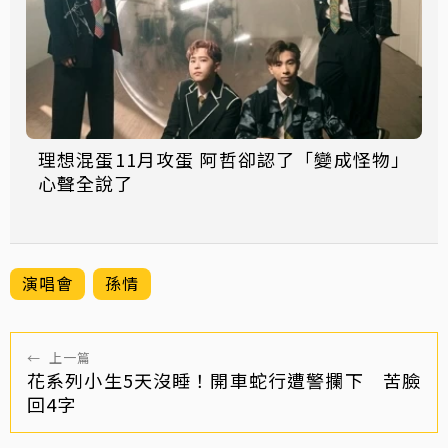
理想混蛋11月攻蛋 阿哲卻認了「變成怪物」
心聲全說了
演唱會
孫情
←
上一篇
花系列小生5天沒睡！開車蛇行遭警攔下 苦臉
回4字