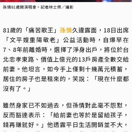
孫情81歲開演唱會。記者林士傑／攝影
81歲的「痛苦歌王」
孫情
久違露面，18日出席
「文平嫂重陽敬老」公益活動時，自爆早在
7、8年前離婚時，選擇了淨身出戶，將位於台
北忠孝東路、價值上億元的13戶房產全數交給
前妻。他坦言，如今手上僅剩十幾萬元積蓄，
居住的房子也是租來的，笑說：「現在什麼都
沒有了。」
雖然身家已不如過去，但孫情對此毫不怨懟，
反而豁達表示：「給前妻也等於是留給孩子，
錢再賺就好。」他透露平日生活開銷並不大，