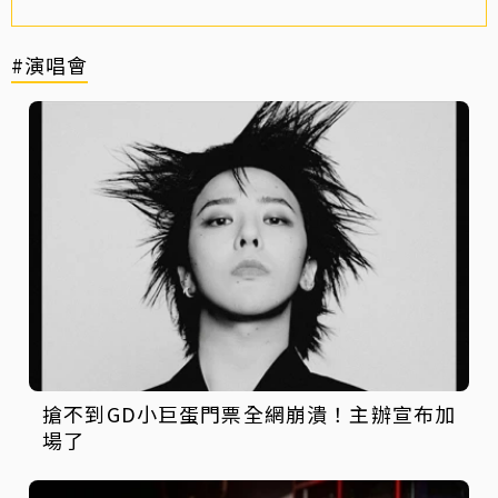
#演唱會
搶不到GD小巨蛋門票全網崩潰！主辦宣布加
場了