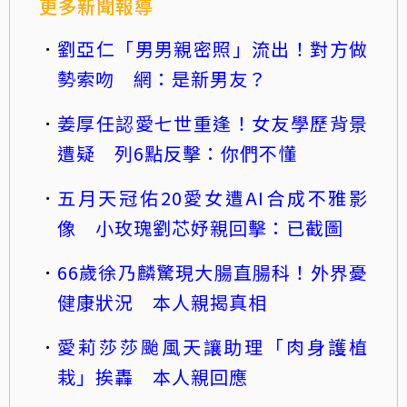
更多新聞報導
劉亞仁「男男親密照」流出！對方做
勢索吻 網：是新男友？
姜厚任認愛七世重逢！女友學歷背景
遭疑 列6點反擊：你們不懂
五月天冠佑20愛女遭AI合成不雅影
像 小玫瑰劉芯妤親回擊：已截圖
66歲徐乃麟驚現大腸直腸科！外界憂
健康狀況 本人親揭真相
愛莉莎莎颱風天讓助理「肉身護植
栽」挨轟 本人親回應