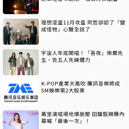
理想混蛋11月攻蛋 阿哲卻認了「變
成怪物」心聲全說了
宇宙人年底開唱！「吾夜」揪麋先
生、告五人先練體力
K-POP產業大風吹 騰訊音樂將成
SM娛樂第2大股東
萬里演唱場地爆施壓 田馥甄親曝內
幕喊「最後一次」！