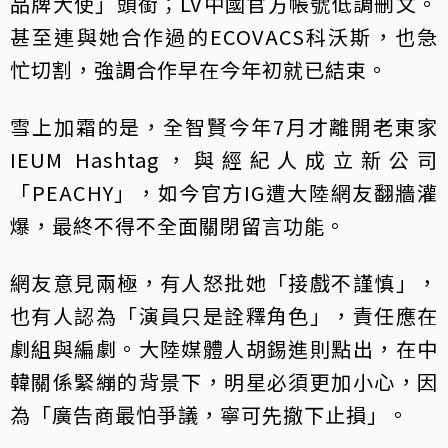
品牌大使」頭銜；LV中國官方帳號低調刪文。
甚至連與她合作過的ECOVACS科沃斯，也急
忙切割，強調合作早在今年初就已結束。
雪上加霜的是，全智賢今年7月才離開老東家
IEUM Hashtag，與經紀人成立新公司
「PEACHY」，如今官方IG遭大陸網友翻牆灌
爆，最終不得不全面關閉留言功能。
網友意見兩極，有人怒批她「接戲不謹慎」，
也有人認為「演員只是詮釋角色」，責任應在
劇組與編劇。大陸媒體人胡錫進則點出，在中
韓關係緊繃的背景下，明星必須更加小心，因
為「廣告商最怕爭議，寧可先撤下止損」。