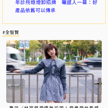
年診所熄燈卸招牌 曬感人一幕：好
產品依舊可以傳承
#全智賢
專訪／林宴慈愛情無設限！愛男愛女看感