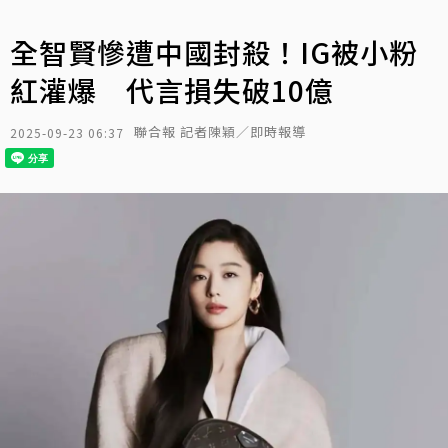
全智賢慘遭中國封殺！IG被小粉
紅灌爆 代言損失破10億
聯合報 記者陳穎／即時報導
2025-09-23 06:37