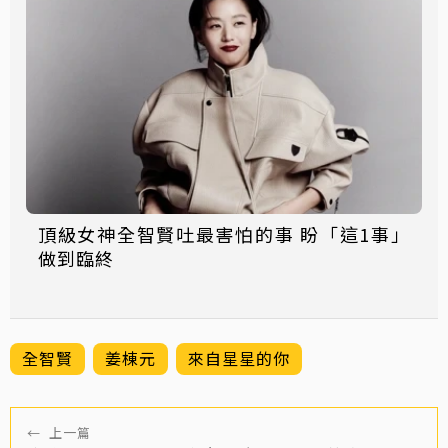
頂級女神全智賢吐最害怕的事 盼「這1事」
做到臨終
全智賢
姜棟元
來自星星的你
←
上一篇