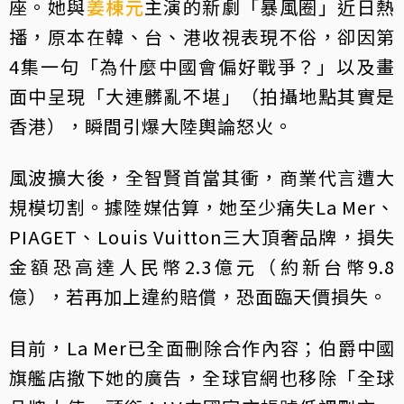
座。她與
姜棟元
主演的新劇「暴風圈」近日熱
播，原本在韓、台、港收視表現不俗，卻因第
4集一句「為什麼中國會偏好戰爭？」以及畫
面中呈現「大連髒亂不堪」（拍攝地點其實是
香港），瞬間引爆大陸輿論怒火。
風波擴大後，全智賢首當其衝，商業代言遭大
規模切割。據陸媒估算，她至少痛失La Mer、
PIAGET、Louis Vuitton三大頂奢品牌，損失
金額恐高達人民幣2.3億元（約新台幣9.8
億），若再加上違約賠償，恐面臨天價損失。
目前，La Mer已全面刪除合作內容；伯爵中國
旗艦店撤下她的廣告，全球官網也移除「全球