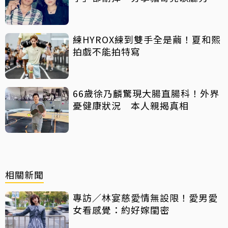
曲懷念
練HYROX練到雙手全是繭！夏和熙
拍戲不能拍特寫
66歲徐乃麟驚現大腸直腸科！外界
憂健康狀況 本人親揭真相
相關新聞
專訪／林宴慈愛情無設限！愛男愛
女看感覺：約好嫁閨密