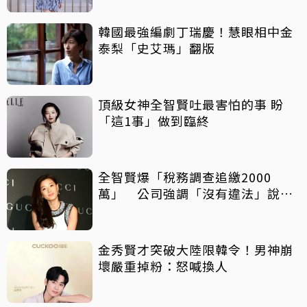
韓國最強編劇丁瑞慶！慧眼相中金
泰梨「史艾瑪」翻版
頂級女神全智賢吐最害怕的事 盼
「這1事」做到臨終
全智賢爆「稅務調查追繳2000
萬」 公司強調「沒有違法」說明
補繳原因
金秀賢才突破大陸限韓令！男神崩
壞嚴重掉粉：怒喊換人