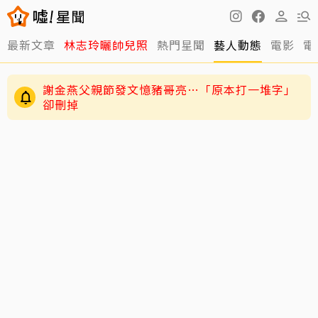
最新文章
林志玲曬帥兒照
熱門星聞
藝人動態
電影
電
謝金燕父親節發文憶豬哥亮…「原本打一堆字」
卻刪掉
練HYROX練到雙手全是繭！夏和熙拍戲不能拍特
寫