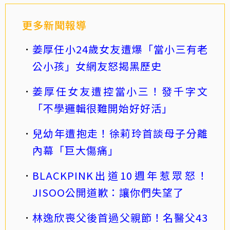
更多新聞報導
姜厚任小24歲女友遭爆「當小三有老
公小孩」女網友怒揭黑歷史
姜厚任女友遭控當小三！發千字文
「不學邏輯很難開始好好活」
兒幼年遭抱走！徐莉玲首談母子分離
內幕「巨大傷痛」
BLACKPINK出道10週年惹眾怒！
JISOO公開道歉：讓你們失望了
林逸欣喪父後首過父親節！名醫父43