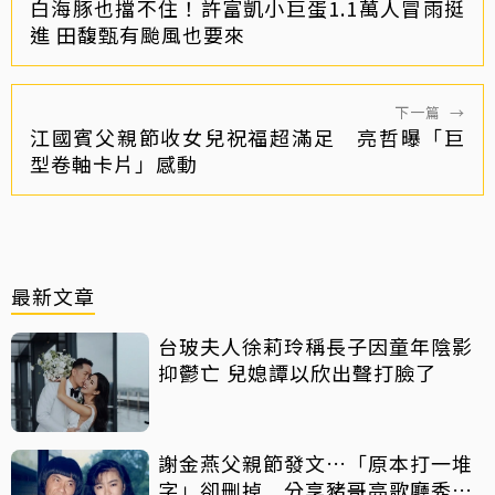
白海豚也擋不住！許富凱小巨蛋1.1萬人冒雨挺
進 田馥甄有颱風也要來
下一篇
→
江國賓父親節收女兒祝福超滿足 亮哲曝「巨
型卷軸卡片」感動
最新文章
台玻夫人徐莉玲稱長子因童年陰影
抑鬱亡 兒媳譚以欣出聲打臉了
謝金燕父親節發文…「原本打一堆
字」卻刪掉 分享豬哥亮歌廳秀歌