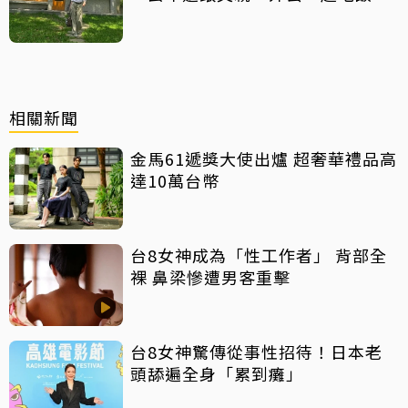
天」
相關新聞
金馬61遞獎大使出爐 超奢華禮品高
達10萬台幣
台8女神成為「性工作者」 背部全
裸 鼻梁慘遭男客重擊
台8女神驚傳從事性招待！日本老
頭舔遍全身「累到癱」