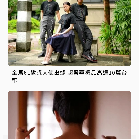
金馬61遞獎大使出爐 超奢華禮品高達10萬台
幣