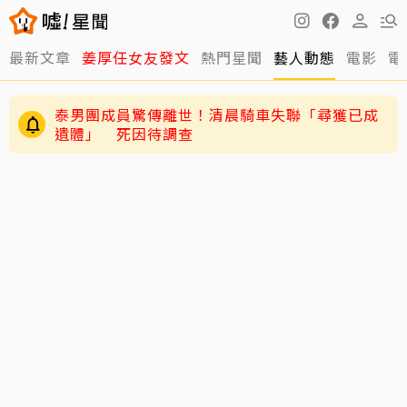
最新文章
姜厚任女友發文
熱門星聞
藝人動態
電影
電
泰男團成員驚傳離世！清晨騎車失聯「尋獲已成
遺體」 死因待調查