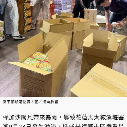
高宇蓁親購物資。圖／摘自臉書
樺加沙颱風帶來暴雨，導致花蓮馬太鞍溪堰塞
湖9月23日發生溢流，造成光復鄉市區嚴重災