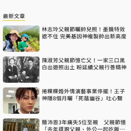
最新文章
林志玲父親節曬帥兒照！墨鏡特效
遮不住 完美基因神複製帥出新高度
陳淑芳父親節憶亡父！一家三口黑
白出遊照出土 盼延續父親行善精神
捲粿粿婚外情演藝事業停擺！王子
神隱8個月曬「死蔭幽谷」吐心聲
簡沛恩3年痛失5位至親 父親節憶
「去年還跟父親、外公一起吃飯聊