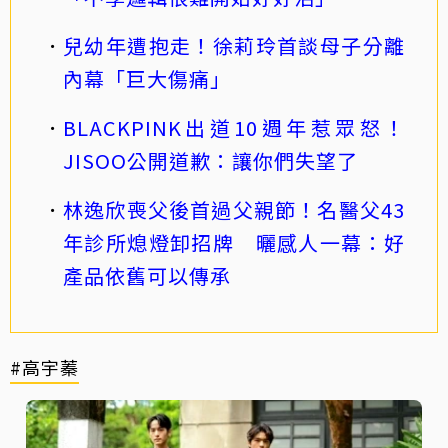
兒幼年遭抱走！徐莉玲首談母子分離
內幕「巨大傷痛」
BLACKPINK出道10週年惹眾怒！
JISOO公開道歉：讓你們失望了
林逸欣喪父後首過父親節！名醫父43
年診所熄燈卸招牌 曬感人一幕：好
產品依舊可以傳承
#高宇蓁