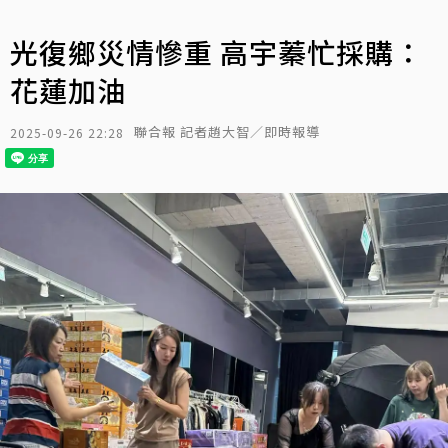
光復鄉災情慘重 高宇蓁忙採購：
花蓮加油
聯合報 記者趙大智／即時報導
2025-09-26 22:28