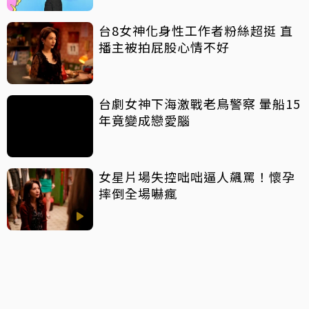
台8女神化身性工作者粉絲超挺 直
播主被拍屁股心情不好
台劇女神下海激戰老鳥警察 暈船15
年竟變成戀愛腦
女星片場失控咄咄逼人飆罵！懷孕
摔倒全場嚇瘋