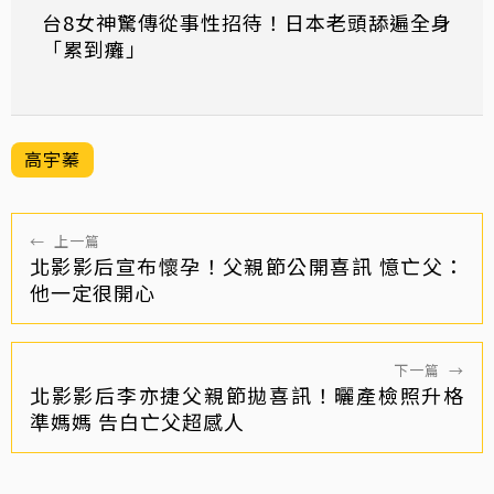
台8女神驚傳從事性招待！日本老頭舔遍全身
「累到癱」
高宇蓁
←
上一篇
北影影后宣布懷孕！父親節公開喜訊 憶亡父：
他一定很開心
下一篇
→
北影影后李亦捷父親節拋喜訊！曬產檢照升格
準媽媽 告白亡父超感人