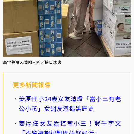
高宇蓁投入援助。圖／摘自臉書
更多新聞報導
姜厚任小24歲女友遭爆「當小三有老
公小孩」女網友怒揭黑歷史
姜厚任女友遭控當小三！發千字文
「不學邏輯很難開始好好活」