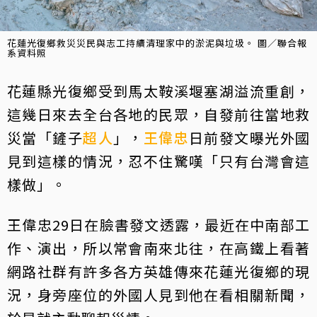
花蓮光復鄉救災災民與志工持續清理家中的淤泥與垃圾。 圖／聯合報
系資料照
花蓮縣光復鄉受到馬太鞍溪堰塞湖溢流重創，
這幾日來去全台各地的民眾，自發前往當地救
災當「鏟子
超人
」，
王偉忠
日前發文曝光外國
見到這樣的情況，忍不住驚嘆「只有台灣會這
樣做」。
王偉忠29日在臉書發文透露，最近在中南部工
作、演出，所以常會南來北往，在高鐵上看著
網路社群有許多各方英雄傳來花蓮光復鄉的現
況，身旁座位的外國人見到他在看相關新聞，