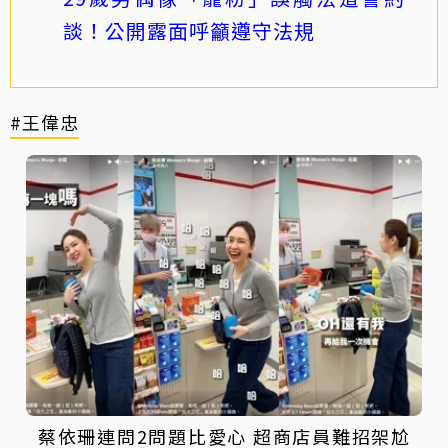
談！公開露面呼籲遵守法規
#王偉忠
蔡依珊連問2問題比愛心 超商店員難招架尬