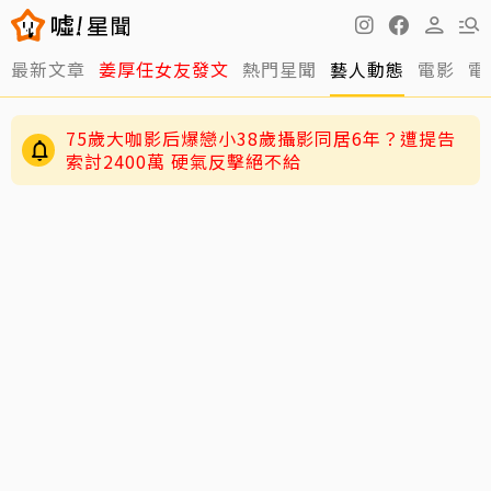
最新文章
姜厚任女友發文
熱門星聞
藝人動態
電影
電
75歲大咖影后爆戀小38歲攝影同居6年？遭提告
索討2400萬 硬氣反擊絕不給
女兒給她不及格！六月被爆「常不在家、喝酒就
吵架」