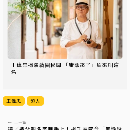
王偉忠揭演藝圈秘聞 「康熙來了」原來叫這
名
王偉忠
超人
←
上一篇
獨／把父親名字刺手上！楊千霈感念「無論婚