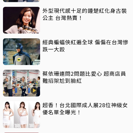
外型現代感十足的鍾楚紅化身古裝
公主 台灣熱賣！
經典蝙蝠俠紅遍全球 偏偏在台灣慘
跌一大跤
蔡依珊連問2問題比愛心 超商店員
難招架尬到臉紅
超香！台北國際成人展28位神級女
優名單全曝光！