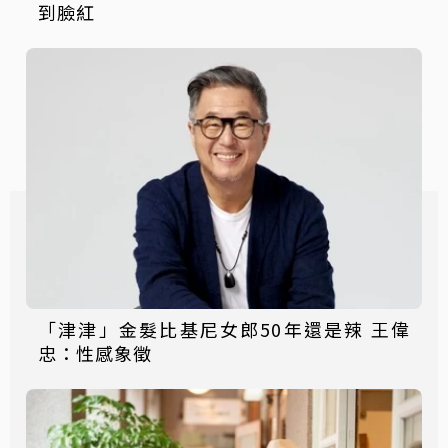
到臉紅
「津津」金髮比基尼女郎50年還是辣 王偉
忠：性感象徵