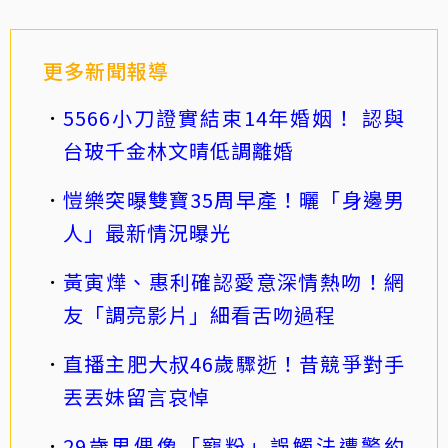
更多新聞報導
5566小刀證實結束14年婚姻！ 認與
台玻千金林文晴低調離婚
愷樂突曝雙寶35周早產！曬「身邊男
人」最新情況曝光
黃寅燁、惠利確認愛意深情熱吻！網
友「調亮影片」細看舌吻過程
直播主肥大叔46歲驟逝！昔競爭對手
丟丟妹留言哀悼
29歲男偶像「寵粉」誤觸法遭警約