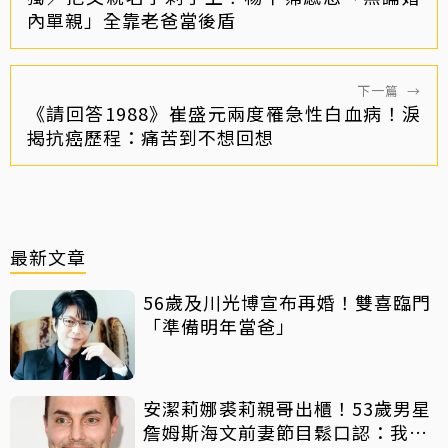
內單親」全靠老爸當後盾
下一篇
→
《請回答1988》崔盛元兩度罹急性白血病！淚
揭抗癌歷程：痛苦到不想回想
最新文章
56歲及川光博宣布再婚！雙喜臨門
「準備明年當爸」
安潔莉娜裘莉親哥出櫃！53歲男星
詹姆斯海文前妻節目鬆口認：我是