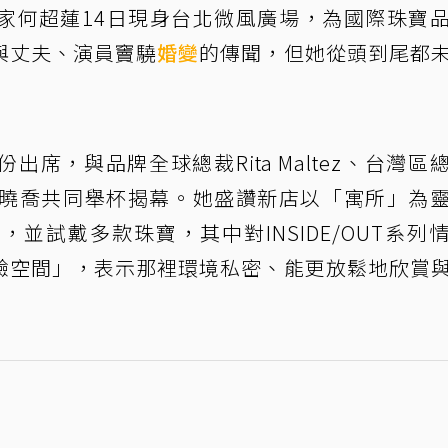
家何超蓮14日現身台北微風廣場，為國際珠寶
與丈夫、演員竇驍
婚變
的傳聞，但她從頭到尾都
席，與品牌全球總裁Rita Maltez、台灣區
略長廖曉喬共同舉杯揭幕。她盛讚新店以「寓所」為
並試戴多款珠寶，其中對INSIDE/OUT系列
驗空間」，表示那裡環境私密、能更放鬆地欣賞