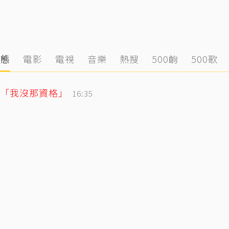
動態
電影
電視
音樂
熱搜
500齣
500歌
「我沒那資格」
16:35