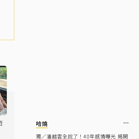
哲
哈燒
臉
獨／潘越雲全說了！40年感情曝光 揭開