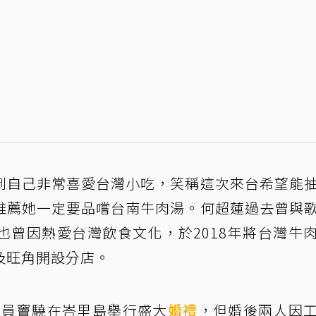
到自己非常喜愛台灣小吃，笑稱這次來台希望能
推薦她一定要品嚐台南牛肉湯。何超蓮過去曾與
也曾因熱愛台灣飲食文化，於2018年將台灣牛
及旺角開設分店。
的演員竇驍在峇里島舉行盛大
婚禮
，但婚後兩人因