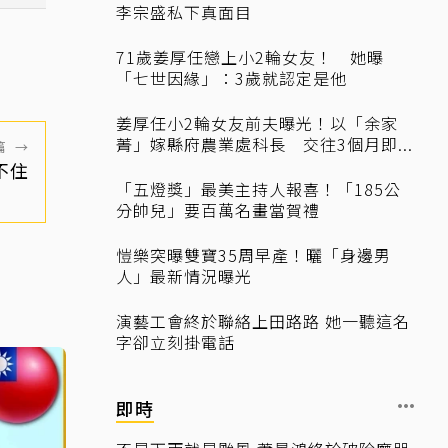
李宗盛私下真面目
71歲姜厚任戀上小2輪女友！ 她曝
「七世因緣」：3歲就認定是他
姜厚任小2輪女友前夫曝光！以「余家
菁」嫁縣府農業處科長 交往3個月即...
篇
→
不住
「五燈獎」最美主持人報喜！「185公
分帥兒」要百萬名畫當賀禮
愷樂突曝雙寶35周早產！曬「身邊男
人」最新情況曝光
演藝工會終於聯絡上田路路 她一聽這名
字卻立刻掛電話
即時