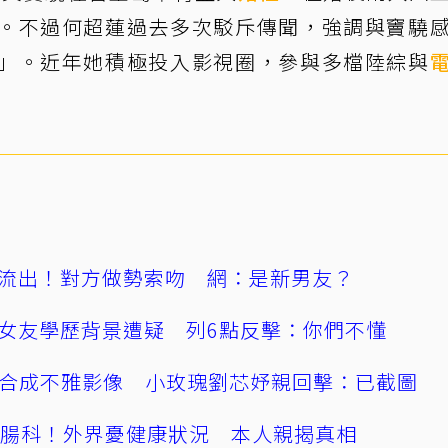
。不過何超蓮過去多次駁斥傳聞，強調與竇驍
」。近年她積極投入影視圈，參與多檔陸綜與
流出！對方做勢索吻 網：是新男友？
女友學歷背景遭疑 列6點反擊：你們不懂
AI合成不雅影像 小玫瑰劉芯妤親回擊：已截圖
直腸科！外界憂健康狀況 本人親揭真相