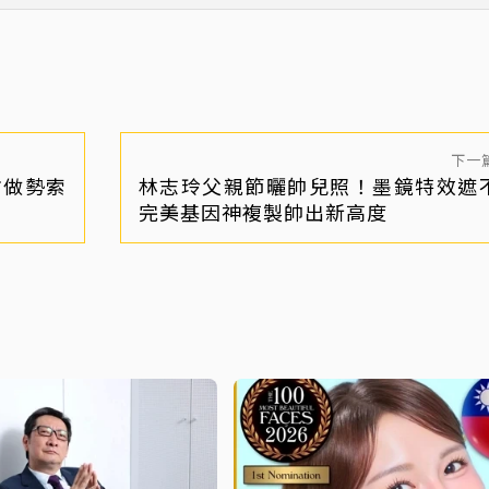
下一
方做勢索
林志玲父親節曬帥兒照！墨鏡特效遮
完美基因神複製帥出新高度