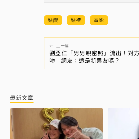
婚變
婚禮
電影
←
上一篇
劉亞仁「男男親密照」流出！對
吻 網友：這是新男友嗎？
最新文章