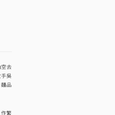
抽空去
歌手吳
肉麵品
工作繁