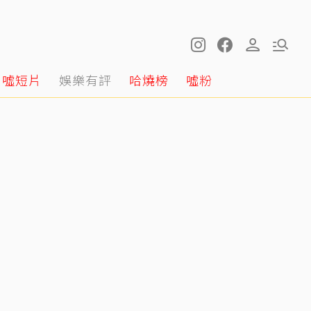
噓短片
娛樂有評
哈燒榜
噓粉