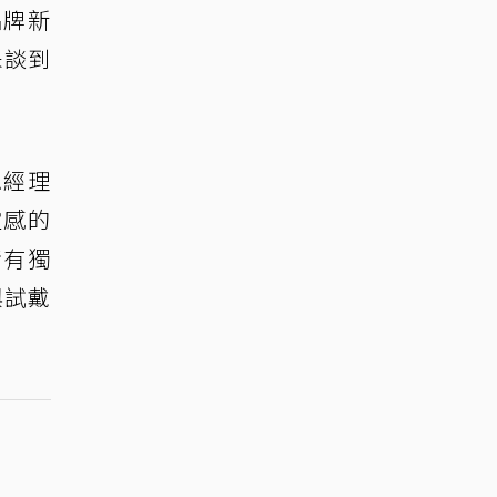
品牌新
未談到
總經理
靈感的
情有獨
與試戴