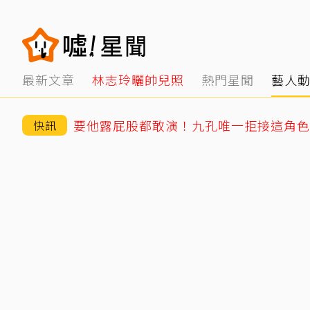
最新文章
林志玲曬帥兒照
熱門星聞
藝人
要他露屁股都敢演！九孔唯一拒接這角色
快訊