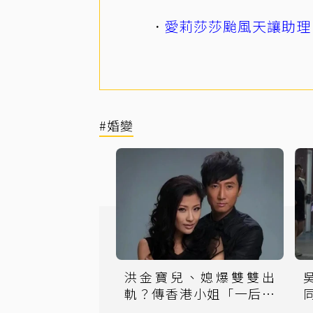
愛莉莎莎颱風天讓助理
#婚變
洪金寶兒、媳爆雙雙出
軌？傳香港小姐「一后三
王」極樂整夜