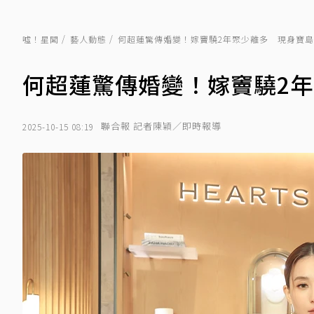
噓！星聞
藝人動態
何超蓮驚傳婚變！嫁竇驍2年聚少離多 現身寶
何超蓮驚傳婚變！嫁竇驍2
聯合報 記者陳穎／即時報導
2025-10-15 08:19