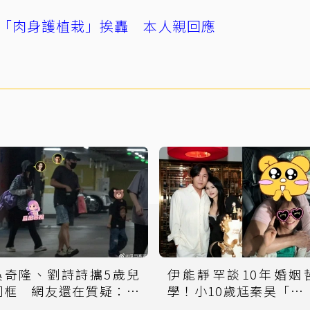
「肉身護植栽」挨轟 本人親回應
吳奇隆、劉詩詩攜5歲兒
伊能靜罕談10年婚姻
同框 網友還在質疑：離
學！小10歲尪秦昊「撞
婚也能帶娃啊
鄭元暢」掀熱議