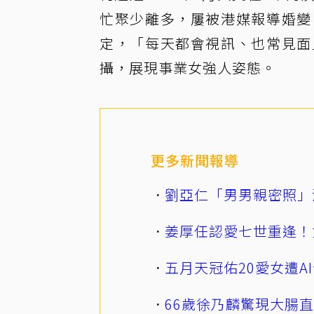
忙聚少離多，屢被港媒報導婚變
定，「每天都會視訊、也常見面
攝，展現事業女強人姿態。
更多新聞報導
劉亞仁「男男親密照」
姜厚任認愛七世重逢！
五月天冠佑20愛女遭
66歲徐乃麟驚現大腸