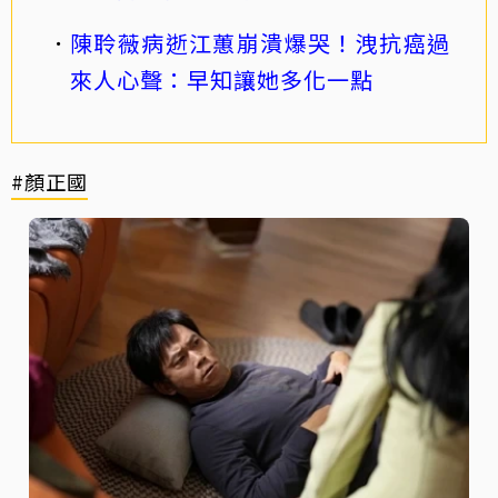
陳聆薇病逝江蕙崩潰爆哭！洩抗癌過
來人心聲：早知讓她多化一點
#顏正國