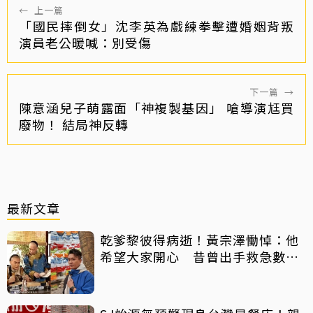
←
上一篇
「國民摔倒女」沈李英為戲練拳擊遭婚姻背叛
演員老公暖喊：別受傷
下一篇
→
陳意涵兒子萌露面「神複製基因」 嗆導演尪買
廢物！ 結局神反轉
最新文章
乾爹黎彼得病逝！黃宗澤慟悼：他
希望大家開心 昔曾出手救急數十
萬手術費