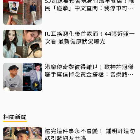
SJ始源無預警現身台灣早餐店！親
民「碰拳」中文直問：我停車可以
嗎？
IU耳疾惡化後首露面！44張近照一
次看 最新健康狀況曝光
港樂傳奇黎彼得離世！歌神許冠傑
曬手寫信悼念黃金搭檔：音樂路上
感恩有您
相關新聞
選完這件事永不會變！ 鍾明軒這句
話引發網友共鳴