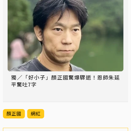
獨／「好小子」顏正國驚爆驟逝！恩師朱延
平驚吐7字
顏正國
網紅