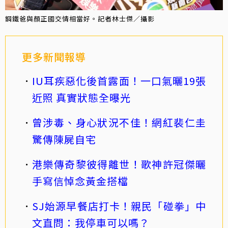
鋼鐵爸與顏正國交情相當好。記者林士傑／攝影
更多新聞報導
IU耳疾惡化後首露面！一口氣曬19張
近照 真實狀態全曝光
曾涉毒、身心狀況不佳！網紅裴仁圭
驚傳陳屍自宅
港樂傳奇黎彼得離世！歌神許冠傑曬
手寫信悼念黃金搭檔
SJ始源早餐店打卡！親民「碰拳」中
文直問：我停車可以嗎？