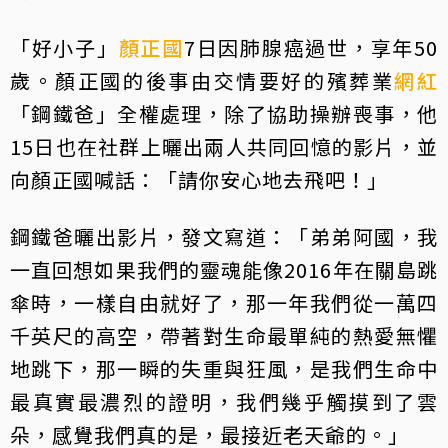
「好小子」
顏正國
7日因肺腺癌過世，享年50
歲。顏正國的後事由交情要好的殯葬業
網紅
「鋼鐵爸」全權處理，除了協助操辦喪事，他
15日也在社群上曬出兩人共同回憶的影片，並
向顏正國喊話：「請你安心地去飛吧！」
鋼鐵爸曬出影片，發文寫道：「弟弟阿國，我
一直回想如果我們的靈魂能像2016年在關島跳
傘時，一樣自由就好了，那一年我們從一萬四
千英尺的高空，帶著對生命最單純的熱愛無懼
地跳下，那一瞬的失重與狂風，是我們生命中
最真實最濃烈的證明，我們幾乎觸摸到了雲
朵，感覺我們真的是，最接近老天爺的。」