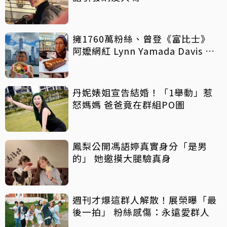
擁1760萬粉絲、曾登《富比士》
阿嬤網紅 Lynn Yamada Davis 驚
傳病逝
丹妮婊姐宣告結婚！「1舉動」惹
怒媽媽 爸爸竟在群組PO圖
鳳梨公開馮語婷真實身分「是男
的」 她邀摸大腿驗真身
週刊才爆這群人解散！展榮曝「最
後一拍」 粉絲感傷：永遠愛群人